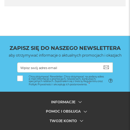
Wymiary
2,4 mm grubość tylnej ścianki
3,4 mm boczny i górny zderzak z TPU
(termoplastycznego poliuretanu)
5,6 mm dolny zderzak z TPU
Waga:
40g (waha się +/- 4g w zależności od modelu telefonu)
ZAPISZ SIĘ DO NASZEGO NEWSLETTERA
Materiały
aby otrzymywać informacje o aktualnych promocjach i okazjach
Zewnętrzna powłoka wykonana z materiału Clarino™ -
wegańskiej mikrofibry skórzanej wykonanej z odpadów
SUBSKRYB
przemysłowych.
Ultralekki korpus z poliwęglanu
Gumowy zderzak z TPU
Chcę otrzymywać Newsletter. Chcę otrzymywać na podany adres
e-mail informacje o promocjach, nowościach, konkursach,
specjalnych rabatach. Zapoznałem się z treścią Regulaminu oraz
Formowane przyciski z TPU
Polityki Prywatności i akceptuję ich postanowienia.
Wysokotemperaturowe magnesy neodymowe
Wysokowytrzymały ceramiczny pierścień blokujący
(yttria stabilized zirconia – cyrkonia stabilizowana itrem)
INFORMACJE
POMOC I OBSŁUGA
Zawartość pudełka
TWOJE KONTO
1x Etui Everyday Clarino Case