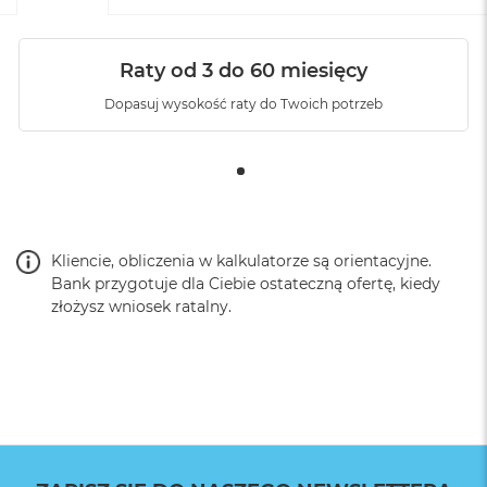
Raty od 3 do 60 miesięcy
Dopasuj wysokość raty do Twoich potrzeb
Wymiary
2,4 mm grubość tylnej ścianki
3,4 mm boczny i górny zderzak z TPU
(termoplastycznego poliuretanu)
5,6 mm dolny zderzak z TPU
Waga:
40g (waha się +/- 4g w zależności od modelu telefonu)
Kliencie, obliczenia w kalkulatorze są orientacyjne.
Bank przygotuje dla Ciebie ostateczną ofertę, kiedy
Materiały
złożysz wniosek ratalny.
Zewnętrzna powłoka z płótna nylonowego w 100%
pochodzącego z recyklingu, odpornego na warunki
atmosferyczne, zatwierdzona przez Bluesign
Ultralekki korpus z poliwęglanu
Gumowy zderzak z TPU
Formowane przyciski z TPU
Wysokotemperaturowe magnesy neodymowe
Wysokowytrzymały ceramiczny pierścień blokujący
(yttria stabilized zirconia – cyrkonia stabilizowana itrem)