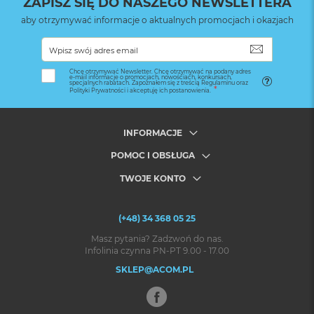
ZAPISZ SIĘ DO NASZEGO NEWSLETTERA
Zawartość pudełka
aby otrzymywać informacje o aktualnych promocjach i okazjach
1x Etui Everyday Case Fabric
SUBSKRYB
Chcę otrzymywać Newsletter. Chcę otrzymywać na podany adres
e-mail informacje o promocjach, nowościach, konkursach,
specjalnych rabatach. Zapoznałem się z treścią Regulaminu oraz
Polityki Prywatności i akceptuję ich postanowienia.
INFORMACJE
POMOC I OBSŁUGA
TWOJE KONTO
(+48) 34 368 05 25
Masz pytania? Zadzwoń do nas.
Infolinia czynna PN-PT 9.00 - 17.00
SKLEP@ACOM.PL