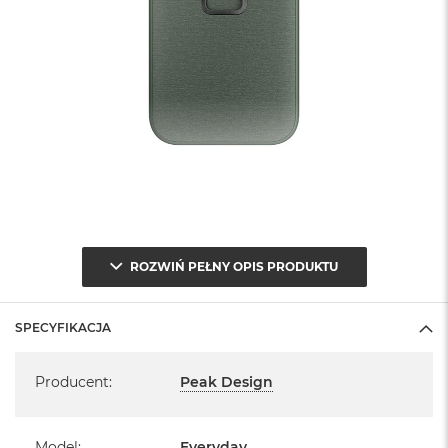
To, co naprawdę wyróżnia Everyday Case, to genialny
ROZWIŃ PEŁNY OPIS PRODUKTU
magnetyczno-mechaniczne mocowanie, które jest tu
wbudowane. Nazwaliśmy tę technologię mocowania
SlimLink™, jest ona tak szybka i bezpieczna, że graniczy to
SPECYFIKACJA
wręcz z magią. Po założeniu etui na telefon, możesz
Specyfikacja
natychmiast podłączać wszystkie uchwyty, ładowarki i
Producent
:
Peak Design
akcesoria Mobile od Peak Design. Co więcej etui działa nawet z
akcesoriami Apple MagSafe.
Model
:
Everyday
Etui dostępne w dwóch wersjach, z lub bez płasko składanej,