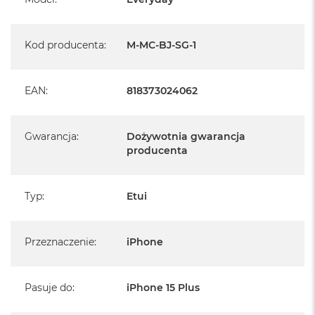
szybko rozkładanej pętli (Loop) na palce, poprawiającej chwyt i
bezpieczeństwo
Kod producenta
:
M-MC-BJ-SG-1
Wszystkie modele:
Łączą się z wszystkim i uchwytami i akcesoriami Peak
EAN
:
818373024062
Design Mobile
Kompatybilne również z akcesoriami i ładowarkami
MagSafe*
Wbudowana technologia blokady magnetycznej
Gwarancja
:
Dożywotnia gwarancja
(zwana SlimLink™) jest niezwykle bezpieczna i sprawia
producenta
wrażenie magicznej
Super cienki profil 2,4 mm
Gumowy zderzak (bumper) absorbujący wstrząsy i
uderzenia na całym obwodzie
Typ
:
Etui
Dodatkowa ochrona wokół ekranu i obiektywu aparatu
Ochrona przed upadkiem z wysokości 2 m
Powłoka z nylonowej tkaniny płóciennej jest odporna na
warunki atmosferyczne, pochodzi w 100% z recyklingu i
Przeznaczenie
:
iPhone
została zatwierdzona przez Bluesign
Ultralekki korpus z poliwęglanu
2 punkty montażowe dla kotwic Peak Design
Pasuje do
:
iPhone 15 Plus
umożliwiają podpięcie / przenoszenie telefonu za
pomocą dowolnego paska Peak Design