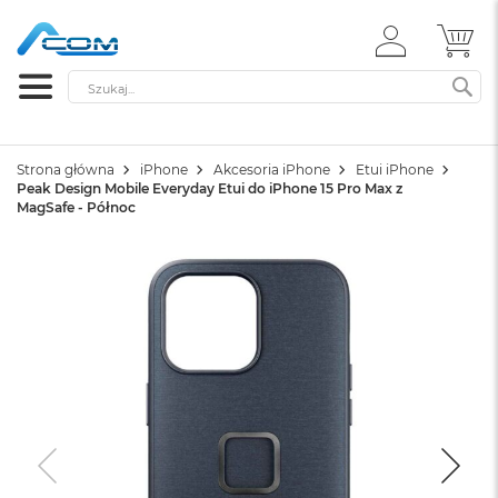
ZALOGUJ
MÓ
SIĘ
Szukaj
SZ
Strona główna
iPhone
Akcesoria iPhone
Etui iPhone
Peak Design Mobile Everyday Etui do iPhone 15 Pro Max z
MagSafe - Północ