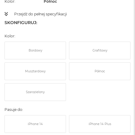
Kolor
Północ
Przejdź do pełnej specyfikacji
SKONFIGURUJ:
Kolor:
Bordowy
Grafitowy
Musztardowy
Północ
Szarozielony
Pasuje do:
iPhone 14
iPhone 14 Plus