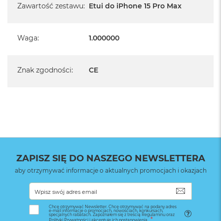
Zawartość zestawu
:
Etui do iPhone 15 Pro Max
Waga
:
1.000000
Znak zgodności
:
CE
ZAPISZ SIĘ DO NASZEGO NEWSLETTERA
aby otrzymywać informacje o aktualnych promocjach i okazjach
SUBSKRYB
Etui Peak Design Everyday Case a folie i szkła ochronne
Chcę otrzymywać Newsletter. Chcę otrzymywać na podany adres
Etui Peak Design Everyday Case zostało zaprojektowane z
e-mail informacje o promocjach, nowościach, konkursach,
specjalnych rabatach. Zapoznałem się z treścią Regulaminu oraz
Polityki Prywatności i akceptuję ich postanowienia.