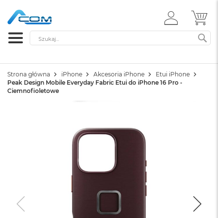
ZALOGUJ
MÓ
SIĘ
Szukaj
SZ
Strona główna
iPhone
Akcesoria iPhone
Etui iPhone
Peak Design Mobile Everyday Fabric Etui do iPhone 16 Pro -
Ciemnofioletowe