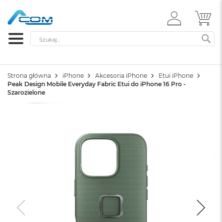
ZALOGUJ
MÓ
SIĘ
Szukaj
SZ
Strona główna
iPhone
Akcesoria iPhone
Etui iPhone
Peak Design Mobile Everyday Fabric Etui do iPhone 16 Pro -
Szarozielone