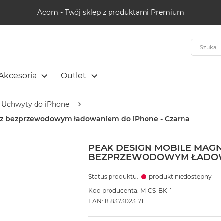
Acom - Twój sklep z produktami Premium
Szukaj
Akcesoria
Outlet
Uchwyty do iPhone
 z bezprzewodowym ładowaniem do iPhone - Czarna
PEAK DESIGN MOBILE MAG
BEZPRZEWODOWYM ŁADOWA
Status produktu:
produkt niedostępny
Kod producenta: M-CS-BK-1
EAN: 818373023171