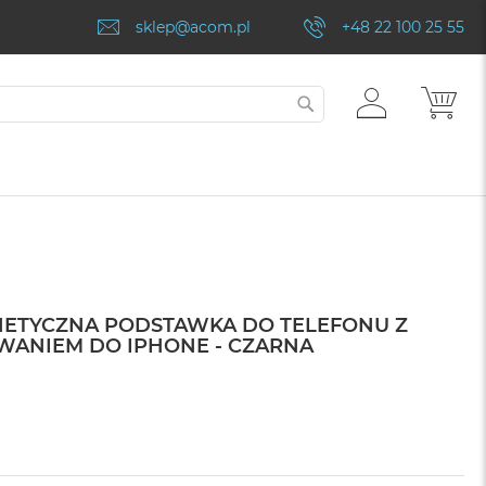
sklep@acom.pl
+48 22 100 25 55
ZALOGUJ
MÓJ
SZUKAJ
SIĘ
NETYCZNA PODSTAWKA DO TELEFONU Z
NIEM DO IPHONE - CZARNA