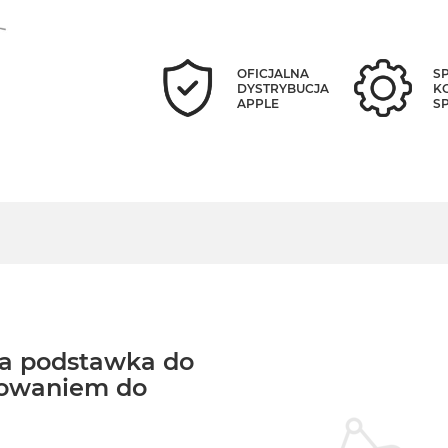
OFICJALNA
S
DYSTRYBUCJA
K
APPLE
S
a podstawka do
dowaniem do