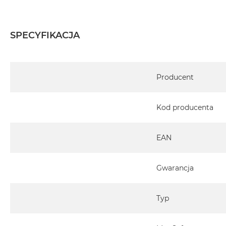
Dołączony kabel zasilający 2m USB-C do USB-C
Obsługuje wszystkie standardowe profile ładowania 
Zasilacz ścienny sprzedawany osobno
SPECYFIKACJA
Specyfikacja
Kompatybilność z telefonami / etui
Producent
Współpracuje z każdym telefonem wyposażonym w 
Uniwersalny Adapter Peak Design Mobile
Działa również z każdym telefonem lub etui wspier
Kod producenta
Ładowanie bezprzewodowe może nie być możliwe 
Uniwersalnego Adaptera Peak Design Mobile.
EAN
Wymiary
Po złożeniu na płasko: 14.1cm x 6.9cm 1.6cm
Każda strona podstawki ma grubość 0,5cm
Gwarancja
Pad Ładujący: 5,5cm x 5,5cm
Typ
Waga
276.4g (podstawka bez kabla do ładowania)
43,5 (kabel do ładowania)