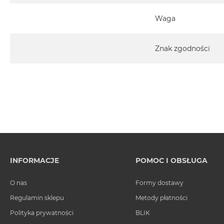
*MagSafe jest zastrzeżonym znakiem towarowym firmy Apple, Inc.
Waga
Znak zgodności
INFORMACJE
POMOC I OBSŁUGA
O nas
Formy dostawy
Regulamin sklepu
Metody płatności
Polityka prywatności
BLIK