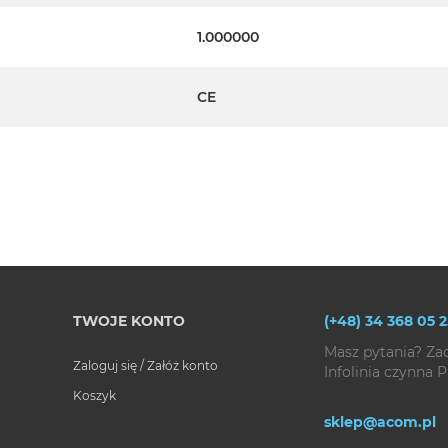
1.000000
CE
TWOJE KONTO
(+48) 34 368 05 2
PLAY
Masz pytania? Za
Zaloguj się / Załóż konto
Infolinia czynna P
Koszyk
sklep@acom.pl