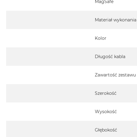
MagSafe
Materiały
Anodowany aluminiowy korpus i głowica montażow
Materiał wykonania
Silikonowa podkładka montażowa i podkładka bazow
770 UV
Osprzęt z nierdzewnej stali pokrytej powłoką PVD
Kolor
Wysokotemperaturowe magnesy neodymowe
Długość kabla
Specyfikacja ładowania bezprzewodowego
Opatentowana architektura ładowania magnety
zaprojektowane komponenty, aby zoptymalizować s
Zawartość zestawu
Obsługa wszystkich standardowych profili mocy 
innych profili do maks. 15W
Wyjście ładowania automatycznie dostosowuje się do
Szerokość
Wejście: Min. 20W (12V 1.67A) dla optymalnego dost
Aluminiowa obudowa odprowadza ciepło, aby popra
Wysokość
Zawartość pudełka
1x Podstawka Wireless Charging Stand
Głębokość
1x Przewód 2m USB-C do USB-C