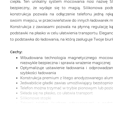
ciepła. Ten unikalny system mocowania nosi nazwę Sli
bezpieczny, że wydaje się to magią. Silikonowa pod
konstrukcja pozwala na odłączenie telefonu jedną ręk
swoim miejscu, w przeciwieństwie do innych ładowarek 
Konstrukcja z zawiasami pozwala na płynną regulację kąt
podstawki na płasko w celu ułatwienia transportu. Eleganck
to podstawka do ładowania, na którą zasługuje Twoje biurk
Cechy:
Wbudowana technologia magnetycznego mocowan
niezwykle bezpieczna i sprawia wrażenie magicznej
Optymalizuje ustawienie ładowania i odprowadzani
szybkości ładowania
Konstrukcja premium z litego anodyzowanego alu
Jedwabiście gładki zawias umożliwiający bezstopnio
Telefon można trzymać w trybie pionowym lub po
Składa się na płasko, co ułatwia transport
Silikonowe stopki
Zdejmij telefon (ruchem odrywającym), a pods
miejscu