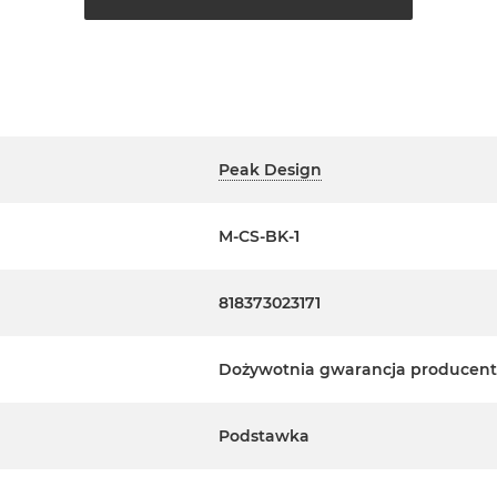
(15W, 10W, 7,5W, 5W)
Peak Design
etui Peak Design Mobile lub
ającym system MagSafe*.
M-CS-BK-1
lub optymalne przy użyciu
818373023171
Dożywotnia gwarancja producen
Podstawka