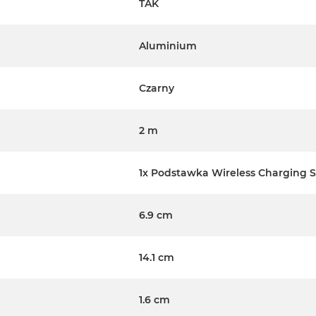
TAK
a
Aluminium
a ze stabilizatorem Tinuvin
Czarny
2 m
cznego zawiera specjalnie
zybkość ładowania
1x Podstawka Wireless Charging 
(15W/10W/7,5W/5W), a także
 profilu urządzenia
6.9 cm
arczania mocy
wić szybkość ładowania
14.1 cm
1.6 cm