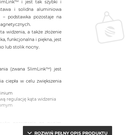
mLink™ i jest tak szybki i
stawa i solidna aluminiowa
ą – podstawka pozostaje na
magnetycznych.
a widzenia, a także złożenie
a, funkcjonalna i piękna, jest
o lub stolik nocny.
ia (zwana SlimLink™) jest
a ciepła w celu zwiększenia
minium
wą regulację kąta widzenia
ziomym
tawka pozostanie na swoim
ROZWIŃ PEŁNY OPIS PRODUKTU