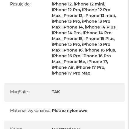
Pasuje do
:
iPhone 12, iPhone 12 mini,
magnetycznej zakładce
iPhone 12 Pro, iPhone 12 Pro
Wytrzymała, odporna na warunki atmosferyczne
Max, iPhone 13, iPhone 13 mini,
iPhone 13 Pro, iPhone 13 Pro
konstrukcja z nylonowego płótna pochodzącego w
Max, iPhone 14, iPhone 14 Plus,
100% z recyklingu
iPhone 14 Pro, iPhone 14 Pro
Tkanina jest bardzo wytrzymała, odporna na ścieranie,
Max, iPhone 15, iPhone 15 Plus,
starzeje się z wdziękiem i nie rozciąga się
iPhone 15 Pro, iPhone 15 Pro
Max, iPhone 16, iPhone 16 Plus,
Precyzyjnie dostrojony zawias utrzymuje telefon pod
iPhone 16 Pro, iPhone 16 Pro
dowolnym kątem, zapewniając optymalny widok
Max, iPhone 16e, iPhone 17,
Utrzymuje telefon w trybie pionowym lub poziomym
iPhone Air, iPhone 17 Pro,
Nie rozmagnesowuje kart kredytowych i jest bezpieczny
iPhone 17 Pro Max
w użyciu z większością kart / kluczy hotelowych
MagSafe
:
TAK
Materiał wykonania
:
Płótno nylonowe
Kompatybilność etui: