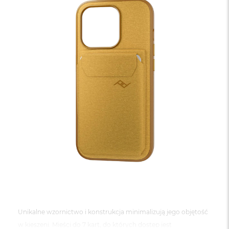
Unikalne wzornictwo i konstrukcja minimalizują jego objętość
w kieszeni. Mieści do 7 kart, do których dostęp jest