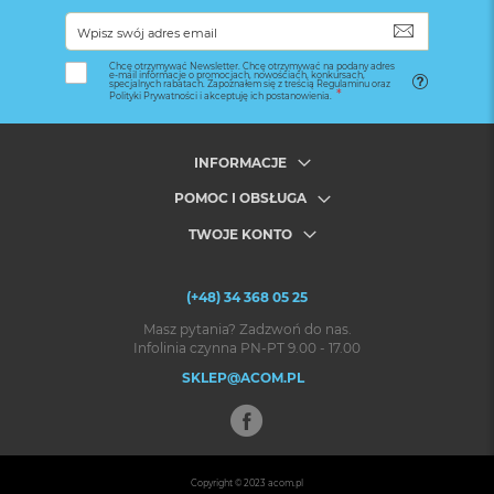
SUBSKRYB
Chcę otrzymywać Newsletter. Chcę otrzymywać na podany adres
e-mail informacje o promocjach, nowościach, konkursach,
specjalnych rabatach. Zapoznałem się z treścią Regulaminu oraz
Polityki Prywatności i akceptuję ich postanowienia.
INFORMACJE
POMOC I OBSŁUGA
TWOJE KONTO
(+48) 34 368 05 25
Masz pytania? Zadzwoń do nas.
Infolinia czynna PN-PT 9.00 - 17.00
SKLEP@ACOM.PL
Copyright © 2023
acom.pl