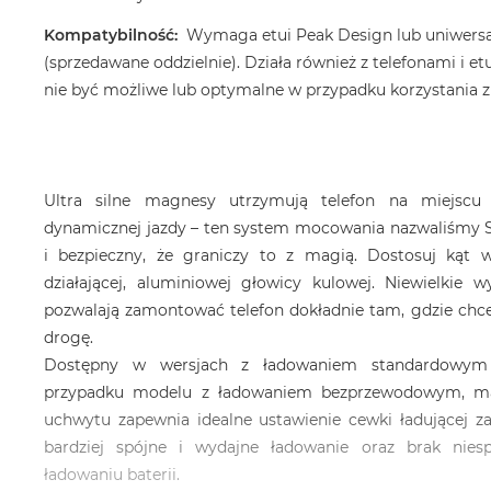
Kompatybilność:
Wymaga etui Peak Design lub uniwersa
(sprzedawane oddzielnie). Działa również z telefonami i 
nie być możliwe lub optymalne w przypadku korzystania z
Ultra silne magnesy utrzymują telefon na miejscu 
dynamicznej jazdy – ten system mocowania nazwaliśmy Sl
i bezpieczny, że graniczy to z magią. Dostosuj kąt 
działającej, aluminiowej głowicy kulowej. Niewielkie
pozwalają zamontować telefon dokładnie tam, gdzie chces
drogę.
Dostępny w wersjach z ładowaniem standardowy
przypadku modelu z ładowaniem bezprzewodowym, ma
uchwytu zapewnia idealne ustawienie cewki ładującej 
bardziej spójne i wydajne ładowanie oraz brak nies
ładowaniu baterii.