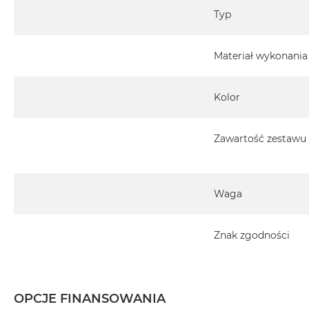
Typ
Kompatybilność z telefonami / etui
Materiał wykonania
Współpracuje z każdym telefonem wyposażonym
Uniwersalny Adapter Peak Design Mobile
Działa również z każdym telefonem lub etui MagSafe
Kolor
Ładowanie bezprzewodowe może nie być możliwe 
korzystania z uniwersalnego adaptera
Zawartość zestawu
Kompatybilność z samochodami
Można bezpiecznie podłączyć do otworów wentylacyjnych 
które spełniają wszystkie poniższe kryteria:
Waga
Proste poziome lub pionowe łopatki (nie zakrzywione
Otwór wentylacyjny musi mieć co najmniej 63 mm (2,
pionowe) lub wysokości (łopatki poziome).
Znak zgodności
Głębokość łopatek musi wynosić od 7 do 23 mm (od 1/
Odstęp między łopatkami musi wynosić co najmniej 
Ostrza muszą być zabezpieczone i nie mogą być ła
OPCJE FINANSOWANIA
Aby uzyskać więcej informacji, zobacz film instalacyjny,