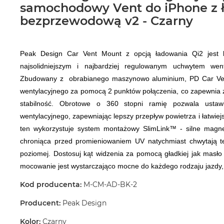
samochodowy Vent do iPhone z 
bezprzewodową v2 - Czarny
Peak Design Car Vent Mount z opcją ładowania Qi2 jest b
najsolidniejszym i najbardziej regulowanym uchwytem went
Zbudowany z obrabianego maszynowo aluminium, PD Car Ven
wentylacyjnego za pomocą 2 punktów połączenia, co zapewnia z
stabilność. Obrotowe o 360 stopni ramię pozwala ustaw
wentylacyjnego, zapewniając lepszy przepływ powietrza i łatwiej
ten wykorzystuje system montażowy SlimLink™ - silne magne
chroniąca przed promieniowaniem UV natychmiast chwytają tel
poziomej. Dostosuj kąt widzenia za pomocą gładkiej jak masło 
mocowanie jest wystarczająco mocne do każdego rodzaju jazdy, 
Kod producenta:
M-CM-AD-BK-2
Producent:
Peak Design
Kolor:
Czarny