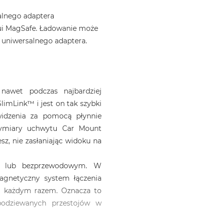
lnego adaptera
etui MagSafe. Ładowanie może
 uniwersalnego adaptera.
nawet podczas najbardziej
imLink™ i jest on tak szybki
widzenia za pomocą płynnie
 wymiary uchwytu Car Mount
z, nie zasłaniając widoku na
m lub bezprzewodowym. W
gnetyczny system łączenia
za każdym razem. Oznacza to
podziewanych przestojów w