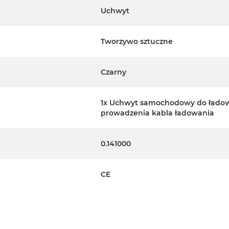
Uchwyt
Tworzywo sztuczne
 w etui Everyday Case lub
*
Czarny
lub optymalne w przypadku
1x Uchwyt samochodowy do ładowan
prowadzenia kabla ładowania
ogrzewania/chłodzenia,
0.141000
 lub okrągłe)
5"") szerokości (łopatki
CE
4„ do 7/8”).
8 mm (5/16"").
two zdejmowane.
 opakowanie lub centrum