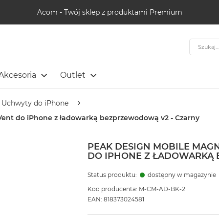
Acom - Twój sklep z produktami Premium
Szukaj
Akcesoria
Outlet
Uchwyty do iPhone
nt do iPhone z ładowarką bezprzewodową v2 - Czarny
PEAK DESIGN MOBILE MA
DO IPHONE Z ŁADOWARKĄ 
Status produktu:
dostępny w magazynie
Kod producenta: M-CM-AD-BK-2
EAN: 818373024581