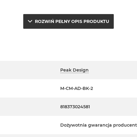
u (zwana SlimLink™) jest
ROZWIŃ PEŁNY OPIS PRODUKTU
ych (patrz kompatybilność
nych uchwytów na kratkę
u
 dokładnie tam, gdzie chcesz
hwyty wentylacyjne
Peak Design
m
ta widzenia, zaprojektowana
M-CM-AD-BK-2
o/anodowanego aluminium
ostanie on magnetycznie
818373024581
 1 m i niskoprofilowy adapter
Dożywotnia gwarancja producen