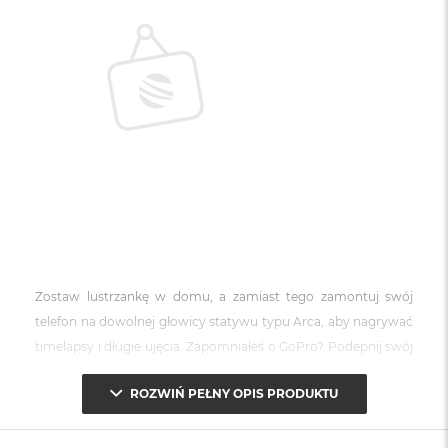
Zostaw lustrzankę w domu, a zamiast tego zamontuj swój
telefon na dowolnej głowicy statywu typu Arca, aby nagrywać
timelapsy i długie ujęcia. Zapomniałeś o GoPro? Podepnij swój
telefon bezpośrednio do dowolnego uchwytu GoPro (jak kask
ROZWIŃ PEŁNY OPIS PRODUKTU
lub klatka piersiowa). Użyj adaptera 1/4″”, aby zamontować
telefon na wszelkiego rodzaju uchwytach do vlogowania i
nagrywania wideo. Jeśli nosisz aparat w uchwycie Capture,