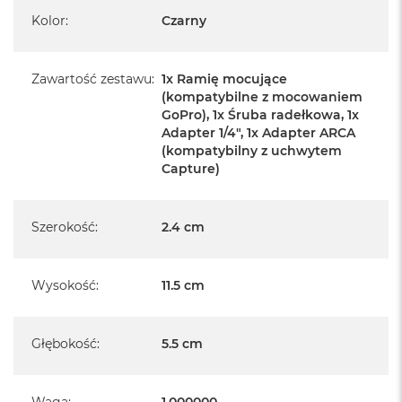
ręką
Kolor
:
Czarny
Przytrzymuje telefon w trybie pionowym lub poziomym
Wytrzymała, odporna na warunki atmosferyczne
konstrukcja z aluminium i poliwęglanu wzmocnionego
włóknem szklanym
Zawartość zestawu
:
1x Ramię mocujące
(kompatybilne z mocowaniem
GoPro), 1x Śruba radełkowa, 1x
Adapter 1/4″, 1x Adapter ARCA
(kompatybilny z uchwytem
Capture)
Szerokość
:
2.4 cm
Wysokość
:
11.5 cm
Głębokość
:
5.5 cm