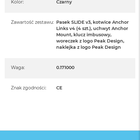
Kolor
:
Czarny
Zawartość zestawu
:
Pasek SLIDE v3, kotwice Anchor
Zawartość pudełka
Links v4 (4 szt.), uchwyt Anchor
pasek SLIDE v3,
Mount, klucz imbusowy,
kotwice Anchor Links v4 (4 szt.),
woreczek z logo Peak Design,
uchwyt Anchor Mount,
naklejka z logo Peak Design
klucz imbusowy,
woreczek z logo Peak Design,
naklejka z logo Peak Design
Waga
:
0.171000
Znak zgodności
:
CE