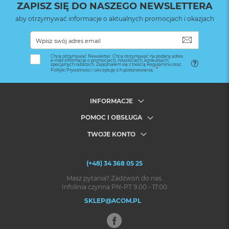
ZAPISZ SIĘ DO NASZEGO NEWSLETTERA
aby otrzymywać informacje o aktualnych promocjach i okazjach
SUBSKRYB
Chcę otrzymywać Newsletter. Chcę otrzymywać na podany adres
e-mail informacje o promocjach, nowościach, konkursach,
specjalnych rabatach. Zapoznałem się z treścią Regulaminu oraz
Polityki Prywatności i akceptuję ich postanowienia.
INFORMACJE
POMOC I OBSŁUGA
TWOJE KONTO
(+48) 34 368 05 25
Masz pytania? Zadzwoń do nas.
Infolinia czynna PN-PT 9.00 - 17.00
SKLEP@ACOM.PL