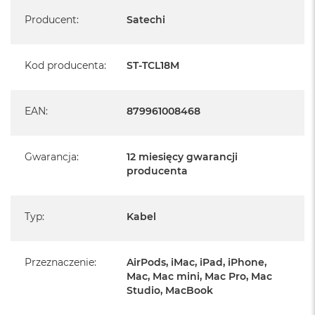
Specyfikacja
Transfer danych do 480 Mb/s
Producent
:
Satechi
Kod producenta
:
ST-TCL18M
EAN
:
879961008468
Gwarancja
:
12 miesięcy gwarancji
producenta
Typ
:
Kabel
Przeznaczenie
:
AirPods, iMac, iPad, iPhone,
Mac, Mac mini, Mac Pro, Mac
Studio, MacBook