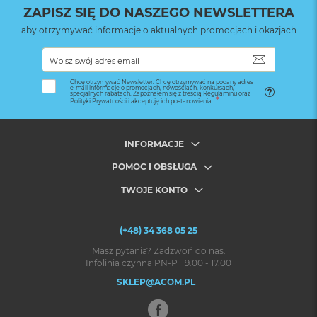
ZAPISZ SIĘ DO NASZEGO NEWSLETTERA
aby otrzymywać informacje o aktualnych promocjach i okazjach
SUBSKRYB
Chcę otrzymywać Newsletter. Chcę otrzymywać na podany adres
e-mail informacje o promocjach, nowościach, konkursach,
specjalnych rabatach. Zapoznałem się z treścią Regulaminu oraz
Polityki Prywatności i akceptuję ich postanowienia.
INFORMACJE
POMOC I OBSŁUGA
TWOJE KONTO
(+48) 34 368 05 25
Masz pytania? Zadzwoń do nas.
Infolinia czynna PN-PT 9.00 - 17.00
SKLEP@ACOM.PL