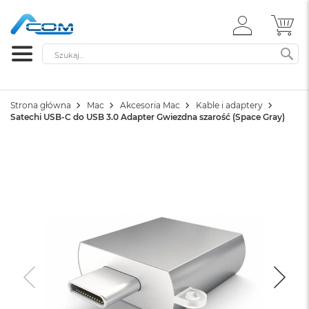
ZALOGUJ
MÓ
SIĘ
Szukaj
SZ
Strona główna
Mac
Akcesoria Mac
Kable i adaptery
Satechi USB-C do USB 3.0 Adapter Gwiezdna szarość (Space Gray)