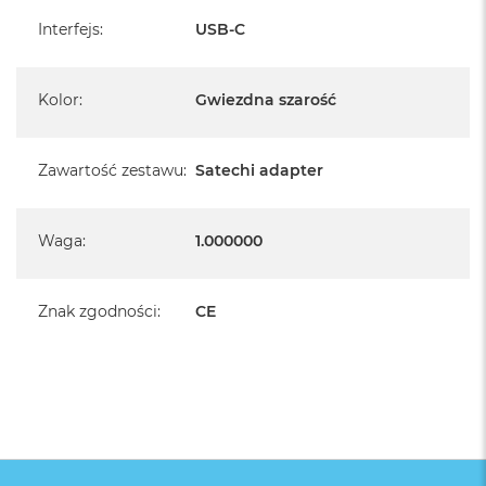
Interfejs
:
USB-C
Kolor
:
Gwiezdna szarość
Zawartość zestawu
:
Satechi adapter
Waga
:
1.000000
Znak zgodności
:
CE