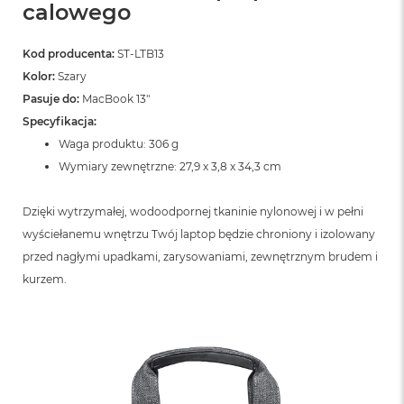
calowego
Kod producenta:
ST-LTB13
Kolor:
Szary
Pasuje do:
MacBook 13″
Specyfikacja:
Waga produktu: 306 g
Wymiary zewnętrzne: 27,9 x 3,8 x 34,3 cm
Dzięki wytrzymałej, wodoodpornej tkaninie nylonowej i w pełni
wyściełanemu wnętrzu Twój laptop będzie chroniony i izolowany
przed nagłymi upadkami, zarysowaniami, zewnętrznym brudem i
kurzem.