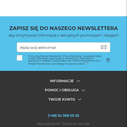
ZAPISZ SIĘ DO NASZEGO NEWSLETTERA
aby otrzymywać informacje o aktualnych promocjach i okazjach
SUBSKRYB
Chcę otrzymywać Newsletter. Chcę otrzymywać na podany adres
e-mail informacje o promocjach, nowościach, konkursach,
specjalnych rabatach. Zapoznałem się z treścią Regulaminu oraz
Polityki Prywatności i akceptuję ich postanowienia.
INFORMACJE
POMOC I OBSŁUGA
TWOJE KONTO
(+48) 34 368 05 25
Masz pytania? Zadzwoń do nas.