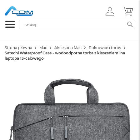
ZALOGUJ
MÓ
SIĘ
Szukaj
SZ
Strona główna
Mac
Akcesoria Mac
Pokrowce i torby
Satechi Waterproof Case - wodoodporna torba z kieszeniami na
laptopa 13-calowego