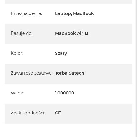
Lenovo Yoga 910
Dell XPS 13"
Przeznaczenie
:
Laptop, MacBook
Google PixelBook
większość laptopów 13-calowych
Pasuje do
:
MacBook Air 13
Kolor
:
Szary
Zawartość zestawu
:
Torba Satechi
Waga
:
1.000000
Znak zgodności
:
CE