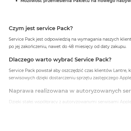
Możliwość przeniesienia Pakietu na nowego naby
Czym jest service Pack?
Service Pack jest odpowiedzią na wymagania naszych klient
po jej zakończeniu, nawet do 48 miesięcy od daty zakupu.
Dlaczego warto wybrać Service Pack?
Service Pack powstał aby oszczędzić czas klientów Lantre,
serwisowych dzięki dostarczeniu sprzętu zastępczego App
Naprawa realizowana w autoryzowanych se
Dzięki stałej współpracy z autoryzowanymi serwisami Apple
udokumentowany odpowiednim protokołem.
Każdy znajdzie coś cla siebie