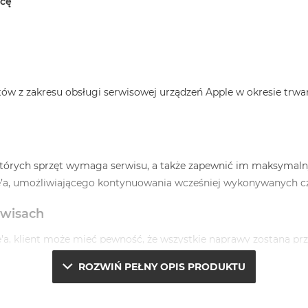
wcę
ów z zakresu obsługi serwisowej urządzeń Apple w okresie trwa
 których sprzęt wymaga serwisu, a także zapewnić im maksymaln
le’a, umożliwiającego kontynuowania wcześniej wykonywanych c
rwisach
’a, klient może mieć pewność, że wszystkie naprawy zostaną pr
ROZWIŃ PEŁNY OPIS PRODUKTU