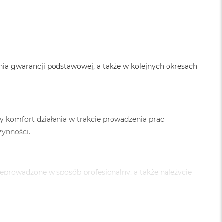
nia gwarancji podstawowej, a także w kolejnych okresach
y komfort działania w trakcie prowadzenia prac
zynności.
zeprowadzone w sposób profesjonalny, a także należycie