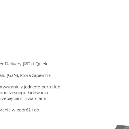
r Delivery (PD) i Quick
e
alu (GaN), która zapewnia
zystaniu z jednego portu lub
jednoczesnego ładowania
zepięciami, zwarciami i
brania w podróż i do