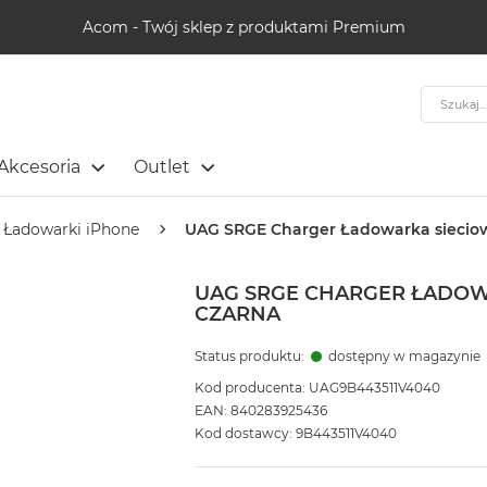
Acom - Twój sklep z produktami Premium
Szukaj
Akcesoria
Outlet
Ładowarki iPhone
UAG SRGE Charger Ładowarka sieciow
UAG SRGE CHARGER ŁADOWA
CZARNA
Status produktu:
dostępny w magazynie
Kod producenta: UAG9B443511V4040
EAN: 840283925436
Kod dostawcy: 9B443511V4040