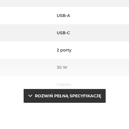
USB-A
USB-C
2 porty
30 W
Czarny
ROZWIŃ PEŁNĄ SPECYFIKACJĘ
Ładowarka sieciowa 30W
CE