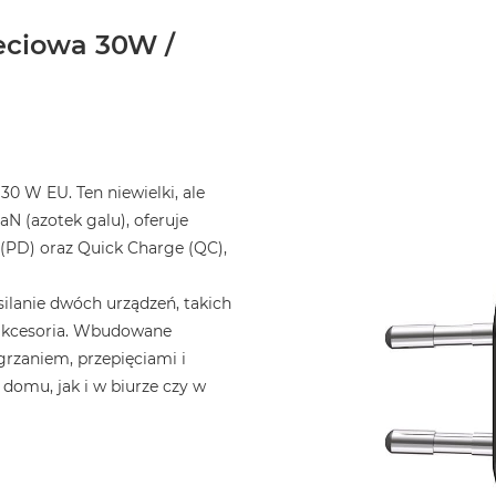
eciowa 30W /
0 W EU. Ten niewielki, ale
N (azotek galu), oferuje
 (PD) oraz Quick Charge (QC),
lanie dwóch urządzeń, takich
 akcesoria. Wbudowane
grzaniem, przepięciami i
domu, jak i w biurze czy w