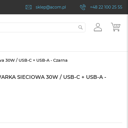
sklep@acom.pl
+48 22 100 25 55
ZALOGUJ
MÓJ
SZUKAJ
SIĘ
a 30W / USB-C + USB-A - Czarna
RKA SIECIOWA 30W / USB-C + USB-A -