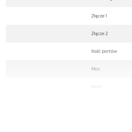
Złącze 1
Złącze 2
Ilość portów
Moc
Kolor
Zawartość zestawu
Znak zgodności