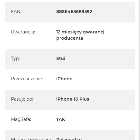
Ochrona przed upadkiem klasy wojskowej (MIL-STD 810-
560.6) z testem upadku z wysokości do 13 stóp/4 metrów
EAN
:
8886463689592
Ulepszona użyteczność dzięki precyzyjnemu wycięciu na
przycisk przechwytywania
Gwarancja
:
12 miesięcy gwarancji
producenta
Typ
:
Etui
Przeznaczenie
:
iPhone
Pasuje do
:
iPhone 16 Plus
MagSafe
:
TAK
Materiał wykonania
:
Poliwęglan