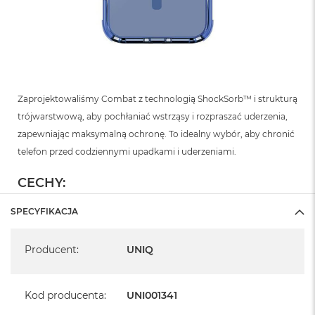
Zaprojektowaliśmy Combat z technologią ShockSorb™ i strukturą
trójwarstwową, aby pochłaniać wstrząsy i rozpraszać uderzenia,
zapewniając maksymalną ochronę. To idealny wybór, aby chronić
telefon przed codziennymi upadkami i uderzeniami.
CECHY:
Zgodność z funkcją ładowania bezprzewodowego za
SPECYFIKACJA
pomocą magnesu MagClick™
Wytrzymała, wszechstronna osłona z 3-stopniową ochroną
Specyfikacja
Podniesiona ramka obiektywu chroniąca tylną kamerę
Producent
:
UNIQ
Odporność na zarysowania 5H z 360-stopniowym
zderzakiem chroniącym przed uderzeniami
Bardzo wzmocniona ochrona narożników z wewnętrzną
warstwą ShockSorb™ pochłaniającą wstrząsy
Kod producenta
:
UNI001341
Wytrzymały, błyszczący tył zapewniający zwiększoną
odporność i trwałość