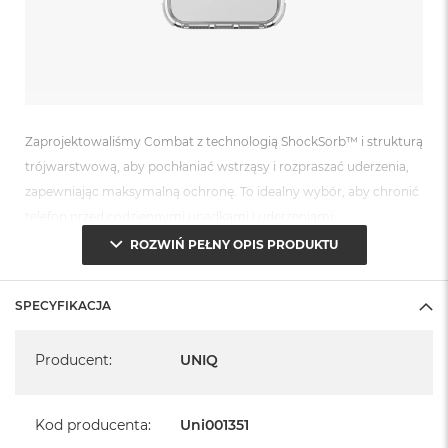
Zaprojektowaliśmy Combat z technologią ShockSorb™ i strukturą
trójwarstwową, aby pochłaniać wstrząsy i rozpraszać uderzenia,
zapewniając maksymalną ochronę. To idealny wybór, aby chronić
telefon przed codziennymi upadkami i uderzeniami.
ROZWIŃ PEŁNY OPIS PRODUKTU
CECHY:
Zgodność z funkcją ładowania bezprzewodowego
SPECYFIKACJA
MagClick™
Wytrzymała, wszechstronna osłona z 3-stopniową ochroną
Specyfikacja
Podniesiona ramka obiektywu chroniąca tylną kamerę
Producent
:
UNIQ
Odporność na zarysowania 5H z 360-stopniowym
zderzakiem chroniącym przed uderzeniami
Wewnętrzny zderzak z funkcją świecenia w ciemności
zapewnia lepszą widoczność w warunkach słabego
Kod producenta
:
Uni001351
oświetlenia
Wysoce wzmocniona ochrona narożników dzięki