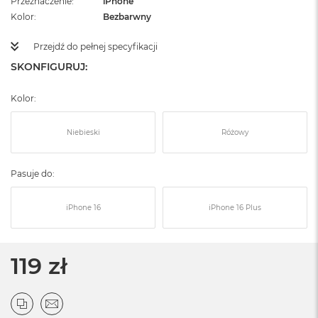
Przeznaczenie
iPhone
Kolor
Bezbarwny
Przejdź do pełnej specyfikacji
SKONFIGURUJ:
Kolor:
Niebieski
Różowy
Pasuje do:
iPhone 16
iPhone 16 Plus
119 zł