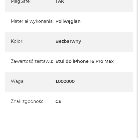
MagSafe
:
TAK
Materiał wykonania
:
Poliwęglan
Kolor
:
Bezbarwny
Zawartość zestawu
:
Etui do iPhone 16 Pro Max
Waga
:
1.000000
Znak zgodności
:
CE