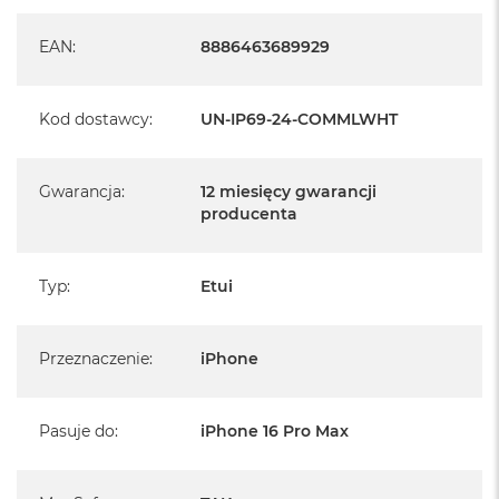
wewnętrznej warstwie ShockSorb™ pochłaniającej
wstrząsy przy uderzeniach
EAN
:
8886463689929
Wytrzymały, błyszczący tył zapewniający zwiększoną
odporność i trwałość
Ochrona przed upadkiem klasy wojskowej (MIL-STD 810-
560.6) z testem upadku z wysokości do 4 metrów
Kod dostawcy
:
UN-IP69-24-COMMLWHT
Ulepszona użyteczność dzięki precyzyjnemu wycięciu na
przycisk przechwytywania
Gwarancja
:
12 miesięcy gwarancji
producenta
Typ
:
Etui
Przeznaczenie
:
iPhone
Pasuje do
:
iPhone 16 Pro Max