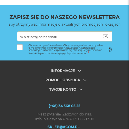
ZAPISZ SIĘ DO NASZEGO NEWSLETTERA
aby otrzymywać informacje o aktualnych promocjach i okazjach
SUBSKRYB
Chcę otrzymywać Newsletter. Chcę otrzymywać na podany adres
e-mail informacje o promocjach, nowościach, konkursach,
specjalnych rabatach. Zapoznałem się z treścią Regulaminu oraz
Polityki Prywatności i akceptuję ich postanowienia.
INFORMACJE
POMOC I OBSŁUGA
TWOJE KONTO
(+48) 34 368 05 25
Masz pytania? Zadzwoń do nas.
Infolinia czynna PN-PT 9.00 - 17.00
SKLEP@ACOM.PL