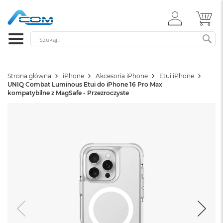
ZALOGUJ
MÓ
SIĘ
Szukaj
SZ
Strona główna
iPhone
Akcesoria iPhone
Etui iPhone
UNIQ Combat Luminous Etui do iPhone 16 Pro Max
kompatybilne z MagSafe - Przezroczyste