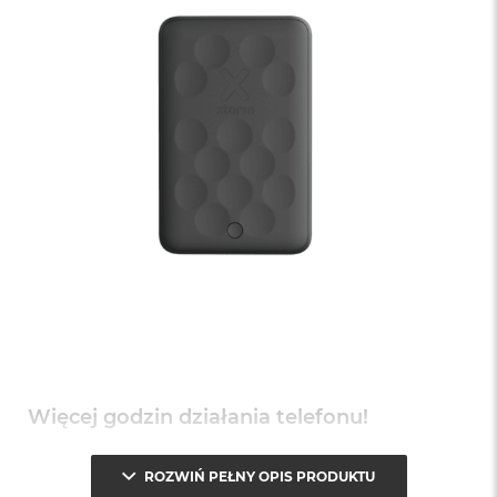
Więcej godzin działania telefonu!
Potężna, a jednocześnie bardzo kompaktowa bateria o
ROZWIŃ PEŁNY OPIS PRODUKTU
pojemności 5.000 mAh dodaje wiele godzin rozmów,