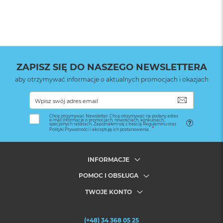
ZAPISZ SIĘ DO NASZEGO NEWSLETTERA
aby otrzymywać informacje o aktualnych promocjach i okazjach
SUBSKRYB
Chcę otrzymywać Newsletter. Chcę otrzymywać na podany adres
e-mail informacje o promocjach, nowościach, konkursach,
specjalnych rabatach. Zapoznałem się z treścią Regulaminu oraz
Polityki Prywatności i akceptuję ich postanowienia.
INFORMACJE
POMOC I OBSŁUGA
TWOJE KONTO
(+48) 34 368 05 25