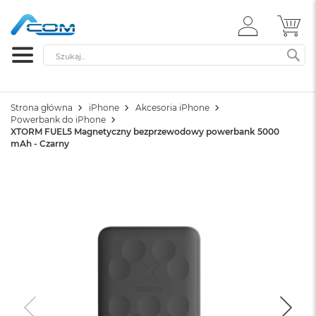
ZALOGUJ
MÓ
SIĘ
Szukaj
SZ
Strona główna
iPhone
Akcesoria iPhone
Powerbank do iPhone
XTORM FUEL5 Magnetyczny bezprzewodowy powerbank 5000
mAh - Czarny