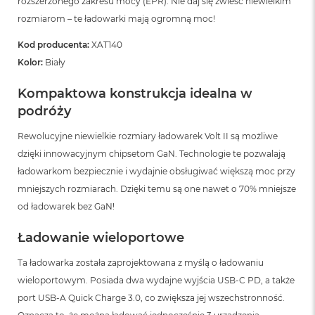
rozszerzonego zakresu mocy (EPR). Nie daj się zwieść niewielkim
rozmiarom – te ładowarki mają ogromną moc!
Kod producenta:
XAT140
Kolor:
Biały
Kompaktowa konstrukcja idealna w
podróży
Rewolucyjne niewielkie rozmiary ładowarek Volt II są możliwe
dzięki innowacyjnym chipsetom GaN. Technologie te pozwalają
ładowarkom bezpiecznie i wydajnie obsługiwać większą moc przy
mniejszych rozmiarach. Dzięki temu są one nawet o 70% mniejsze
od ładowarek bez GaN!
Ładowanie wieloportowe
Ta ładowarka została zaprojektowana z myślą o ładowaniu
wieloportowym. Posiada dwa wydajne wyjścia USB-C PD, a także
port USB-A Quick Charge 3.0, co zwiększa jej wszechstronność.