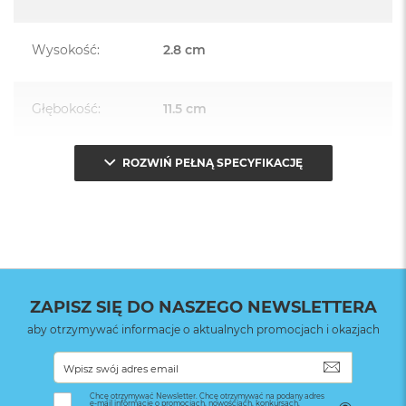
Wysokość
:
2.8 cm
Głębokość
:
11.5 cm
ROZWIŃ PEŁNĄ SPECYFIKACJĘ
Waga
:
1.000000
Znak zgodności
:
CE
ZAPISZ SIĘ DO NASZEGO NEWSLETTERA
aby otrzymywać informacje o aktualnych promocjach i okazjach
SUBSKRYB
Chcę otrzymywać Newsletter. Chcę otrzymywać na podany adres
e-mail informacje o promocjach, nowościach, konkursach,