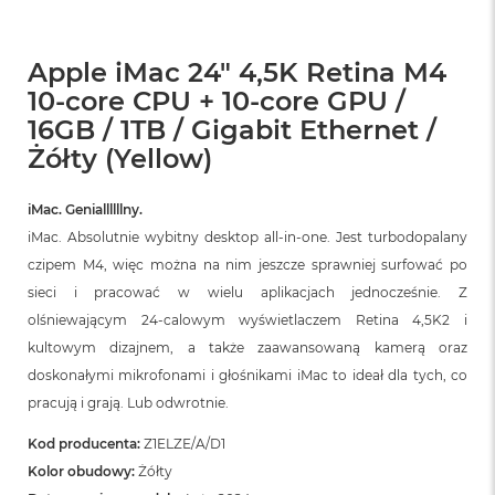
Apple iMac 24" 4,5K Retina M4
10-core CPU + 10-core GPU /
16GB / 1TB / Gigabit Ethernet /
Żółty (Yellow)
iMac. Geniallllllny.
iMac. Absolutnie wybitny desktop all‑in‑one. Jest turbodopalany
czipem M4, więc można na nim jeszcze sprawniej surfować po
sieci i pracować w wielu aplikacjach jednocześnie. Z
olśniewającym 24‑calowym wyświetlaczem Retina 4,5K2 i
kultowym dizajnem, a także zaawansowaną kamerą oraz
doskonałymi mikrofonami i głośnikami iMac to ideał dla tych, co
pracują i grają. Lub odwrotnie.
Kod producenta:
Z1ELZE/A/D1
Kolor obudowy:
Żółty