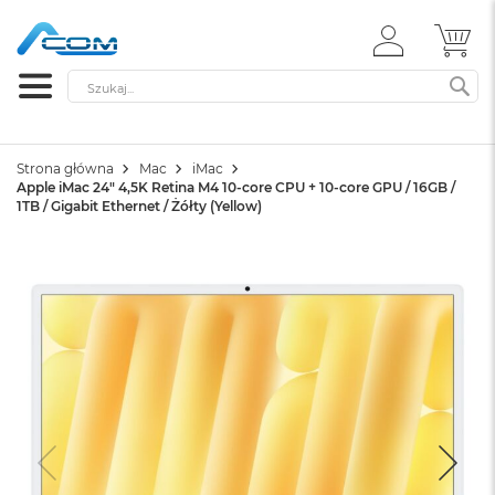
ZALOGUJ
MÓ
SIĘ
Szukaj
SZ
Strona główna
Mac
iMac
Apple iMac 24" 4,5K Retina M4 10-core CPU + 10-core GPU / 16GB /
1TB / Gigabit Ethernet / Żółty (Yellow)