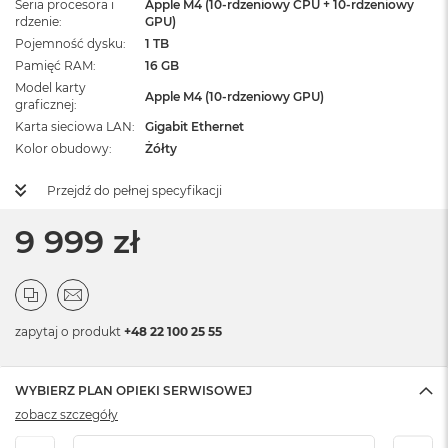
Seria procesora i
Apple M4 (10-rdzeniowy CPU + 10-rdzeniowy
rdzenie
GPU)
Pojemność dysku
1 TB
Pamięć RAM
16 GB
Model karty
Apple M4 (10-rdzeniowy GPU)
graficznej
Karta sieciowa LAN
Gigabit Ethernet
Kolor obudowy
Żółty
Przejdź do pełnej specyfikacji
9 999 zł
zapytaj o produkt
+48 22 100 25 55
WYBIERZ PLAN OPIEKI SERWISOWEJ
zobacz szczegóły