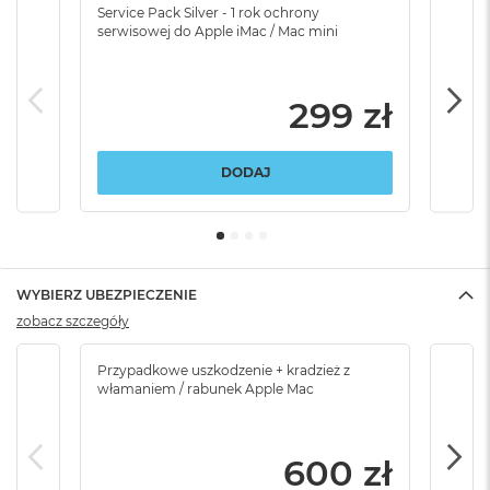
Service Pack Silver - 1 rok ochrony
Servi
serwisowej do Apple iMac / Mac mini
serw
299 zł
DODAJ
WYBIERZ UBEZPIECZENIE
zobacz szczegóły
Przypadkowe uszkodzenie + kradzież z
Brak
włamaniem / rabunek Apple Mac
600 zł