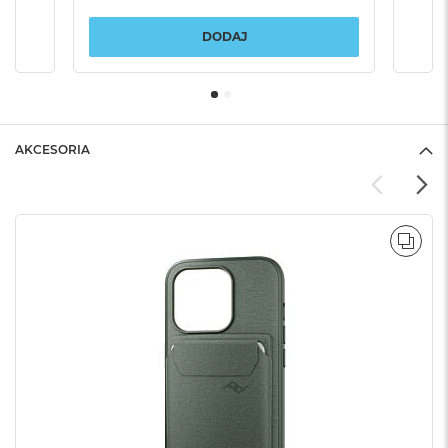
DODAJ
AKCESORIA
POR