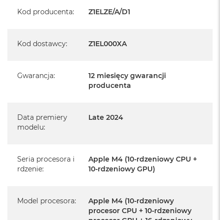
Realizowaną w każdym autoryzowanym punkcie
Kod producenta
:
Z1ELZE/A/D1
serwisowym Apple na terenie całego świata.
Istnieje możliwość przedłużenia gwarancji producenta.
Kod dostawcy
:
Z1EL000XA
Szczegółowe informacje na ten temat uzyskają Państwo
kontaktując się z naszym handlowcem.
Gwarancja
Posiada fabryczne opakowanie
:
12 miesięcy gwarancji
producenta
Posiada system operacyjny macOS w języku
polskim oraz polskie menu
Data premiery
Late 2024
Język polski wybieramy przy pierwszym uruchomieniu
modelu
:
urządzenia.
Zawartość zestawu:
Seria procesora i
Apple M4 (10-rdzeniowy CPU +
rdzenie
:
10-rdzeniowy GPU)
24-calowy iMac
Magic Keyboard z Touch ID
Model procesora
:
Apple M4 (10-rdzeniowy
procesor CPU + 10-rdzeniowy
Mysz Magic Mouse