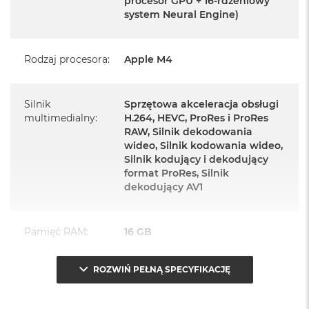
procesor GPU + 16-rdzeniowy
system Neural Engine)
Zasilacz o mocy 143W
Przewód zasilający (2 m)
Rodzaj procesora
:
Apple M4
Przewód USB‑C do ładowania
Silnik
Sprzętowa akceleracja obsługi
multimedialny
:
H.264, HEVC, ProRes i ProRes
RAW, Silnik dekodowania
wideo, Silnik kodowania wideo,
Najważniejsze cechy:
Silnik kodujący i dekodujący
format ProRes, Silnik
PASUJE WSZĘDZIE
– Ten zaskakująco smukły, dostępny w
dekodujący AV1
siedmiu wspaniałych kolorach desktop all‑in‑one będzie
ozdobą, gdziekolwiek się pojawi.
Pamięć RAM
:
16 GB
TURBODOPALANY CZIPEM M4
– Z czipem Apple M4
zrobisz więcej szybciej. Bawisz się czy pracujesz, edytujesz
ROZWIŃ PEŁNĄ SPECYFIKACJĘ
Typ pamięci
:
Zunifikowana
zdjęcia, tworzysz prezentacje czy grasz – wszystko śmiga.
SPEKTAKULARNY WYŚWIETLACZ
– 24‑calowy