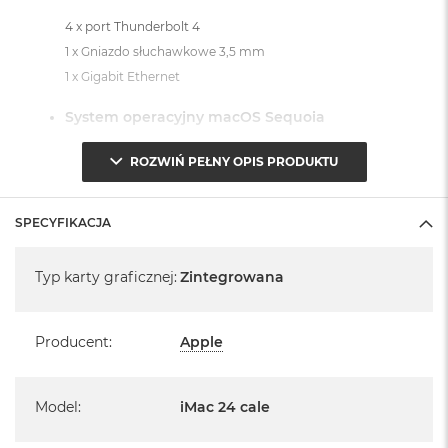
4 x port Thunderbolt 4
1 x Gniazdo słuchawkowe 3,5 mm
1 x Gigabit Ethernet
System operacyjny macOS Sequoia
- lub nowszy, z darmową aktualizacją.
ROZWIŃ PEŁNY OPIS PRODUKTU
SPECYFIKACJA
Specyfikacja
Typ karty graficznej
:
Zintegrowana
Informacje o produkcie:
iMac jest nowy
Producent
:
Apple
Pochodzi od polskiego, oficjalnego dystrybutora Apple.
Posiada pełną, 12 miesięczną gwarancję
Model
:
iMac 24 cale
producenta