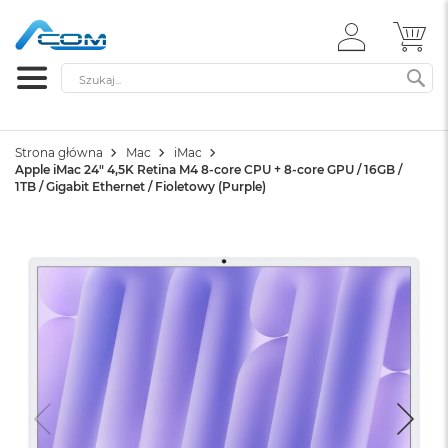
ZALOGUJ
MÓ
SIĘ
Szukaj
SZ
Strona główna
Mac
iMac
Apple iMac 24" 4,5K Retina M4 8-core CPU + 8-core GPU / 16GB /
1TB / Gigabit Ethernet / Fioletowy (Purple)