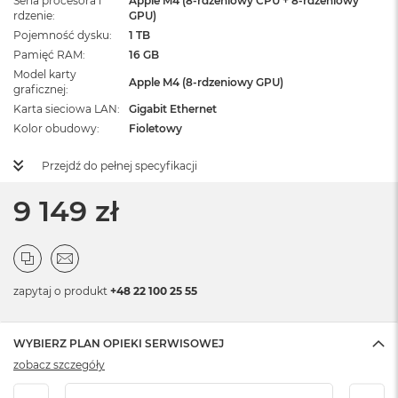
Seria procesora i
Apple M4 (8-rdzeniowy CPU + 8-rdzeniowy
rdzenie
GPU)
Pojemność dysku
1 TB
Pamięć RAM
16 GB
Model karty
Apple M4 (8-rdzeniowy GPU)
graficznej
Karta sieciowa LAN
Gigabit Ethernet
Kolor obudowy
Fioletowy
Przejdź do pełnej specyfikacji
9 149 zł
zapytaj o produkt
+48 22 100 25 55
WYBIERZ PLAN OPIEKI SERWISOWEJ
zobacz szczegóły