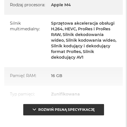
Rodzaj procesora
:
Apple M4
Zasilacz o mocy 143W
Przewód zasilający (2 m)
Silnik
Sprzętowa akceleracja obsługi
multimedialny
:
H.264, HEVC, ProRes i ProRes
Przewód USB‑C do ładowania
RAW, Silnik dekodowania
wideo, Silnik kodowania wideo,
Silnik kodujący i dekodujący
format ProRes, Silnik
dekodujący AV1
Najważniejsze cechy:
Pamięć RAM
:
16 GB
PASUJE WSZĘDZIE
– Ten zaskakująco smukły, dostępny w
siedmiu wspaniałych kolorach desktop all‑in‑one będzie
ozdobą, gdziekolwiek się pojawi.
Typ pamięci
:
Zunifikowana
TURBODOPALANY CZIPEM M4
– Z czipem Apple M4
ROZWIŃ PEŁNĄ SPECYFIKACJĘ
zrobisz więcej szybciej. Bawisz się czy pracujesz, edytujesz
Przepustowość
120 GB/s
zdjęcia, tworzysz prezentacje czy grasz – wszystko śmiga.
pamięci
: