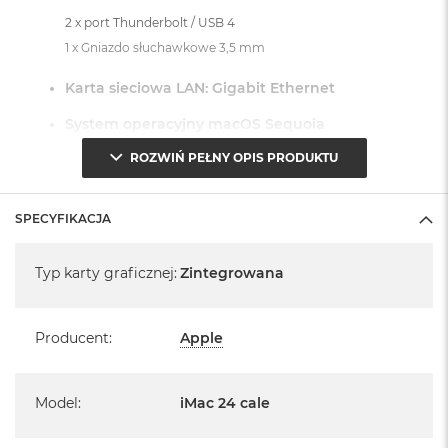
2 x port Thunderbolt / USB 4
1 x Gniazdo słuchawkowe 3,5 mm
Karta sieciowa LAN: Gigabit Ethernet
System operacyjny macOS Sequoia
ROZWIŃ PEŁNY OPIS PRODUKTU
- lub nowszy, z darmową aktualizacją.
SPECYFIKACJA
Specyfikacja
Typ karty graficznej
:
Zintegrowana
Informacje o produkcie:
iMac jest nowy
Producent
:
Apple
Pochodzi od polskiego, oficjalnego dystrybutora Apple.
Model
:
iMac 24 cale
Posiada pełną, 12 miesięczną gwarancję
producenta