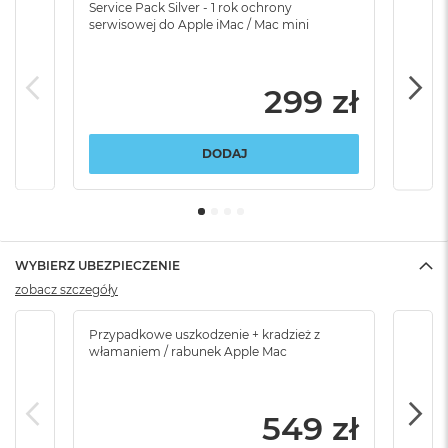
Service Pack Silver - 1 rok ochrony
Servi
serwisowej do Apple iMac / Mac mini
serw
299 zł
DODAJ
WYBIERZ UBEZPIECZENIE
zobacz szczegóły
Przypadkowe uszkodzenie + kradzież z
Brak
włamaniem / rabunek Apple Mac
549 zł