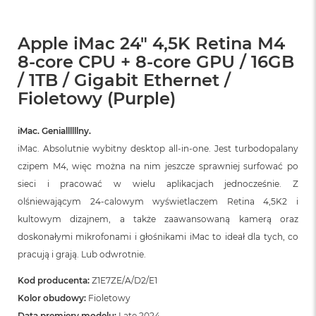
Apple iMac 24" 4,5K Retina M4
8-core CPU + 8-core GPU / 16GB
/ 1TB / Gigabit Ethernet /
Fioletowy (Purple)
iMac. Geniallllllny.
iMac. Absolutnie wybitny desktop all‑in‑one. Jest turbodopalany
czipem M4, więc można na nim jeszcze sprawniej surfować po
sieci i pracować w wielu aplikacjach jednocześnie. Z
olśniewającym 24‑calowym wyświetlaczem Retina 4,5K2 i
kultowym dizajnem, a także zaawansowaną kamerą oraz
doskonałymi mikrofonami i głośnikami iMac to ideał dla tych, co
pracują i grają. Lub odwrotnie.
Kod producenta:
Z1E7ZE/A/D2/E1
Kolor obudowy:
Fioletowy
Data premiery modelu:
Late 2024