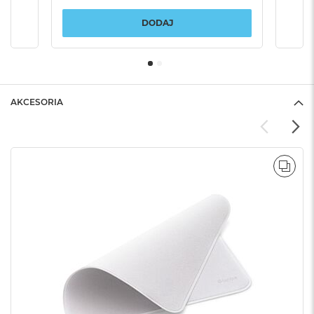
DODAJ
AKCESORIA
POR