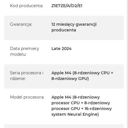
Kod producenta
:
Z1E7ZE/A/D2/E1
Realizowaną w każdym autoryzowanym punkcie
serwisowym Apple na terenie całego świata.
Istnieje możliwość przedłużenia gwarancji producenta.
Gwarancja
:
12 miesięcy gwarancji
Szczegółowe informacje na ten temat uzyskają Państwo
producenta
kontaktując się z naszym handlowcem.
Posiada fabryczne opakowanie
Data premiery
Late 2024
modelu
:
Posiada system operacyjny macOS w języku
polskim oraz polskie menu
Język polski wybieramy przy pierwszym uruchomieniu
Seria procesora i
Apple M4 (8-rdzeniowy CPU +
rdzenie
:
8-rdzeniowy GPU)
urządzenia.
Zawartość zestawu:
Model procesora
:
Apple M4 (8-rdzeniowy
procesor CPU + 8-rdzeniowy
24-calowy iMac
procesor GPU + 16-rdzeniowy
system Neural Engine)
Magic Keyboard
Mysz Magic Mouse