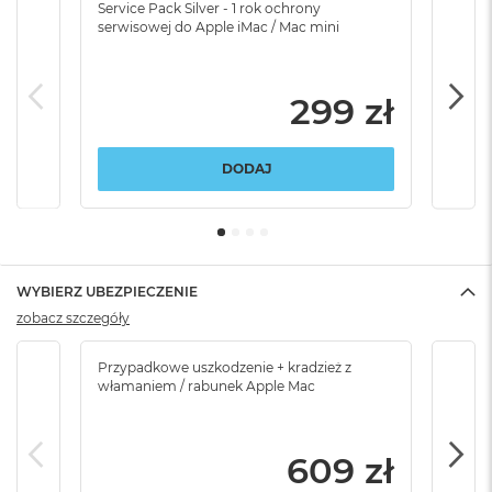
Service Pack Silver - 1 rok ochrony
Servi
serwisowej do Apple iMac / Mac mini
serw
299 zł
DODAJ
WYBIERZ UBEZPIECZENIE
zobacz szczegóły
Przypadkowe uszkodzenie + kradzież z
Brak
włamaniem / rabunek Apple Mac
609 zł