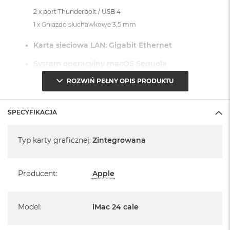
2 x port Thunderbolt / USB 4
1 x Gniazdo słuchawkowe 3,5 mm
Karta sieciowa LAN: Gigabit Ethernet
System operacyjny macOS Sequoia
ROZWIŃ PEŁNY OPIS PRODUKTU
- lub nowszy, z darmową aktualizacją.
SPECYFIKACJA
Specyfikacja
Typ karty graficznej
:
Zintegrowana
Informacje o produkcie:
iMac jest nowy
Producent
:
Apple
Pochodzi od polskiego, oficjalnego dystrybutora Apple.
Model
:
iMac 24 cale
Posiada pełną, 12 miesięczną gwarancję
producenta