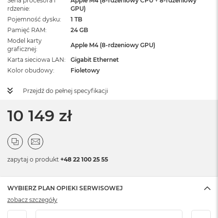
Seria procesora i
Apple M4 (8-rdzeniowy CPU + 8-rdzeniowy
rdzenie
GPU)
Pojemność dysku
1 TB
Pamięć RAM
24 GB
Model karty
Apple M4 (8-rdzeniowy GPU)
graficznej
Karta sieciowa LAN
Gigabit Ethernet
Kolor obudowy
Fioletowy
Przejdź do pełnej specyfikacji
10 149 zł
zapytaj o produkt
+48 22 100 25 55
WYBIERZ PLAN OPIEKI SERWISOWEJ
zobacz szczegóły