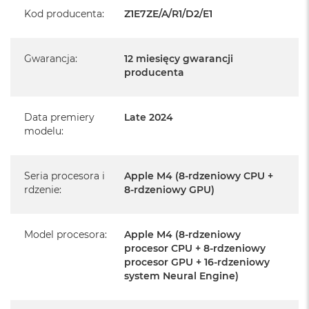
Kod producenta
:
Z1E7ZE/A/R1/D2/E1
Realizowaną w każdym autoryzowanym punkcie
serwisowym Apple na terenie całego świata.
Istnieje możliwość przedłużenia gwarancji producenta.
Gwarancja
:
12 miesięcy gwarancji
Szczegółowe informacje na ten temat uzyskają Państwo
producenta
kontaktując się z naszym handlowcem.
Posiada fabryczne opakowanie
Data premiery
Late 2024
modelu
:
Posiada system operacyjny macOS w języku
polskim oraz polskie menu
Język polski wybieramy przy pierwszym uruchomieniu
Seria procesora i
Apple M4 (8-rdzeniowy CPU +
rdzenie
:
8-rdzeniowy GPU)
urządzenia.
Zawartość zestawu:
Model procesora
:
Apple M4 (8-rdzeniowy
procesor CPU + 8-rdzeniowy
24-calowy iMac
procesor GPU + 16-rdzeniowy
system Neural Engine)
Magic Keyboard
Mysz Magic Mouse