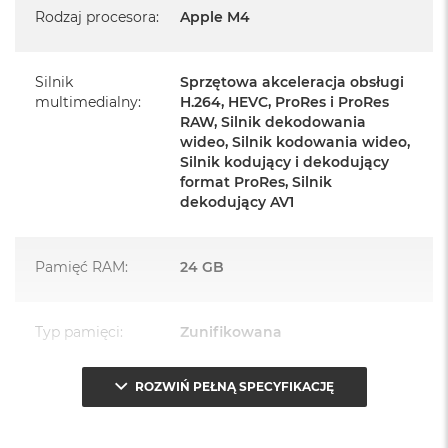
Rodzaj procesora
:
Apple M4
Zasilacz o mocy 143W
Przewód zasilający (2 m)
Silnik
Sprzętowa akceleracja obsługi
multimedialny
:
H.264, HEVC, ProRes i ProRes
Przewód USB‑C do ładowania
RAW, Silnik dekodowania
wideo, Silnik kodowania wideo,
Silnik kodujący i dekodujący
format ProRes, Silnik
dekodujący AV1
Najważniejsze cechy:
Pamięć RAM
:
24 GB
PASUJE WSZĘDZIE
– Ten zaskakująco smukły, dostępny w
siedmiu wspaniałych kolorach desktop all‑in‑one będzie
ozdobą, gdziekolwiek się pojawi.
Typ pamięci
:
Zunifikowana
TURBODOPALANY CZIPEM M4
– Z czipem Apple M4
ROZWIŃ PEŁNĄ SPECYFIKACJĘ
zrobisz więcej szybciej. Bawisz się czy pracujesz, edytujesz
Przepustowość
120 GB/s
zdjęcia, tworzysz prezentacje czy grasz – wszystko śmiga.
pamięci
: