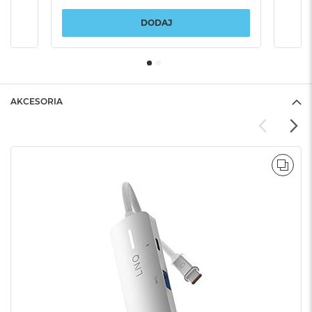
DODAJ
AKCESORIA
POR