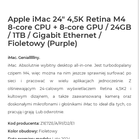
Apple iMac 24" 4,5K Retina M4
8-core CPU + 8-core GPU / 24GB
/ 1TB / Gigabit Ethernet /
Fioletowy (Purple)
iMac. Geniallllllny.
iMac. Absolutnie wybitny desktop all‑in‑one. Jest turbodopalany
czipem M4, więc można na nim jeszcze sprawniej surfować po
sieci i pracować w wielu aplikacjach jednocześnie. Z
olśniewającym 24‑calowym wyświetlaczem Retina 4,5K2 i
kultowym dizajnem, a także zaawansowaną kamerą oraz
doskonałymi mikrofonami i głośnikami iMac to ideał dla tych, co
pracują i grają. Lub odwrotnie.
Kod producenta:
Z1E7ZE/A/R1/D2/E1
Kolor obudowy:
Fioletowy
Data premiery modelu:
Late 2024