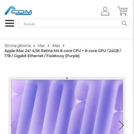
ZALOGUJ
MÓ
SIĘ
Szukaj
SZ
Strona główna
Mac
iMac
Apple iMac 24" 4,5K Retina M4 8-core CPU + 8-core GPU / 24GB /
1TB / Gigabit Ethernet / Fioletowy (Purple)