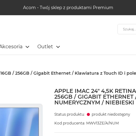
Acom - Twój sklep z produktami Premium
Szukaj
Akcesoria
Outlet
 16GB / 256GB / Gigabit Ethernet / Klawiatura z Touch ID i p
APPLE IMAC 24" 4,5K RETINA
256GB / GIGABIT ETHERNET
NUMERYCZNYM / NIEBIESKI 
Status produktu:
produkt niedostępny
Kod producenta: MWV13ZE/A/NUM