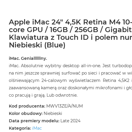
Apple iMac 24" 4,5K Retina M4 10
core GPU / 16GB / 256GB / Gigabit
Klawiatura z Touch ID i polem n
Niebieski (Blue)
iMac. Geniallllllny.
iMac. Absolutnie wybitny desktop all‑in‑one. Jest turbod
na nim jeszcze sprawniej surfować po sieci i pracować w wi
olśniewającym 24‑calowym wyświetlaczem Retina 4,5K2 
zaawansowaną kamerą oraz doskonałymi mikrofonami i głośn
co pracują i grają. Lub odwrotnie.
Kod producenta:
MWV13ZE/A/NUM
Kolor obudowy:
Niebieski
Data premiery modelu:
Late 2024
Kategoria:
iMac