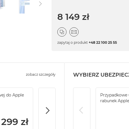
8 149 zł
zapytaj o produkt
+48 22 100 25 55
WYBIERZ UBEZPIEC
zobacz szczegóły
wej do Apple
Service Pack Gold - 2 lata ochrony serwi
Przypadkowe u
iMac / Mac mini
rabunek Appl
299 zł