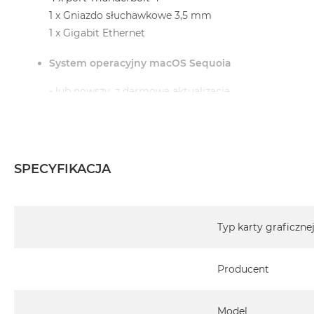
1 x Gniazdo słuchawkowe 3,5 mm
1 x Gigabit Ethernet
System operacyjny macOS Sequoia
- lub nowszy, z darmową aktualizacją.
Informacje o produkcie:
SPECYFIKACJA
iMac jest nowy
Specyfikacja
Pochodzi od polskiego, oficjalnego dystrybutora Appl
Typ karty graficzne
Posiada pełną, 12 miesięczną gwarancję producent
Producent
Realizowaną w każdym autoryzowanym punkcie s
całego świata.
Istnieje możliwość przedłużenia gwarancji producen
Model