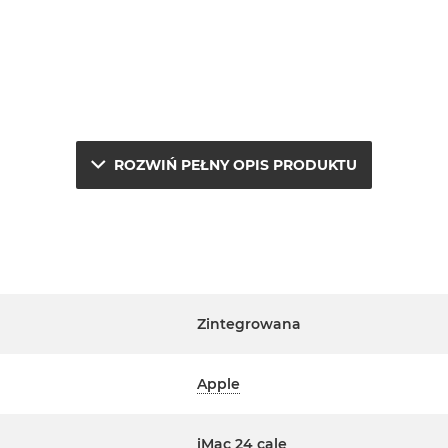
ROZWIŃ PEŁNY OPIS PRODUKTU
e.
j
Zintegrowana
a
Apple
erwisowym Apple na terenie
ta. Szczegółowe informacje na
iMac 24 cale