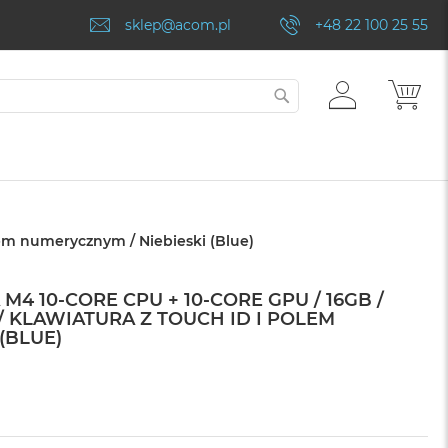
sklep@acom.pl
+48 22 100 25 55
ZALOGUJ
MÓJ
SZUKAJ
SIĘ
olem numerycznym / Niebieski (Blue)
 M4 10-CORE CPU + 10-CORE GPU / 16GB /
 / KLAWIATURA Z TOUCH ID I POLEM
(BLUE)