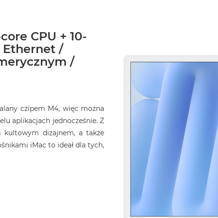
-core CPU + 10-
 Ethernet /
umerycznym /
opalany czipem M4, więc można
elu aplikacjach jednocześnie. Z
i kultowym dizajnem, a także
ikami iMac to ideał dla tych,