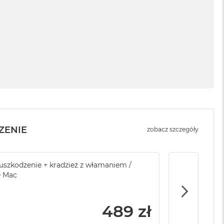
ZENIE
zobacz szczegóły
sowej do Apple
szkodzenie + kradzież z włamaniem /
Service Pack Platinum - 3 lata ochrony
Brak ubezpi
e Mac
Apple iMac / Mac mini
799 zł
489 zł