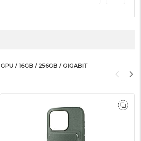
U / 16GB / 256GB / GIGABIT
WNAJ
PORÓ