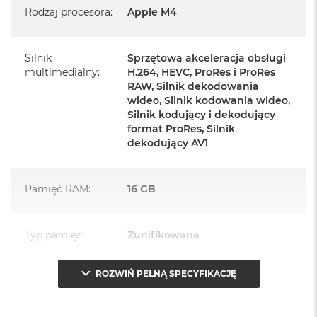
Rodzaj procesora
:
Apple M4
Zasilacz o mocy 143W
Przewód zasilający (2 m)
Silnik
Sprzętowa akceleracja obsługi
multimedialny
:
H.264, HEVC, ProRes i ProRes
Przewód USB‑C do ładowania
RAW, Silnik dekodowania
wideo, Silnik kodowania wideo,
Silnik kodujący i dekodujący
format ProRes, Silnik
dekodujący AV1
Najważniejsze cechy:
Pamięć RAM
:
16 GB
PASUJE WSZĘDZIE
– Ten zaskakująco smukły, dostępny w
siedmiu wspaniałych kolorach desktop all‑in‑one będzie
ozdobą, gdziekolwiek się pojawi.
Typ pamięci
:
Zunifikowana
TURBODOPALANY CZIPEM M4
– Z czipem Apple M4
ROZWIŃ PEŁNĄ SPECYFIKACJĘ
zrobisz więcej szybciej. Bawisz się czy pracujesz, edytujesz
Przepustowość
120 GB/s
zdjęcia, tworzysz prezentacje czy grasz – wszystko śmiga.
pamięci
: