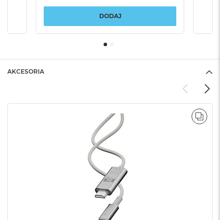
DODAJ
AKCESORIA
POR