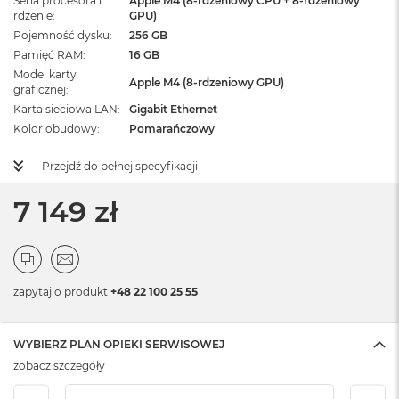
Seria procesora i
Apple M4 (8-rdzeniowy CPU + 8-rdzeniowy
rdzenie
GPU)
Pojemność dysku
256 GB
Pamięć RAM
16 GB
Model karty
Apple M4 (8-rdzeniowy GPU)
graficznej
Karta sieciowa LAN
Gigabit Ethernet
Kolor obudowy
Pomarańczowy
Przejdź do pełnej specyfikacji
7 149 zł
zapytaj o produkt
+48 22 100 25 55
WYBIERZ PLAN OPIEKI SERWISOWEJ
zobacz szczegóły