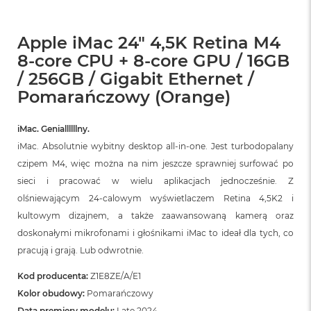
Apple iMac 24" 4,5K Retina M4
8-core CPU + 8-core GPU / 16GB
/ 256GB / Gigabit Ethernet /
Pomarańczowy (Orange)
iMac. Geniallllllny.
iMac. Absolutnie wybitny desktop all‑in‑one. Jest turbodopalany
czipem M4, więc można na nim jeszcze sprawniej surfować po
sieci i pracować w wielu aplikacjach jednocześnie. Z
olśniewającym 24‑calowym wyświetlaczem Retina 4,5K2 i
kultowym dizajnem, a także zaawansowaną kamerą oraz
doskonałymi mikrofonami i głośnikami iMac to ideał dla tych, co
pracują i grają. Lub odwrotnie.
Kod producenta:
Z1E8ZE/A/E1
Kolor obudowy:
Pomarańczowy
Data premiery modelu:
Late 2024