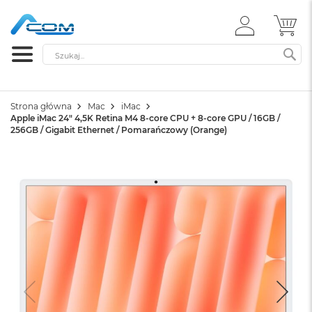
ZALOGUJ
MÓ
SIĘ
Szukaj
SZ
Strona główna
Mac
iMac
Apple iMac 24" 4,5K Retina M4 8-core CPU + 8-core GPU / 16GB /
256GB / Gigabit Ethernet / Pomarańczowy (Orange)