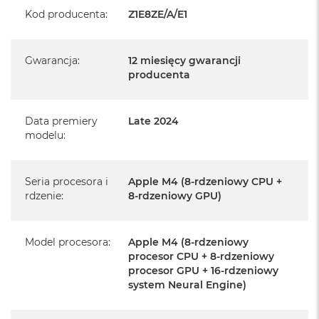
Kod producenta
:
Z1E8ZE/A/E1
Realizowaną w każdym autoryzowanym punkcie
serwisowym Apple na terenie całego świata.
Istnieje możliwość przedłużenia gwarancji producenta.
Gwarancja
:
12 miesięcy gwarancji
Szczegółowe informacje na ten temat uzyskają Państwo
producenta
kontaktując się z naszym handlowcem.
Posiada fabryczne opakowanie
Data premiery
Late 2024
modelu
:
Posiada system operacyjny macOS w języku
polskim oraz polskie menu
Język polski wybieramy przy pierwszym uruchomieniu
Seria procesora i
Apple M4 (8-rdzeniowy CPU +
rdzenie
:
8-rdzeniowy GPU)
urządzenia.
Zawartość zestawu:
Model procesora
:
Apple M4 (8-rdzeniowy
procesor CPU + 8-rdzeniowy
24-calowy iMac
procesor GPU + 16-rdzeniowy
system Neural Engine)
Magic Keyboard
Mysz Magic Mouse