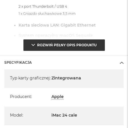
2 x port Thunderbolt / USB 4
1 x Gniazdo słuchawkowe 3,5 mm
Karta sieciowa LAN: Gigabit Ethernet
System operacyjny macOS Sequoia
ROZWIŃ PEŁNY OPIS PRODUKTU
- lub nowszy, z darmową aktualizacją.
SPECYFIKACJA
Specyfikacja
Typ karty graficznej
:
Zintegrowana
Informacje o produkcie:
iMac jest nowy
Producent
:
Apple
Pochodzi od polskiego, oficjalnego dystrybutora Apple.
Model
:
iMac 24 cale
Posiada pełną, 12 miesięczną gwarancję
producenta