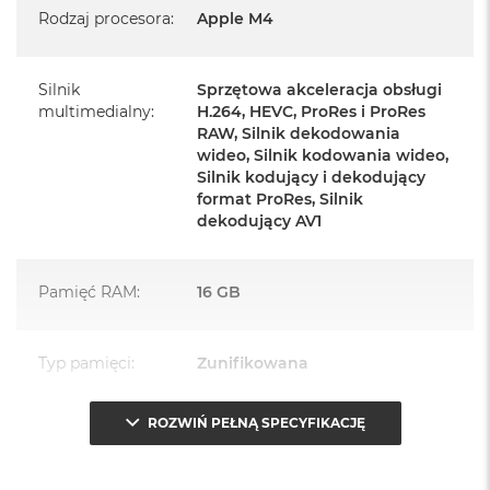
Rodzaj procesora
:
Apple M4
Zasilacz o mocy 143W
Przewód zasilający (2 m)
Silnik
Sprzętowa akceleracja obsługi
multimedialny
:
H.264, HEVC, ProRes i ProRes
Przewód USB‑C do ładowania
RAW, Silnik dekodowania
wideo, Silnik kodowania wideo,
Silnik kodujący i dekodujący
format ProRes, Silnik
dekodujący AV1
Najważniejsze cechy:
Pamięć RAM
:
16 GB
PASUJE WSZĘDZIE
– Ten zaskakująco smukły, dostępny w
siedmiu wspaniałych kolorach desktop all‑in‑one będzie
ozdobą, gdziekolwiek się pojawi.
Typ pamięci
:
Zunifikowana
TURBODOPALANY CZIPEM M4
– Z czipem Apple M4
ROZWIŃ PEŁNĄ SPECYFIKACJĘ
zrobisz więcej szybciej. Bawisz się czy pracujesz, edytujesz
Przepustowość
120 GB/s
zdjęcia, tworzysz prezentacje czy grasz – wszystko śmiga.
pamięci
: