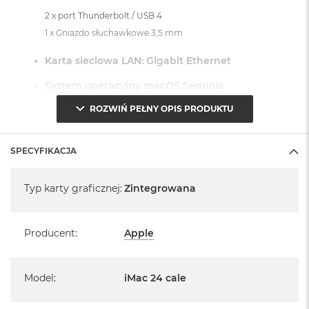
2 x port Thunderbolt / USB 4
1 x Gniazdo słuchawkowe 3,5 mm
Karta sieciowa LAN: Gigabit Ethernet
System operacyjny macOS Sequoia
ROZWIŃ PEŁNY OPIS PRODUKTU
- lub nowszy, z darmową aktualizacją.
SPECYFIKACJA
Specyfikacja
Typ karty graficznej
:
Zintegrowana
Informacje o produkcie:
iMac jest nowy
Producent
:
Apple
Pochodzi od polskiego, oficjalnego dystrybutora Apple.
Model
:
iMac 24 cale
Posiada pełną, 12 miesięczną gwarancję
producenta