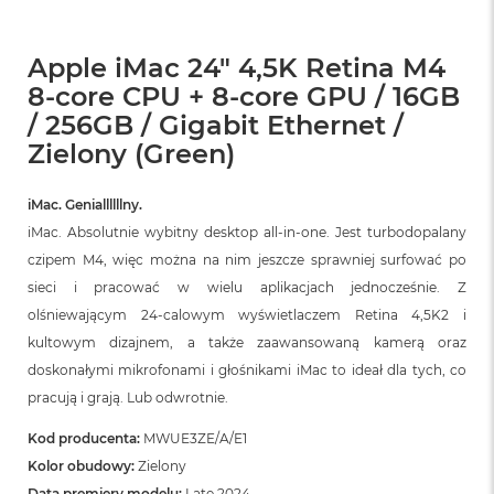
Apple iMac 24" 4,5K Retina M4
8-core CPU + 8-core GPU / 16GB
/ 256GB / Gigabit Ethernet /
Zielony (Green)
iMac. Geniallllllny.
iMac. Absolutnie wybitny desktop all‑in‑one. Jest turbodopalany
czipem M4, więc można na nim jeszcze sprawniej surfować po
sieci i pracować w wielu aplikacjach jednocześnie. Z
olśniewającym 24‑calowym wyświetlaczem Retina 4,5K2 i
kultowym dizajnem, a także zaawansowaną kamerą oraz
doskonałymi mikrofonami i głośnikami iMac to ideał dla tych, co
pracują i grają. Lub odwrotnie.
Kod producenta:
MWUE3ZE/A/E1
Kolor obudowy:
Zielony
Data premiery modelu:
Late 2024