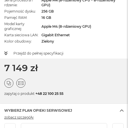
Seria procesora i
Apple M4 (8-rdzeniowy CPU + 8-rdzeniowy
rdzenie
GPU)
Pojemność dysku
256 GB
Pamięć RAM
16 GB
Model karty
Apple M4 (8-rdzeniowy GPU)
graficznej
Karta sieciowa LAN
Gigabit Ethernet
Kolor obudowy
Zielony
Przejdź do pełnej specyfikacji
7 149 zł
zapytaj o produkt
+48 22 100 25 55
WYBIERZ PLAN OPIEKI SERWISOWEJ
zobacz szczegóły