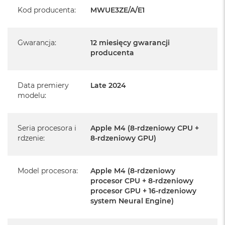
Kod producenta
:
MWUE3ZE/A/E1
Realizowaną w każdym autoryzowanym punkcie
serwisowym Apple na terenie całego świata.
Istnieje możliwość przedłużenia gwarancji producenta.
Gwarancja
:
12 miesięcy gwarancji
Szczegółowe informacje na ten temat uzyskają Państwo
producenta
kontaktując się z naszym handlowcem.
Posiada fabryczne opakowanie
Data premiery
Late 2024
modelu
:
Posiada system operacyjny macOS w języku
polskim oraz polskie menu
Język polski wybieramy przy pierwszym uruchomieniu
Seria procesora i
Apple M4 (8-rdzeniowy CPU +
rdzenie
:
8-rdzeniowy GPU)
urządzenia.
Zawartość zestawu:
Model procesora
:
Apple M4 (8-rdzeniowy
procesor CPU + 8-rdzeniowy
24-calowy iMac
procesor GPU + 16-rdzeniowy
system Neural Engine)
Magic Keyboard
Mysz Magic Mouse