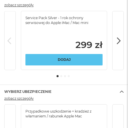
zobacz szczegóły
Service Pack Silver - 1 rok ochrony
Servi
serwisowej do Apple iMac / Mac mini
serw
299 zł
DODAJ
WYBIERZ UBEZPIECZENIE
zobacz szczegóły
Przypadkowe uszkodzenie + kradzież z
Brak
włamaniem / rabunek Apple Mac