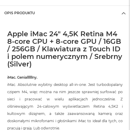
OPIS PRODUKTU
Apple iMac 24" 4,5K Retina M4
8-core CPU + 8-core GPU / 16GB
/ 256GB / Klawiatura z Touch ID
i polem numerycznym / Srebrny
(Silver)
iMac. Geniallllllny.
iMac. Absolutnie wybitny desktop all‑in‑one. Jest turbodopalany
czipem M4, więc można na nim jeszcze sprawniej surfować po
sieci i pracować w wielu aplikacjach jednocześnie. Z
olśniewającym 24‑calowym wyświetlaczem Retina 4,5K2 i
kultowym dizajnem, a także zaawansowaną kamerą oraz
doskonałymi mikrofonami i głośnikami iMac to ideał dla tych, co
pracują i grają. Lub odwrotnie.