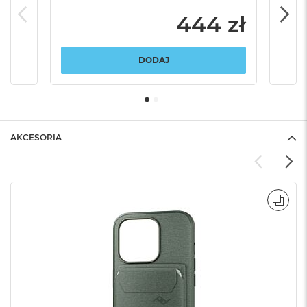
444 zł
DODAJ
AKCESORIA
POR