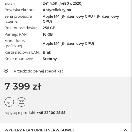
Ekran
24" 4,5K (4480 x 2520)
Powłoka ekranu
Antyrefleksyjna
Seria procesora i
Apple M4 (8-rdzeniowy CPU + 8-rdzeniowy
rdzenie
GPU)
Pojemność dysku
256 GB
Pamięć RAM
16 GB
Model karty
Apple M4 (8-rdzeniowy GPU)
graficznej
Karta sieciowa LAN
Brak
Kolor obudowy
Srebrny
Przejdź do pełnej specyfikacji
7 399 zł
zapytaj o produkt
+48 22 100 25 55
WYBIERZ PLAN OPIEKI SERWISOWEJ