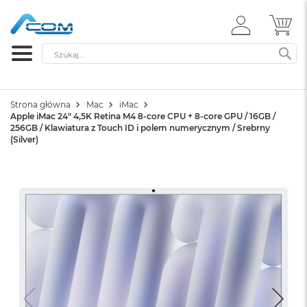
ZALOGUJ
MÓ
SIĘ
Szukaj
SZ
Strona główna
Mac
iMac
Apple iMac 24" 4,5K Retina M4 8-core CPU + 8-core GPU / 16GB /
256GB / Klawiatura z Touch ID i polem numerycznym / Srebrny
(Silver)