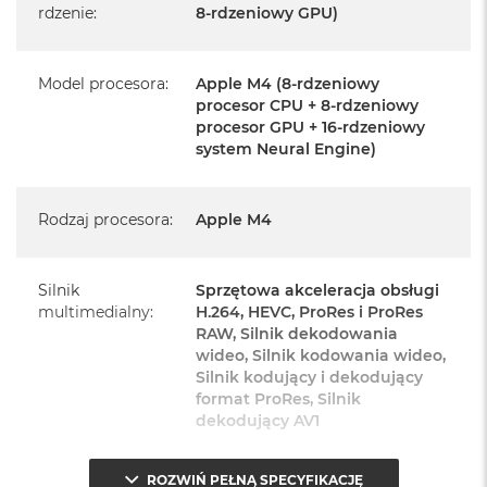
rdzenie
:
8-rdzeniowy GPU)
Magic Keyboard z Touch ID i polem numerycznym
Mysz Magic Mouse
Model procesora
:
Apple M4 (8-rdzeniowy
procesor CPU + 8-rdzeniowy
Zasilacz o mocy 143W
procesor GPU + 16-rdzeniowy
system Neural Engine)
Przewód zasilający (2 m)
Przewód USB‑C do ładowania
Rodzaj procesora
:
Apple M4
Silnik
Sprzętowa akceleracja obsługi
multimedialny
:
H.264, HEVC, ProRes i ProRes
Najważniejsze cechy:
RAW, Silnik dekodowania
wideo, Silnik kodowania wideo,
Silnik kodujący i dekodujący
PASUJE WSZĘDZIE
– Ten zaskakująco smukły, dostępny w
format ProRes, Silnik
siedmiu wspaniałych kolorach desktop all‑in‑one będzie
dekodujący AV1
ozdobą, gdziekolwiek się pojawi.
ROZWIŃ PEŁNĄ SPECYFIKACJĘ
TURBODOPALANY CZIPEM M4
– Z czipem Apple M4