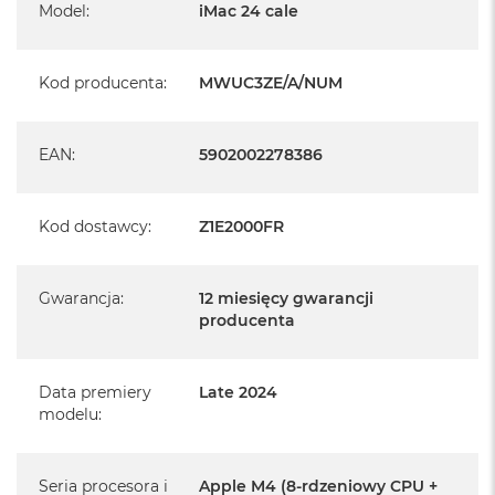
Pochodzi od polskiego, oficjalnego dystrybutora Apple.
Model
:
iMac 24 cale
Posiada pełną, 12 miesięczną gwarancję
producenta
Kod producenta
:
MWUC3ZE/A/NUM
Realizowaną w każdym autoryzowanym punkcie
serwisowym Apple na terenie całego świata.
EAN
:
5902002278386
Istnieje możliwość przedłużenia gwarancji producenta.
Szczegółowe informacje na ten temat uzyskają Państwo
kontaktując się z naszym handlowcem.
Kod dostawcy
:
Z1E2000FR
Posiada fabryczne opakowanie
Gwarancja
:
12 miesięcy gwarancji
Posiada system operacyjny macOS w języku
producenta
polskim oraz polskie menu
Język polski wybieramy przy pierwszym uruchomieniu
Data premiery
Late 2024
urządzenia.
modelu
:
Zawartość zestawu:
Seria procesora i
Apple M4 (8-rdzeniowy CPU +
24-calowy iMac