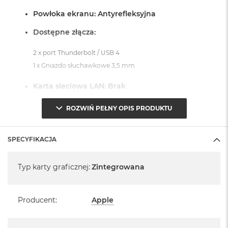
Powłoka ekranu: Antyrefleksyjna
Dostępne złącza:
2 x port Thunderbolt / USB 4
1 x Gniazdo słuchawkowe 3,5 mm
Karta sieciowa LAN: Brak
System operacyjny macOS Sequoia
ROZWIŃ PEŁNY OPIS PRODUKTU
- lub nowszy, z darmową aktualizacją.
SPECYFIKACJA
Specyfikacja
Typ karty graficznej
:
Zintegrowana
Informacje o produkcie:
Producent
:
Apple
iMac jest nowy