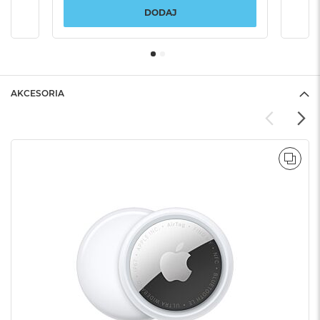
DODAJ
AKCESORIA
POR