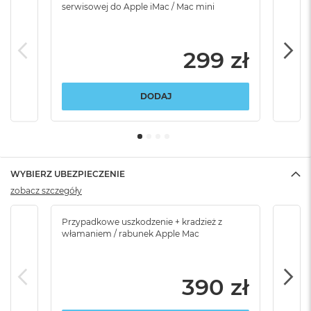
serwisowej do Apple iMac / Mac mini
serw
299 zł
DODAJ
WYBIERZ UBEZPIECZENIE
zobacz szczegóły
Przypadkowe uszkodzenie + kradzież z
Brak
włamaniem / rabunek Apple Mac
390 zł