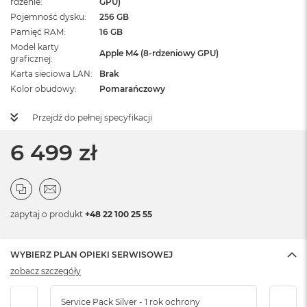
rdzenie
GPU)
Pojemność dysku
256 GB
Pamięć RAM
16 GB
Model karty
Apple M4 (8-rdzeniowy GPU)
graficznej
Karta sieciowa LAN
Brak
Kolor obudowy
Pomarańczowy
Przejdź do pełnej specyfikacji
6 499 zł
zapytaj o produkt
+48 22 100 25 55
WYBIERZ PLAN OPIEKI SERWISOWEJ
zobacz szczegóły
Service Pack Silver - 1 rok ochrony
Servi