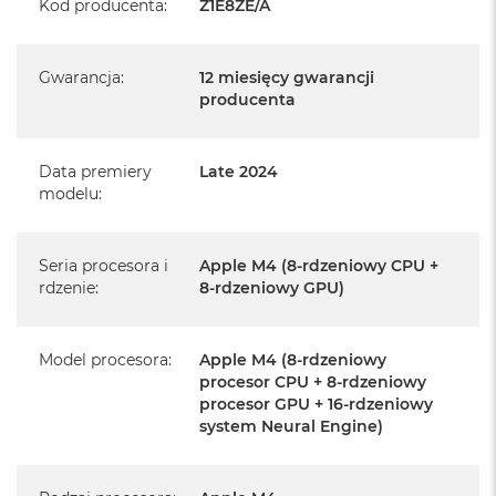
Kod producenta
:
Z1E8ZE/A
Realizowaną w każdym autoryzowanym punkcie
serwisowym Apple na terenie całego świata.
Istnieje możliwość przedłużenia gwarancji producenta.
Gwarancja
:
12 miesięcy gwarancji
Szczegółowe informacje na ten temat uzyskają Państwo
producenta
kontaktując się z naszym handlowcem.
Posiada fabryczne opakowanie
Data premiery
Late 2024
modelu
:
Posiada system operacyjny macOS w języku
polskim oraz polskie menu
Język polski wybieramy przy pierwszym uruchomieniu
Seria procesora i
Apple M4 (8-rdzeniowy CPU +
rdzenie
:
8-rdzeniowy GPU)
urządzenia.
Zawartość zestawu:
Model procesora
:
Apple M4 (8-rdzeniowy
procesor CPU + 8-rdzeniowy
24-calowy iMac
procesor GPU + 16-rdzeniowy
system Neural Engine)
Magic Keyboard
Mysz Magic Mouse