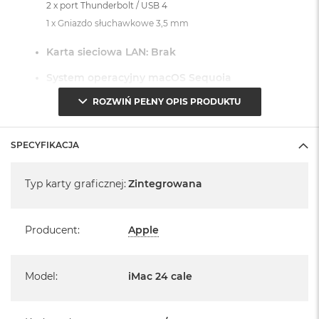
2 x port Thunderbolt / USB 4
1 x Gniazdo słuchawkowe 3,5 mm
Karta sieciowa LAN: Brak
System operacyjny macOS Sequoia
ROZWIŃ PEŁNY OPIS PRODUKTU
- lub nowszy, z darmową aktualizacją.
SPECYFIKACJA
Specyfikacja
Typ karty graficznej
:
Zintegrowana
Informacje o produkcie:
iMac jest nowy
Producent
:
Apple
Pochodzi od polskiego, oficjalnego dystrybutora Apple.
Model
:
iMac 24 cale
Posiada pełną, 12 miesięczną gwarancję
producenta