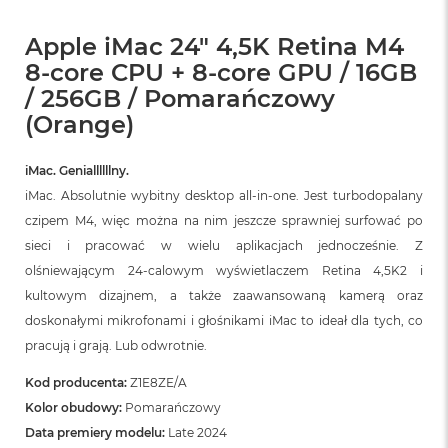
Apple iMac 24" 4,5K Retina M4
8-core CPU + 8-core GPU / 16GB
/ 256GB / Pomarańczowy
(Orange)
iMac. Geniallllllny.
iMac. Absolutnie wybitny desktop all‑in‑one. Jest turbodopalany
czipem M4, więc można na nim jeszcze sprawniej surfować po
sieci i pracować w wielu aplikacjach jednocześnie. Z
olśniewającym 24‑calowym wyświetlaczem Retina 4,5K2 i
kultowym dizajnem, a także zaawansowaną kamerą oraz
doskonałymi mikrofonami i głośnikami iMac to ideał dla tych, co
pracują i grają. Lub odwrotnie.
Kod producenta:
Z1E8ZE/A
Kolor obudowy:
Pomarańczowy
Data premiery modelu:
Late 2024