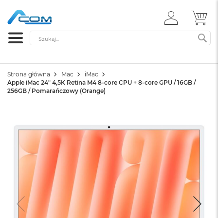
ZALOGUJ
MÓ
SIĘ
Szukaj
SZ
Strona główna
Mac
iMac
Apple iMac 24" 4,5K Retina M4 8-core CPU + 8-core GPU / 16GB /
256GB / Pomarańczowy (Orange)