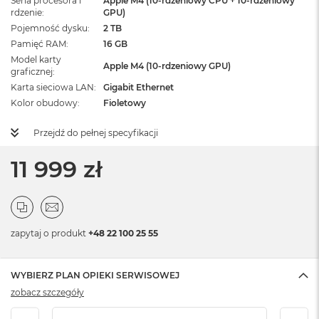
Seria procesora i
Apple M4 (10-rdzeniowy CPU + 10-rdzeniowy
rdzenie
GPU)
Pojemność dysku
2 TB
Pamięć RAM
16 GB
Model karty
Apple M4 (10-rdzeniowy GPU)
graficznej
Karta sieciowa LAN
Gigabit Ethernet
Kolor obudowy
Fioletowy
Przejdź do pełnej specyfikacji
11 999 zł
zapytaj o produkt
+48 22 100 25 55
WYBIERZ PLAN OPIEKI SERWISOWEJ
zobacz szczegóły