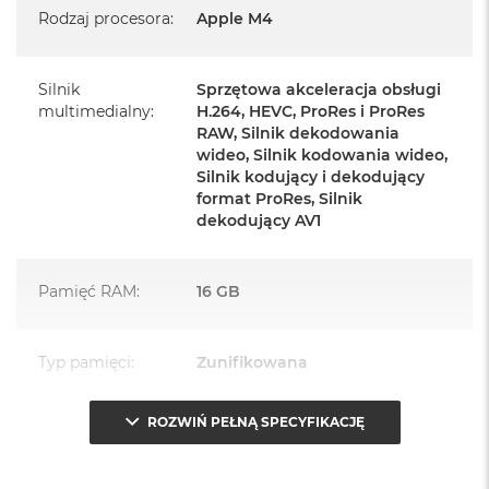
Rodzaj procesora
:
Apple M4
Zasilacz o mocy 143W
Przewód zasilający (2 m)
Silnik
Sprzętowa akceleracja obsługi
Przewód USB‑C do ładowania
multimedialny
:
H.264, HEVC, ProRes i ProRes
RAW, Silnik dekodowania
wideo, Silnik kodowania wideo,
Silnik kodujący i dekodujący
format ProRes, Silnik
dekodujący AV1
Najważniejsze cechy:
PASUJE WSZĘDZIE
– Ten zaskakująco smukły, dostępny w
Pamięć RAM
:
16 GB
siedmiu wspaniałych kolorach desktop all‑in‑one będzie
ozdobą, gdziekolwiek się pojawi.
Typ pamięci
:
Zunifikowana
TURBODOPALANY CZIPEM M4
– Z czipem Apple M4
zrobisz więcej szybciej. Bawisz się czy pracujesz, edytujesz
ROZWIŃ PEŁNĄ SPECYFIKACJĘ
Przepustowość
120 GB/s
zdjęcia, tworzysz prezentacje czy grasz – wszystko śmiga.
pamięci
:
SPEKTAKULARNY WYŚWIETLACZ
– 24‑calowy