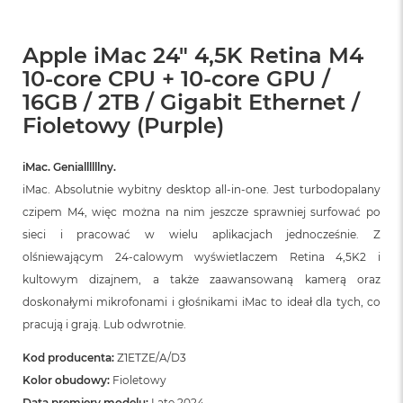
Apple iMac 24" 4,5K Retina M4
10-core CPU + 10-core GPU /
16GB / 2TB / Gigabit Ethernet /
Fioletowy (Purple)
iMac. Geniallllllny.
iMac. Absolutnie wybitny desktop all‑in‑one. Jest turbodopalany
czipem M4, więc można na nim jeszcze sprawniej surfować po
sieci i pracować w wielu aplikacjach jednocześnie. Z
olśniewającym 24‑calowym wyświetlaczem Retina 4,5K2 i
kultowym dizajnem, a także zaawansowaną kamerą oraz
doskonałymi mikrofonami i głośnikami iMac to ideał dla tych, co
pracują i grają. Lub odwrotnie.
Kod producenta:
Z1ETZE/A/D3
Kolor obudowy:
Fioletowy
Data premiery modelu:
Late 2024