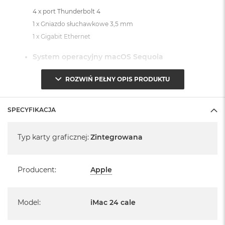
4 x port Thunderbolt 4
1 x Gniazdo słuchawkowe 3,5 mm
1 x Gigabit Ethernet
System operacyjny macOS Sequoia
- lub nowszy, z darmową aktualizacją.
ROZWIŃ PEŁNY OPIS PRODUKTU
SPECYFIKACJA
Specyfikacja
Typ karty graficznej
:
Zintegrowana
Informacje o produkcie:
iMac jest nowy
Producent
:
Apple
Pochodzi od polskiego, oficjalnego dystrybutora Apple.
Posiada pełną, 12 miesięczną gwarancję
Model
:
iMac 24 cale
producenta