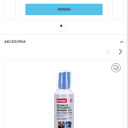
DODAJ
AKCESORIA
POR