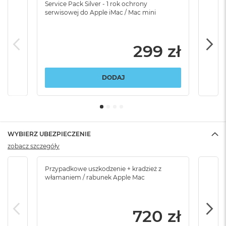
Service Pack Silver - 1 rok ochrony
Servi
serwisowej do Apple iMac / Mac mini
serw
299 zł
DODAJ
WYBIERZ UBEZPIECZENIE
zobacz szczegóły
Przypadkowe uszkodzenie + kradzież z
Brak
włamaniem / rabunek Apple Mac
720 zł