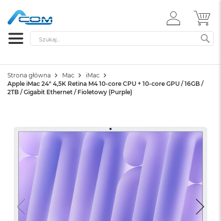
ZALOGUJ
MÓ
SIĘ
Szukaj
SZ
Strona główna
Mac
iMac
Apple iMac 24" 4,5K Retina M4 10-core CPU + 10-core GPU / 16GB /
2TB / Gigabit Ethernet / Fioletowy (Purple)