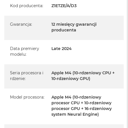
Realizowaną w każdym autoryzowanym punkcie
Kod producenta
:
Z1ETZE/A/D3
serwisowym Apple na terenie całego świata.
Istnieje możliwość przedłużenia gwarancji producenta.
Gwarancja
:
12 miesięcy gwarancji
Szczegółowe informacje na ten temat uzyskają Państwo
producenta
kontaktując się z naszym handlowcem.
Posiada fabryczne opakowanie
Data premiery
Late 2024
Posiada system operacyjny macOS w języku
modelu
:
polskim oraz polskie menu
Język polski wybieramy przy pierwszym uruchomieniu
Seria procesora i
Apple M4 (10-rdzeniowy CPU +
urządzenia.
rdzenie
:
10-rdzeniowy GPU)
Zawartość zestawu:
Model procesora
:
Apple M4 (10-rdzeniowy
24-calowy iMac
procesor CPU + 10-rdzeniowy
procesor GPU + 16-rdzeniowy
Magic Keyboard z Touch ID
system Neural Engine)
Mysz Magic Mouse