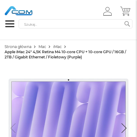
ZALOGUJ
MÓ
SIĘ
Szukaj
SZ
Strona główna
Mac
iMac
Apple iMac 24" 4,5K Retina M4 10-core CPU + 10-core GPU / 16GB /
2TB / Gigabit Ethernet / Fioletowy (Purple)