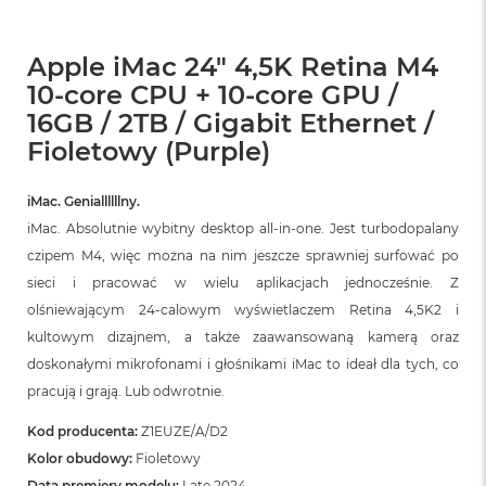
Apple iMac 24" 4,5K Retina M4
10-core CPU + 10-core GPU /
16GB / 2TB / Gigabit Ethernet /
Fioletowy (Purple)
iMac. Geniallllllny.
iMac. Absolutnie wybitny desktop all‑in‑one. Jest turbodopalany
czipem M4, więc można na nim jeszcze sprawniej surfować po
sieci i pracować w wielu aplikacjach jednocześnie. Z
olśniewającym 24‑calowym wyświetlaczem Retina 4,5K2 i
kultowym dizajnem, a także zaawansowaną kamerą oraz
doskonałymi mikrofonami i głośnikami iMac to ideał dla tych, co
pracują i grają. Lub odwrotnie.
Kod producenta:
Z1EUZE/A/D2
Kolor obudowy:
Fioletowy
Data premiery modelu:
Late 2024