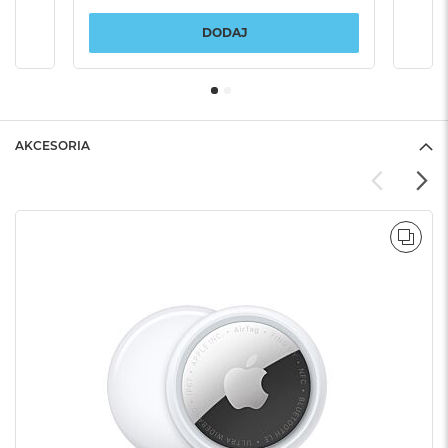
DODAJ
AKCESORIA
POR