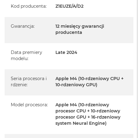
Realizowaną w każdym autoryzowanym punkcie
Kod producenta
:
Z1EUZE/A/D2
serwisowym Apple na terenie całego świata.
Istnieje możliwość przedłużenia gwarancji producenta.
Gwarancja
:
12 miesięcy gwarancji
Szczegółowe informacje na ten temat uzyskają Państwo
producenta
kontaktując się z naszym handlowcem.
Posiada fabryczne opakowanie
Data premiery
Late 2024
Posiada system operacyjny macOS w języku
modelu
:
polskim oraz polskie menu
Język polski wybieramy przy pierwszym uruchomieniu
Seria procesora i
Apple M4 (10-rdzeniowy CPU +
urządzenia.
rdzenie
:
10-rdzeniowy GPU)
Zawartość zestawu:
Model procesora
:
Apple M4 (10-rdzeniowy
24-calowy iMac
procesor CPU + 10-rdzeniowy
procesor GPU + 16-rdzeniowy
Magic Keyboard z Touch ID
system Neural Engine)
Mysz Magic Mouse