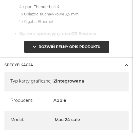
4 x port Thunderbolt 4
1 x Gniazdo słuchawkowe 3,5 mm
1 x Gigabit Ethernet
System operacyjny macOS Sequoia
- lub nowszy, z darmową aktualizacją.
ROZWIŃ PEŁNY OPIS PRODUKTU
SPECYFIKACJA
Specyfikacja
Typ karty graficznej
:
Zintegrowana
Informacje o produkcie:
iMac jest nowy
Producent
:
Apple
Pochodzi od polskiego, oficjalnego dystrybutora Apple.
Posiada pełną, 12 miesięczną gwarancję
Model
:
iMac 24 cale
producenta