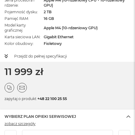
Seria procesora i
Apple M4 (10-rdzeniowy CPU + 10-rdzeniowy
rdzenie
GPU)
Pojemność dysku
2 TB
Pamięć RAM
16 GB
Model karty
Apple M4 (10-rdzeniowy GPU)
graficznej
Karta sieciowa LAN
Gigabit Ethernet
Kolor obudowy
Fioletowy
Przejdź do pełnej specyfikacji
11 999 zł
zapytaj o produkt
+48 22 100 25 55
WYBIERZ PLAN OPIEKI SERWISOWEJ
zobacz szczegóły