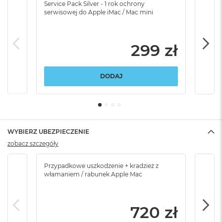
Service Pack Silver - 1 rok ochrony
Servi
serwisowej do Apple iMac / Mac mini
serw
299 zł
DODAJ
WYBIERZ UBEZPIECZENIE
zobacz szczegóły
Przypadkowe uszkodzenie + kradzież z
Brak
włamaniem / rabunek Apple Mac
720 zł