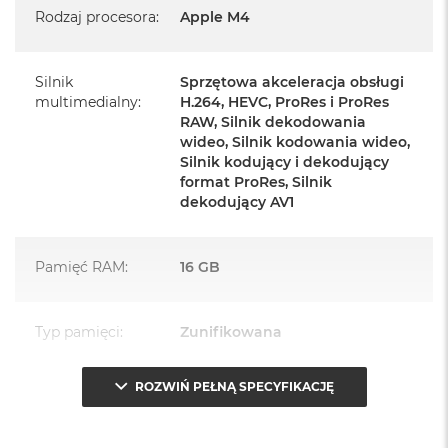
Rodzaj procesora
:
Apple M4
Zasilacz o mocy 143W
Przewód zasilający (2 m)
Silnik
Sprzętowa akceleracja obsługi
Przewód USB‑C do ładowania
multimedialny
:
H.264, HEVC, ProRes i ProRes
RAW, Silnik dekodowania
wideo, Silnik kodowania wideo,
Silnik kodujący i dekodujący
format ProRes, Silnik
dekodujący AV1
Najważniejsze cechy:
PASUJE WSZĘDZIE
– Ten zaskakująco smukły, dostępny w
Pamięć RAM
:
16 GB
siedmiu wspaniałych kolorach desktop all‑in‑one będzie
ozdobą, gdziekolwiek się pojawi.
Typ pamięci
:
Zunifikowana
TURBODOPALANY CZIPEM M4
– Z czipem Apple M4
zrobisz więcej szybciej. Bawisz się czy pracujesz, edytujesz
ROZWIŃ PEŁNĄ SPECYFIKACJĘ
Przepustowość
120 GB/s
zdjęcia, tworzysz prezentacje czy grasz – wszystko śmiga.
pamięci
:
SPEKTAKULARNY WYŚWIETLACZ
– 24‑calowy