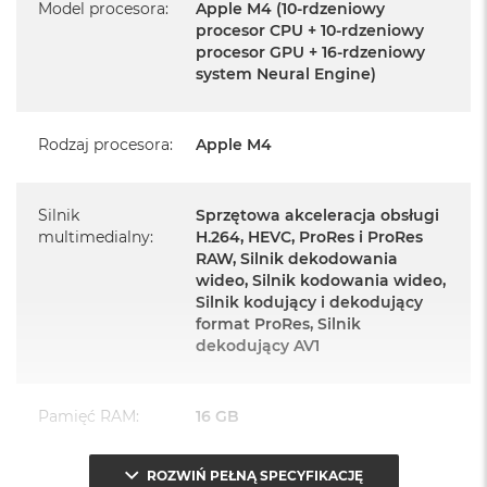
Model procesora
:
Apple M4 (10-rdzeniowy
24-calowy iMac
procesor CPU + 10-rdzeniowy
Magic Keyboard z Touch ID i polem numerycznym
procesor GPU + 16-rdzeniowy
system Neural Engine)
Mysz Magic Mouse
Zasilacz o mocy 143W
Rodzaj procesora
:
Apple M4
Przewód zasilający (2 m)
Przewód USB‑C do ładowania
Silnik
Sprzętowa akceleracja obsługi
multimedialny
:
H.264, HEVC, ProRes i ProRes
RAW, Silnik dekodowania
wideo, Silnik kodowania wideo,
Silnik kodujący i dekodujący
format ProRes, Silnik
Najważniejsze cechy:
dekodujący AV1
PASUJE WSZĘDZIE
– Ten zaskakująco smukły, dostępny w
Pamięć RAM
:
16 GB
siedmiu wspaniałych kolorach desktop all‑in‑one będzie
ozdobą, gdziekolwiek się pojawi.
ROZWIŃ PEŁNĄ SPECYFIKACJĘ
Typ pamięci
:
Zunifikowana