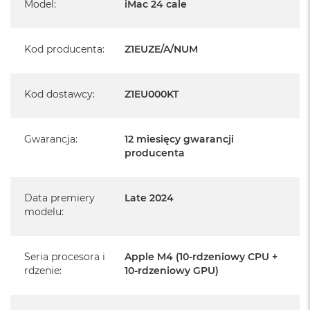
Model
:
iMac 24 cale
Pochodzi od polskiego, oficjalnego dystrybutora Apple.
Posiada pełną, 12 miesięczną gwarancję
Kod producenta
:
Z1EUZE/A/NUM
producenta
Realizowaną w każdym autoryzowanym punkcie
Kod dostawcy
:
Z1EU000KT
serwisowym Apple na terenie całego świata.
Istnieje możliwość przedłużenia gwarancji producenta.
Szczegółowe informacje na ten temat uzyskają Państwo
Gwarancja
:
12 miesięcy gwarancji
kontaktując się z naszym handlowcem.
producenta
Posiada fabryczne opakowanie
Data premiery
Late 2024
Posiada system operacyjny macOS w języku
polskim oraz polskie menu
modelu
:
Język polski wybieramy przy pierwszym uruchomieniu
Seria procesora i
urządzenia.
Apple M4 (10-rdzeniowy CPU +
rdzenie
:
10-rdzeniowy GPU)
Zawartość zestawu: