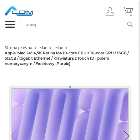
ZALOGUJ
MÓ
SIĘ
Szukaj
SZ
Strona główna
Mac
iMac
Apple iMac 24" 4,5K Retina M4 10-core CPU + 10-core GPU / 16GB /
512GB / Gigabit Ethernet / Klawiatura z Touch ID i polem
numerycznym / Fioletowy (Purple)