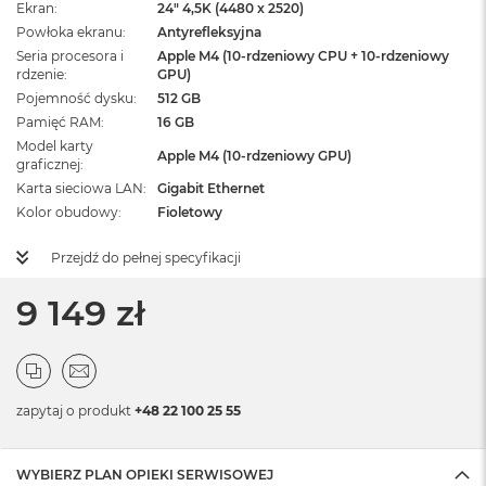
Ekran
24" 4,5K (4480 x 2520)
Powłoka ekranu
Antyrefleksyjna
Seria procesora i
Apple M4 (10-rdzeniowy CPU + 10-rdzeniowy
rdzenie
GPU)
Pojemność dysku
512 GB
Pamięć RAM
16 GB
Model karty
Apple M4 (10-rdzeniowy GPU)
graficznej
Karta sieciowa LAN
Gigabit Ethernet
Kolor obudowy
Fioletowy
Przejdź do pełnej specyfikacji
9 149 zł
zapytaj o produkt
+48 22 100 25 55
WYBIERZ PLAN OPIEKI SERWISOWEJ