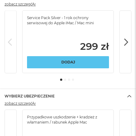
zobacz szczegóły
Service Pack Silver - 1 rok ochrony
Servi
serwisowej do Apple iMac / Mac mini
serw
299 zł
DODAJ
WYBIERZ UBEZPIECZENIE
zobacz szczegóły
Przypadkowe uszkodzenie + kradzież z
Brak
włamaniem / rabunek Apple Mac