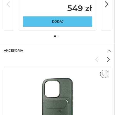
549 zł
DODAJ
AKCESORIA
POR