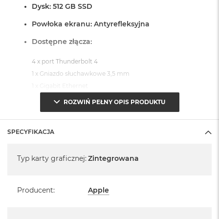
Dysk: 512 GB SSD
Powłoka ekranu: Antyrefleksyjna
Dostępne złącza:
4 x port Thunderbolt 4
1 x Gniazdo słuchawkowe 3,5 mm
1 x Gigabit Ethernet
ROZWIŃ PEŁNY OPIS PRODUKTU
System operacyjny macOS Sequoia
- lub nowszy, z darmową aktualizacją.
SPECYFIKACJA
Specyfikacja
Typ karty graficznej
:
Zintegrowana
Informacje o produkcie:
Producent
:
Apple
iMac jest nowy