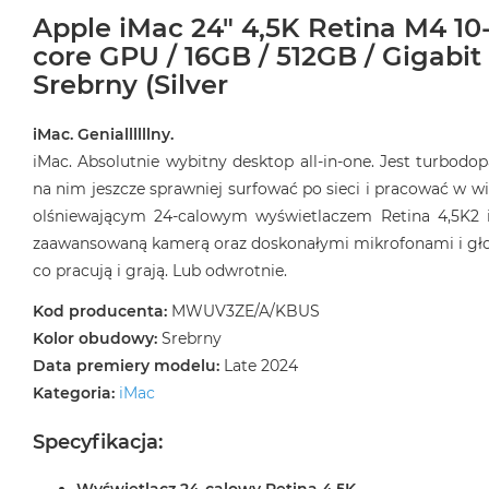
Apple iMac 24" 4,5K Retina M4 10
core GPU / 16GB / 512GB / Gigabit
Srebrny (Silver
iMac. Geniallllllny.
iMac. Absolutnie wybitny desktop all‑in‑one. Jest turbod
na nim jeszcze sprawniej surfować po sieci i pracować w wi
olśniewającym 24‑calowym wyświetlaczem Retina 4,5K2 
zaawansowaną kamerą oraz doskonałymi mikrofonami i głośn
co pracują i grają. Lub odwrotnie.
Kod producenta:
MWUV3ZE/A/KBUS
Kolor obudowy:
Srebrny
Data premiery modelu:
Late 2024
Kategoria:
iMac
Specyfikacja: