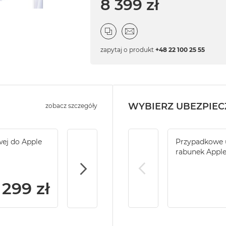
8 399 zł
zapytaj o produkt
+48 22 100 25 55
WYBIERZ UBEZPIEC
zobacz szczegóły
wej do Apple
Service Pack Gold - 2 lata ochrony serwi
Przypadkowe u
iMac / Mac mini
rabunek Appl
299 zł