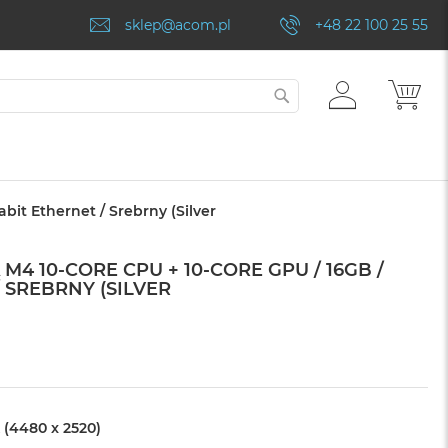
sklep@acom.pl
+48 22 100 25 55
ZALOGUJ
MÓJ
SZUKAJ
SIĘ
bit Ethernet / Srebrny (Silver
 M4 10-CORE CPU + 10-CORE GPU / 16GB /
/ SREBRNY (SILVER
 (4480 x 2520)