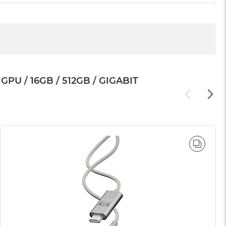
U / 16GB / 512GB / GIGABIT
WNAJ
PORÓ