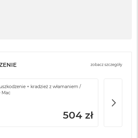
ZENIE
zobacz szczegóły
sowej do Apple
szkodzenie + kradzież z włamaniem /
Service Pack Platinum - 3 lata ochrony
Brak ubezpi
e Mac
Apple iMac / Mac mini
799 zł
504 zł