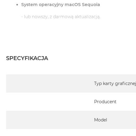
System operacyjny macOS Sequoia
- lub nowszy, z darmową aktualizacją.
Informacje o produkcie:
iMac jest nowy
SPECYFIKACJA
Pochodzi od polskiego, oficjalnego dystrybutora Appl
Specyfikacja
Posiada pełną, 12 miesięczną gwarancję producent
Typ karty graficzne
Realizowaną w każdym autoryzowanym punkcie s
Producent
całego świata.
Istnieje możliwość przedłużenia gwarancji producen
ten temat uzyskają Państwo kontaktując się z naszy
Model
Posiada fabryczne opakowanie