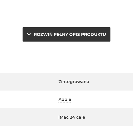
ROZWIŃ PEŁNY OPIS PRODUKTU
e.
a
j
Zintegrowana
erwisowym Apple na terenie
Apple
ta. Szczegółowe informacje na
m handlowcem.
iMac 24 cale