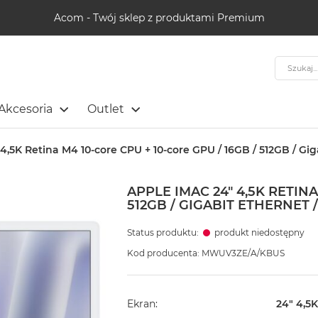
Acom - Twój sklep z produktami Premium
Szukaj
Akcesoria
Outlet
4,5K Retina M4 10-core CPU + 10-core GPU / 16GB / 512GB / Giga
APPLE IMAC 24" 4,5K RETINA
512GB / GIGABIT ETHERNET 
Status produktu:
produkt niedostępny
Kod producenta: MWUV3ZE/A/KBUS
Ekran
24" 4,5K