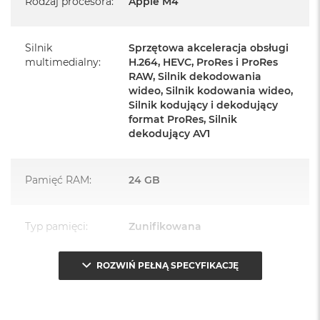
Rodzaj procesora
:
Apple M4
Zasilacz o mocy 143W
Przewód zasilający (2 m)
Silnik
Sprzętowa akceleracja obsługi
Przewód USB‑C do ładowania
multimedialny
:
H.264, HEVC, ProRes i ProRes
RAW, Silnik dekodowania
wideo, Silnik kodowania wideo,
Silnik kodujący i dekodujący
format ProRes, Silnik
dekodujący AV1
Najważniejsze cechy:
PASUJE WSZĘDZIE
– Ten zaskakująco smukły, dostępny w
Pamięć RAM
:
24 GB
siedmiu wspaniałych kolorach desktop all‑in‑one będzie
ozdobą, gdziekolwiek się pojawi.
Typ pamięci
:
Zunifikowana
TURBODOPALANY CZIPEM M4
– Z czipem Apple M4
zrobisz więcej szybciej. Bawisz się czy pracujesz, edytujesz
ROZWIŃ PEŁNĄ SPECYFIKACJĘ
Przepustowość
120 GB/s
zdjęcia, tworzysz prezentacje czy grasz – wszystko śmiga.
pamięci
:
SPEKTAKULARNY WYŚWIETLACZ
– 24‑calowy
1