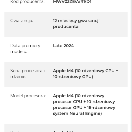
Kod producenta
:
MWV03ZE/A/R1/D1
serwisowym Apple na terenie całego świata.
Istnieje możliwość przedłużenia gwarancji producenta.
Gwarancja
:
12 miesięcy gwarancji
Szczegółowe informacje na ten temat uzyskają Państwo
producenta
kontaktując się z naszym handlowcem.
Posiada fabryczne opakowanie
Data premiery
Late 2024
Posiada system operacyjny macOS w języku
modelu
:
polskim oraz polskie menu
Język polski wybieramy przy pierwszym uruchomieniu
Seria procesora i
Apple M4 (10-rdzeniowy CPU +
urządzenia.
rdzenie
:
10-rdzeniowy GPU)
Zawartość zestawu:
Model procesora
:
Apple M4 (10-rdzeniowy
24-calowy iMac
procesor CPU + 10-rdzeniowy
procesor GPU + 16-rdzeniowy
Magic Keyboard z Touch ID
system Neural Engine)
Mysz Magic Mouse