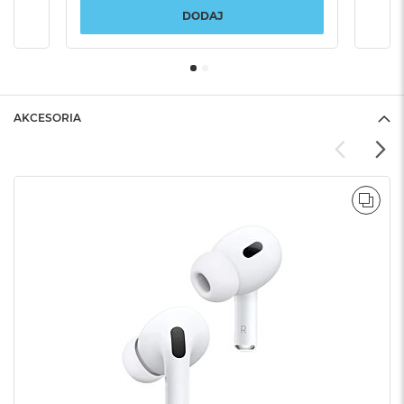
DODAJ
AKCESORIA
POR