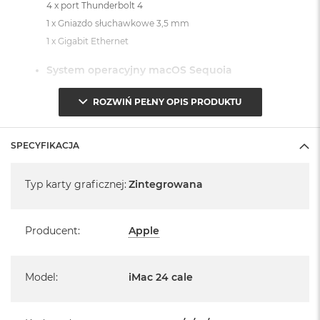
4 x port Thunderbolt 4
1 x Gniazdo słuchawkowe 3,5 mm
1 x Gigabit Ethernet
System operacyjny macOS Sequoia
- lub nowszy, z darmową aktualizacją.
ROZWIŃ PEŁNY OPIS PRODUKTU
SPECYFIKACJA
Specyfikacja
Typ karty graficznej
:
Zintegrowana
Informacje o produkcie:
iMac jest nowy
Producent
:
Apple
Pochodzi od polskiego, oficjalnego dystrybutora Apple.
Posiada pełną, 12 miesięczną gwarancję
Model
:
iMac 24 cale
producenta
Realizowaną w każdym autoryzowanym punkcie