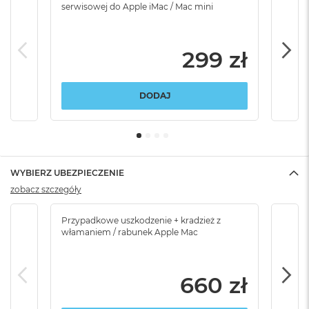
serwisowej do Apple iMac / Mac mini
serw
299 zł
DODAJ
WYBIERZ UBEZPIECZENIE
zobacz szczegóły
Przypadkowe uszkodzenie + kradzież z
Brak
włamaniem / rabunek Apple Mac
660 zł