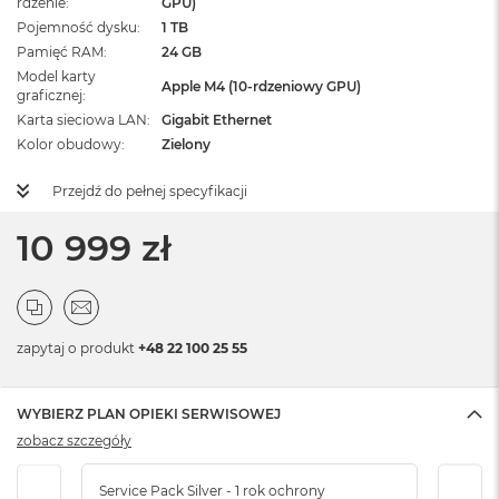
rdzenie
GPU)
Pojemność dysku
1 TB
Pamięć RAM
24 GB
Model karty
Apple M4 (10-rdzeniowy GPU)
graficznej
Karta sieciowa LAN
Gigabit Ethernet
Kolor obudowy
Zielony
Przejdź do pełnej specyfikacji
10 999 zł
zapytaj o produkt
+48 22 100 25 55
WYBIERZ PLAN OPIEKI SERWISOWEJ
zobacz szczegóły
Service Pack Silver - 1 rok ochrony
Servi