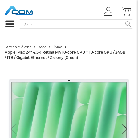
ZALOGUJ
MÓ
SIĘ
Szukaj
SZ
Strona główna
Mac
iMac
Apple iMac 24" 4,5K Retina M4 10-core CPU + 10-core GPU / 24GB
/ 1TB / Gigabit Ethernet / Zielony (Green)