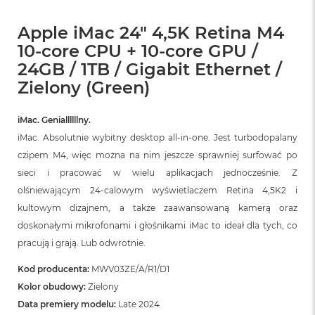
Apple iMac 24" 4,5K Retina M4
10-core CPU + 10-core GPU /
24GB / 1TB / Gigabit Ethernet /
Zielony (Green)
iMac. Geniallllllny.
iMac. Absolutnie wybitny desktop all‑in‑one. Jest turbodopalany
czipem M4, więc można na nim jeszcze sprawniej surfować po
sieci i pracować w wielu aplikacjach jednocześnie. Z
olśniewającym 24‑calowym wyświetlaczem Retina 4,5K2 i
kultowym dizajnem, a także zaawansowaną kamerą oraz
doskonałymi mikrofonami i głośnikami iMac to ideał dla tych, co
pracują i grają. Lub odwrotnie.
Kod producenta:
MWV03ZE/A/R1/D1
Kolor obudowy:
Zielony
Data premiery modelu:
Late 2024