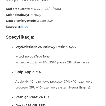
pracują i grają. Lub odwrotnie.
Kod producenta:
MWV43ZE/A/R1/NUM
Kolor obudowy:
Różowy
Data premiery modelu:
Late 2024
Kategoria:
iMac
Specyfikacja:
Wyświetlacz 24-calowy Retina 4,5K
w technologii True Tone
w rozdzielczości 4480 x 2520 pikseli, 218 pikseli na cal
Chip Apple M4
Apple M4 (10-rdzeniowy procesor CPU + 10-rdzeniowy
procesor GPU + 16-rdzeniowy system Neural Engine)
Pamięć RAM: 24 GB
Dysk: 256 GB SSD