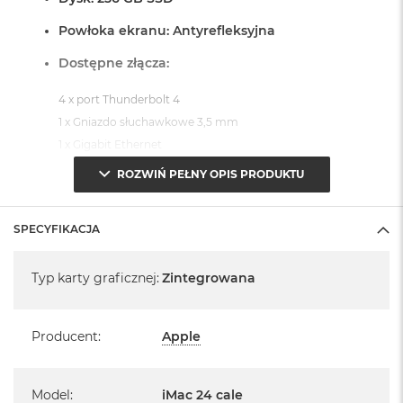
Powłoka ekranu: Antyrefleksyjna
Dostępne złącza:
4 x port Thunderbolt 4
1 x Gniazdo słuchawkowe 3,5 mm
1 x Gigabit Ethernet
ROZWIŃ PEŁNY OPIS PRODUKTU
System operacyjny macOS Sequoia
- lub nowszy, z darmową aktualizacją.
SPECYFIKACJA
Specyfikacja
Typ karty graficznej
:
Zintegrowana
Informacje o produkcie:
Producent
:
Apple
iMac jest nowy
Model
:
iMac 24 cale