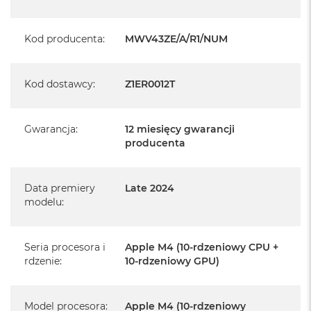
Pochodzi od polskiego, oficjalnego dystrybutora Apple.
Posiada pełną, 12 miesięczną gwarancję
Kod producenta
:
MWV43ZE/A/R1/NUM
producenta
Realizowaną w każdym autoryzowanym punkcie
Kod dostawcy
:
Z1ER0012T
serwisowym Apple na terenie całego świata.
Istnieje możliwość przedłużenia gwarancji producenta.
Szczegółowe informacje na ten temat uzyskają Państwo
Gwarancja
:
12 miesięcy gwarancji
kontaktując się z naszym handlowcem.
producenta
Posiada fabryczne opakowanie
Data premiery
Late 2024
Posiada system operacyjny macOS w języku
polskim oraz polskie menu
modelu
:
Język polski wybieramy przy pierwszym uruchomieniu
Seria procesora i
urządzenia.
Apple M4 (10-rdzeniowy CPU +
rdzenie
:
10-rdzeniowy GPU)
Zawartość zestawu:
Model procesora
:
Apple M4 (10-rdzeniowy
24-calowy iMac