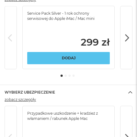
Service Pack Silver - 1 rok ochrony
Servi
serwisowej do Apple iMac / Mac mini
serw
299 zł
DODAJ
WYBIERZ UBEZPIECZENIE
zobacz szczegóły
Przypadkowe uszkodzenie + kradzież z
Brak
włamaniem / rabunek Apple Mac