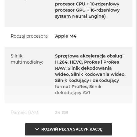
procesor CPU + 10-rdzeniowy
Magic Keyboard z Touch ID i polem numerycznym
procesor GPU + 16-rdzeniowy
system Neural Engine)
Mysz Magic Mouse
Zasilacz o mocy 143W
Rodzaj procesora
:
Apple M4
Przewód zasilający (2 m)
Przewód USB‑C do ładowania
Silnik
Sprzętowa akceleracja obsługi
multimedialny
:
H.264, HEVC, ProRes i ProRes
RAW, Silnik dekodowania
wideo, Silnik kodowania wideo,
Silnik kodujący i dekodujący
format ProRes, Silnik
Najważniejsze cechy:
dekodujący AV1
PASUJE WSZĘDZIE
– Ten zaskakująco smukły, dostępny w
Pamięć RAM
:
24 GB
siedmiu wspaniałych kolorach desktop all‑in‑one będzie
ozdobą, gdziekolwiek się pojawi.
ROZWIŃ PEŁNĄ SPECYFIKACJĘ
Typ pamięci
:
Zunifikowana
TURBODOPALANY CZIPEM M4
– Z czipem Apple M4