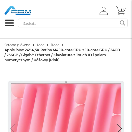
ZALOGUJ
MÓ
SIĘ
Szukaj
SZ
Strona główna
Mac
iMac
Apple iMac 24" 4,5K Retina M4 10-core CPU + 10-core GPU / 24GB
/ 256GB / Gigabit Ethernet / Klawiatura z Touch ID i polem
numerycznym / Różowy (Pink)