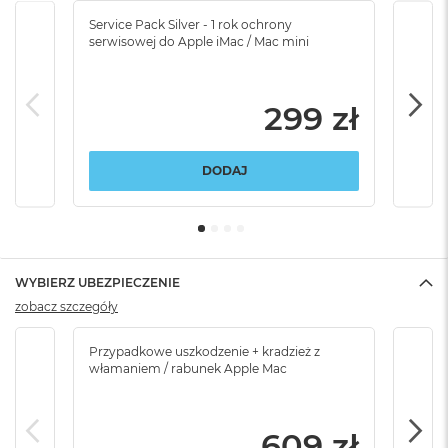
Service Pack Silver - 1 rok ochrony
Servi
serwisowej do Apple iMac / Mac mini
serw
299 zł
DODAJ
WYBIERZ UBEZPIECZENIE
zobacz szczegóły
Przypadkowe uszkodzenie + kradzież z
Brak
włamaniem / rabunek Apple Mac
609 zł