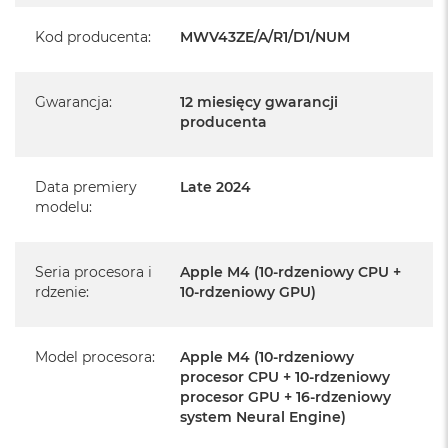
producenta
Kod producenta
:
MWV43ZE/A/R1/D1/NUM
Realizowaną w każdym autoryzowanym punkcie
serwisowym Apple na terenie całego świata.
Gwarancja
:
12 miesięcy gwarancji
Istnieje możliwość przedłużenia gwarancji producenta.
producenta
Szczegółowe informacje na ten temat uzyskają Państwo
kontaktując się z naszym handlowcem.
Data premiery
Late 2024
Posiada fabryczne opakowanie
modelu
:
Posiada system operacyjny macOS w języku
polskim oraz polskie menu
Seria procesora i
Apple M4 (10-rdzeniowy CPU +
Język polski wybieramy przy pierwszym uruchomieniu
rdzenie
:
10-rdzeniowy GPU)
urządzenia.
Zawartość zestawu:
Model procesora
:
Apple M4 (10-rdzeniowy
procesor CPU + 10-rdzeniowy
procesor GPU + 16-rdzeniowy
24-calowy iMac
system Neural Engine)
Magic Keyboard z Touch ID i polem numerycznym