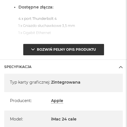
Dostępne złącza:
4 x port Thunderbolt 4
1 x Gniazdo słuchawkowe 3,5 mm
1 x Gigabit Ethernet
System operacyjny macOS Sequoia
ROZWIŃ PEŁNY OPIS PRODUKTU
- lub nowszy, z darmową aktualizacją.
SPECYFIKACJA
Specyfikacja
Typ karty graficznej
:
Zintegrowana
Informacje o produkcie:
Producent
:
Apple
iMac jest nowy
Pochodzi od polskiego, oficjalnego dystrybutora Apple.
Model
:
iMac 24 cale
Posiada pełną, 12 miesięczną gwarancję