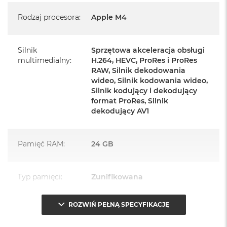
Mysz Magic Mouse
Rodzaj procesora
:
Apple M4
Zasilacz o mocy 143W
Przewód zasilający (2 m)
Silnik
Sprzętowa akceleracja obsługi
multimedialny
:
H.264, HEVC, ProRes i ProRes
Przewód USB‑C do ładowania
RAW, Silnik dekodowania
wideo, Silnik kodowania wideo,
Silnik kodujący i dekodujący
format ProRes, Silnik
dekodujący AV1
Najważniejsze cechy:
Pamięć RAM
:
24 GB
PASUJE WSZĘDZIE
– Ten zaskakująco smukły, dostępny w
siedmiu wspaniałych kolorach desktop all‑in‑one będzie
Typ pamięci
:
Zunifikowana
ozdobą, gdziekolwiek się pojawi.
TURBODOPALANY CZIPEM M4
– Z czipem Apple M4
ROZWIŃ PEŁNĄ SPECYFIKACJĘ
Przepustowość
120 GB/s
zrobisz więcej szybciej. Bawisz się czy pracujesz, edytujesz
pamięci
:
zdjęcia, tworzysz prezentacje czy grasz – wszystko śmiga.