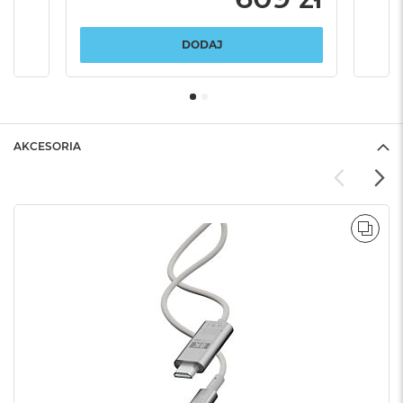
DODAJ
AKCESORIA
POR