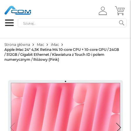
ZALOGUJ
MÓ
SIĘ
Szukaj
SZ
Strona główna
Mac
iMac
Apple iMac 24" 4,5K Retina M4 10-core CPU + 10-core GPU / 24GB
/ 512GB / Gigabit Ethernet / Klawiatura z Touch ID i polem
numerycznym / Różowy (Pink)