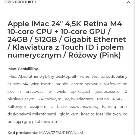
OPIS PRODUKTU
Apple iMac 24" 4,5K Retina M4
10-core CPU + 10-core GPU /
24GB / 512GB / Gigabit Ethernet
/ Klawiatura z Touch ID i polem
numerycznym / Różowy (Pink)
iMac. Geniallllllny.
iMac. Absolutnie wybitny desktop all‑in‑one. Jest turbodopalany
czipem M4, więc można na nim jeszcze sprawniej surfować po
sieci i pracować w wielu aplikacjach jednocześnie. Z
olśniewającym 24‑calowym wyświetlaczem Retina 4,5K2 i
kultowym dizajnem, a także zaawansowaną kamerą oraz
doskonałymi mikrofonami i głośnikami iMac to ideał dla tych, co
pracują i grają. Lub odwrotnie.
Kod producenta:
MWV43ZE/A/R1/D1/NUM