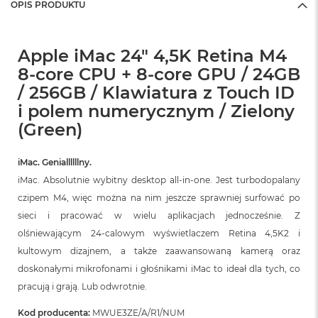
OPIS PRODUKTU
Apple iMac 24" 4,5K Retina M4
8-core CPU + 8-core GPU / 24GB
/ 256GB / Klawiatura z Touch ID
i polem numerycznym / Zielony
(Green)
iMac. Geniallllllny.
iMac. Absolutnie wybitny desktop all‑in‑one. Jest turbodopalany
czipem M4, więc można na nim jeszcze sprawniej surfować po
sieci i pracować w wielu aplikacjach jednocześnie. Z
olśniewającym 24‑calowym wyświetlaczem Retina 4,5K2 i
kultowym dizajnem, a także zaawansowaną kamerą oraz
doskonałymi mikrofonami i głośnikami iMac to ideał dla tych, co
pracują i grają. Lub odwrotnie.
Kod producenta:
MWUE3ZE/A/R1/NUM