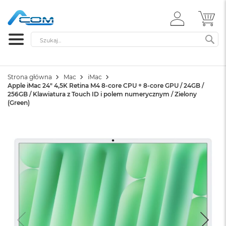
ZALOGUJ
MÓ
SIĘ
Szukaj
SZ
Strona główna
Mac
iMac
Apple iMac 24" 4,5K Retina M4 8-core CPU + 8-core GPU / 24GB /
256GB / Klawiatura z Touch ID i polem numerycznym / Zielony
(Green)