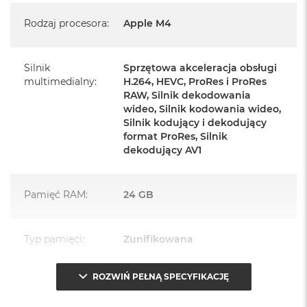
Rodzaj procesora
:
Apple M4
Mysz Magic Mouse
Zasilacz o mocy 143W
Silnik
Sprzętowa akceleracja obsługi
Przewód zasilający (2 m)
multimedialny
:
H.264, HEVC, ProRes i ProRes
RAW, Silnik dekodowania
Przewód USB‑C do ładowania
wideo, Silnik kodowania wideo,
Silnik kodujący i dekodujący
format ProRes, Silnik
dekodujący AV1
Najważniejsze cechy:
Pamięć RAM
:
24 GB
PASUJE WSZĘDZIE
– Ten zaskakująco smukły, dostępny w
siedmiu wspaniałych kolorach desktop all‑in‑one będzie
Typ pamięci
:
Zunifikowana
ozdobą, gdziekolwiek się pojawi.
ROZWIŃ PEŁNĄ SPECYFIKACJĘ
TURBODOPALANY CZIPEM M4
– Z czipem Apple M4
Przepustowość
120 GB/s
zrobisz więcej szybciej. Bawisz się czy pracujesz, edytujesz
pamięci
: