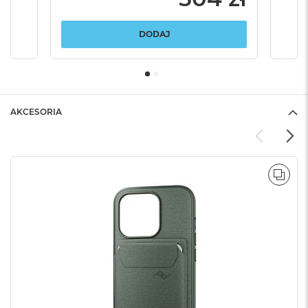
DODAJ
AKCESORIA
POR