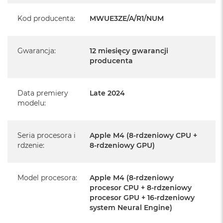
Posiada pełną, 12 miesięczną gwarancję
producenta
Kod producenta
:
MWUE3ZE/A/R1/NUM
Realizowaną w każdym autoryzowanym punkcie
serwisowym Apple na terenie całego świata.
Gwarancja
:
12 miesięcy gwarancji
Istnieje możliwość przedłużenia gwarancji producenta.
producenta
Szczegółowe informacje na ten temat uzyskają Państwo
kontaktując się z naszym handlowcem.
Data premiery
Late 2024
Posiada fabryczne opakowanie
modelu
:
Posiada system operacyjny macOS w języku
polskim oraz polskie menu
Seria procesora i
Apple M4 (8-rdzeniowy CPU +
rdzenie
:
8-rdzeniowy GPU)
Język polski wybieramy przy pierwszym uruchomieniu
urządzenia.
Model procesora
:
Apple M4 (8-rdzeniowy
Zawartość zestawu:
procesor CPU + 8-rdzeniowy
procesor GPU + 16-rdzeniowy
24-calowy iMac
system Neural Engine)
Magic Keyboard z Touch ID i polem numerycznym