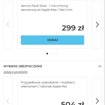
Service Pack Silver - 1 rok ochrony
Servi
serwisowej do Apple iMac / Mac mini
serw
299 zł
DODAJ
WYBIERZ UBEZPIECZENIE
zobacz szczegóły
Przypadkowe uszkodzenie + kradzież z
Brak
włamaniem / rabunek Apple Mac
504 zł