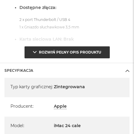
Dostępne złącza:
2 x port Thunderbolt / USB 4
1 x Gniazdo słuchawkowe 3,5 mm
Karta sieciowa LAN: Brak
System operacyjny macOS Sequoia
ROZWIŃ PEŁNY OPIS PRODUKTU
- lub nowszy, z darmową aktualizacją.
SPECYFIKACJA
Specyfikacja
Typ karty graficznej
:
Zintegrowana
Informacje o produkcie:
Producent
:
Apple
iMac jest nowy
Pochodzi od polskiego, oficjalnego dystrybutora Apple.
Model
:
iMac 24 cale