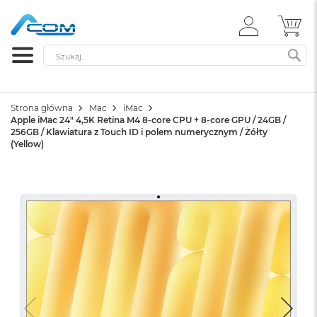
ZALOGUJ
MÓ
SIĘ
Szukaj
SZ
Strona główna
Mac
iMac
Apple iMac 24" 4,5K Retina M4 8-core CPU + 8-core GPU / 24GB /
256GB / Klawiatura z Touch ID i polem numerycznym / Żółty
(Yellow)