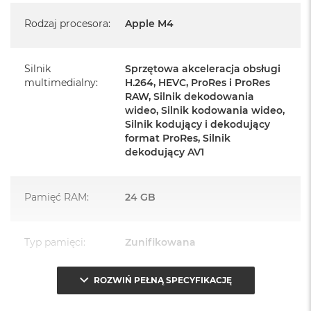
Rodzaj procesora
:
Apple M4
Mysz Magic Mouse
Zasilacz o mocy 143W
Silnik
Sprzętowa akceleracja obsługi
Przewód zasilający (2 m)
multimedialny
:
H.264, HEVC, ProRes i ProRes
RAW, Silnik dekodowania
Przewód USB‑C do ładowania
wideo, Silnik kodowania wideo,
Silnik kodujący i dekodujący
format ProRes, Silnik
dekodujący AV1
Najważniejsze cechy:
Pamięć RAM
:
24 GB
PASUJE WSZĘDZIE
– Ten zaskakująco smukły, dostępny w
siedmiu wspaniałych kolorach desktop all‑in‑one będzie
Typ pamięci
:
Zunifikowana
ozdobą, gdziekolwiek się pojawi.
ROZWIŃ PEŁNĄ SPECYFIKACJĘ
TURBODOPALANY CZIPEM M4
– Z czipem Apple M4
Przepustowość
120 GB/s
zrobisz więcej szybciej. Bawisz się czy pracujesz, edytujesz
pamięci
: