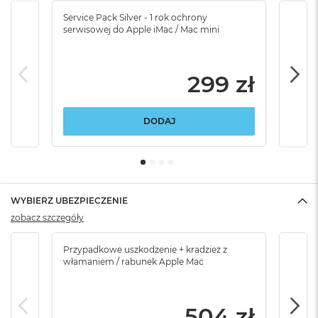
Service Pack Silver - 1 rok ochrony
Servi
serwisowej do Apple iMac / Mac mini
serw
299 zł
DODAJ
WYBIERZ UBEZPIECZENIE
zobacz szczegóły
Przypadkowe uszkodzenie + kradzież z
Brak
włamaniem / rabunek Apple Mac
504 zł