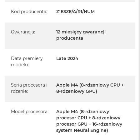
Posiada pełną, 12 miesięczną gwarancję
producenta
Kod producenta
:
Z1E3ZE/A/R1/NUM
Realizowaną w każdym autoryzowanym punkcie
serwisowym Apple na terenie całego świata.
Gwarancja
:
12 miesięcy gwarancji
Istnieje możliwość przedłużenia gwarancji producenta.
producenta
Szczegółowe informacje na ten temat uzyskają Państwo
kontaktując się z naszym handlowcem.
Data premiery
Late 2024
Posiada fabryczne opakowanie
modelu
:
Posiada system operacyjny macOS w języku
polskim oraz polskie menu
Seria procesora i
Apple M4 (8-rdzeniowy CPU +
rdzenie
:
8-rdzeniowy GPU)
Język polski wybieramy przy pierwszym uruchomieniu
urządzenia.
Model procesora
:
Apple M4 (8-rdzeniowy
Zawartość zestawu:
procesor CPU + 8-rdzeniowy
procesor GPU + 16-rdzeniowy
24-calowy iMac
system Neural Engine)
Magic Keyboard z Touch ID i polem numerycznym