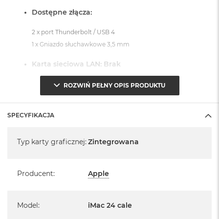
Dostępne złącza:
2 x port Thunderbolt / USB 4
1 x Gniazdo słuchawkowe 3,5 mm
Karta sieciowa LAN: Brak
System operacyjny macOS Sequoia
ROZWIŃ PEŁNY OPIS PRODUKTU
- lub nowszy, z darmową aktualizacją.
SPECYFIKACJA
Specyfikacja
Typ karty graficznej
:
Zintegrowana
Informacje o produkcie:
Producent
:
Apple
iMac jest nowy
Pochodzi od polskiego, oficjalnego dystrybutora Apple.
Model
:
iMac 24 cale