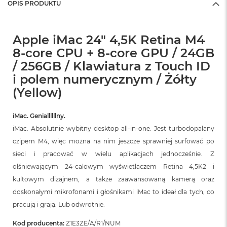
OPIS PRODUKTU
Apple iMac 24" 4,5K Retina M4
8-core CPU + 8-core GPU / 24GB
/ 256GB / Klawiatura z Touch ID
i polem numerycznym / Żółty
(Yellow)
iMac. Geniallllllny.
iMac. Absolutnie wybitny desktop all‑in‑one. Jest turbodopalany
czipem M4, więc można na nim jeszcze sprawniej surfować po
sieci i pracować w wielu aplikacjach jednocześnie. Z
olśniewającym 24‑calowym wyświetlaczem Retina 4,5K2 i
kultowym dizajnem, a także zaawansowaną kamerą oraz
doskonałymi mikrofonami i głośnikami iMac to ideał dla tych, co
pracują i grają. Lub odwrotnie.
Kod producenta:
Z1E3ZE/A/R1/NUM