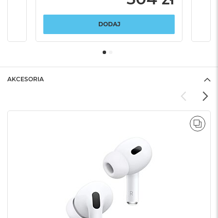
DODAJ
AKCESORIA
POR