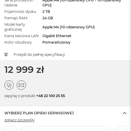
Seria procesora i
Apple M4 (10-rdzeniowy CPU + 10-rdzeniowy
rdzenie
GPU)
Pojemność dysku
2 TB
Pamięć RAM
24 GB
Model karty
Apple M4 (10-rdzeniowy GPU)
graficznej
Karta sieciowa LAN
Gigabit Ethernet
Kolor obudowy
Pomarańczowy
Przejdź do pełnej specyfikacji
12 999 zł
zapytaj o produkt
+48 22 100 25 55
WYBIERZ PLAN OPIEKI SERWISOWEJ
zobacz szczegóły