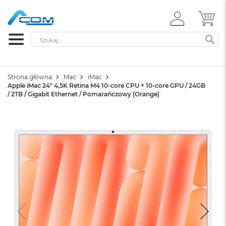
ZALOGUJ
MÓ
SIĘ
Szukaj
SZ
Strona główna
Mac
iMac
Apple iMac 24" 4,5K Retina M4 10-core CPU + 10-core GPU / 24GB
/ 2TB / Gigabit Ethernet / Pomarańczowy (Orange)