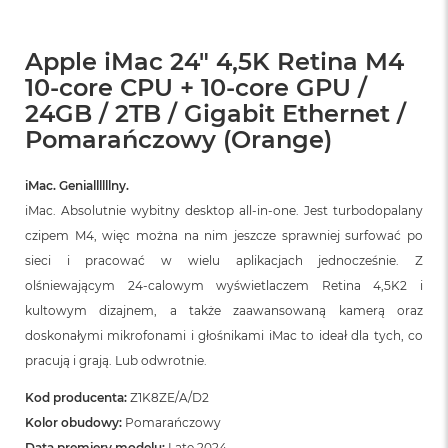
Apple iMac 24" 4,5K Retina M4
10-core CPU + 10-core GPU /
24GB / 2TB / Gigabit Ethernet /
Pomarańczowy (Orange)
iMac. Geniallllllny.
iMac. Absolutnie wybitny desktop all‑in‑one. Jest turbodopalany
czipem M4, więc można na nim jeszcze sprawniej surfować po
sieci i pracować w wielu aplikacjach jednocześnie. Z
olśniewającym 24‑calowym wyświetlaczem Retina 4,5K2 i
kultowym dizajnem, a także zaawansowaną kamerą oraz
doskonałymi mikrofonami i głośnikami iMac to ideał dla tych, co
pracują i grają. Lub odwrotnie.
Kod producenta:
Z1K8ZE/A/D2
Kolor obudowy:
Pomarańczowy
Data premiery modelu:
Late 2024