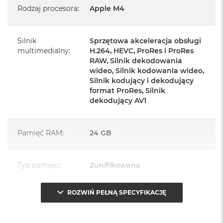
Rodzaj procesora
:
Apple M4
Zasilacz o mocy 143W
Przewód zasilający (2 m)
Silnik
Sprzętowa akceleracja obsługi
Przewód USB‑C do ładowania
multimedialny
:
H.264, HEVC, ProRes i ProRes
RAW, Silnik dekodowania
wideo, Silnik kodowania wideo,
Silnik kodujący i dekodujący
format ProRes, Silnik
dekodujący AV1
Najważniejsze cechy:
PASUJE WSZĘDZIE
– Ten zaskakująco smukły, dostępny w
Pamięć RAM
:
24 GB
siedmiu wspaniałych kolorach desktop all‑in‑one będzie
ozdobą, gdziekolwiek się pojawi.
Typ pamięci
:
Zunifikowana
TURBODOPALANY CZIPEM M4
– Z czipem Apple M4
zrobisz więcej szybciej. Bawisz się czy pracujesz, edytujesz
ROZWIŃ PEŁNĄ SPECYFIKACJĘ
Przepustowość
120 GB/s
zdjęcia, tworzysz prezentacje czy grasz – wszystko śmiga.
pamięci
:
SPEKTAKULARNY WYŚWIETLACZ
– 24‑calowy