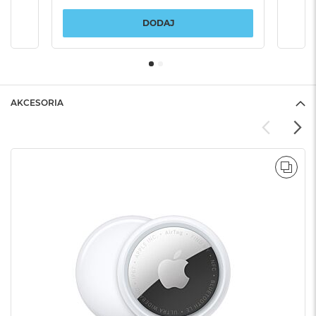
DODAJ
AKCESORIA
POR