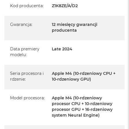
Realizowaną w każdym autoryzowanym punkcie
Kod producenta
:
Z1K8ZE/A/D2
serwisowym Apple na terenie całego świata.
Istnieje możliwość przedłużenia gwarancji producenta.
Gwarancja
:
12 miesięcy gwarancji
Szczegółowe informacje na ten temat uzyskają Państwo
producenta
kontaktując się z naszym handlowcem.
Posiada fabryczne opakowanie
Data premiery
Late 2024
Posiada system operacyjny macOS w języku
modelu
:
polskim oraz polskie menu
Język polski wybieramy przy pierwszym uruchomieniu
Seria procesora i
Apple M4 (10-rdzeniowy CPU +
urządzenia.
rdzenie
:
10-rdzeniowy GPU)
Zawartość zestawu:
Model procesora
:
Apple M4 (10-rdzeniowy
24-calowy iMac
procesor CPU + 10-rdzeniowy
procesor GPU + 16-rdzeniowy
Magic Keyboard z Touch ID
system Neural Engine)
Mysz Magic Mouse