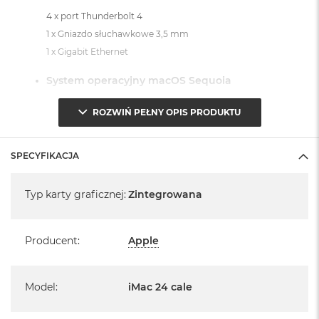
4 x port Thunderbolt 4
1 x Gniazdo słuchawkowe 3,5 mm
1 x Gigabit Ethernet
System operacyjny macOS Sequoia
- lub nowszy, z darmową aktualizacją.
ROZWIŃ PEŁNY OPIS PRODUKTU
SPECYFIKACJA
Specyfikacja
Typ karty graficznej
:
Zintegrowana
Informacje o produkcie:
iMac jest nowy
Producent
:
Apple
Pochodzi od polskiego, oficjalnego dystrybutora Apple.
Posiada pełną, 12 miesięczną gwarancję
Model
:
iMac 24 cale
producenta