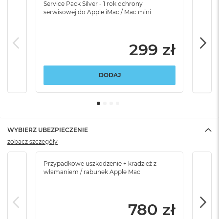
Service Pack Silver - 1 rok ochrony
Servi
serwisowej do Apple iMac / Mac mini
serw
299 zł
DODAJ
WYBIERZ UBEZPIECZENIE
zobacz szczegóły
Przypadkowe uszkodzenie + kradzież z
Brak
włamaniem / rabunek Apple Mac
780 zł