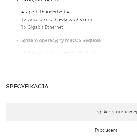
4 x port Thunderbolt 4
1 x Gniazdo słuchawkowe 3,5 mm
1 x Gigabit Ethernet
System operacyjny macOS Sequoia
- lub nowszy, z darmową aktualizacją.
Informacje o produkcie:
SPECYFIKACJA
iMac jest nowy
Specyfikacja
Pochodzi od polskiego, oficjalnego dystrybutora Appl
Typ karty graficzne
Posiada pełną, 12 miesięczną gwarancję producent
Producent
Realizowaną w każdym autoryzowanym punkcie s