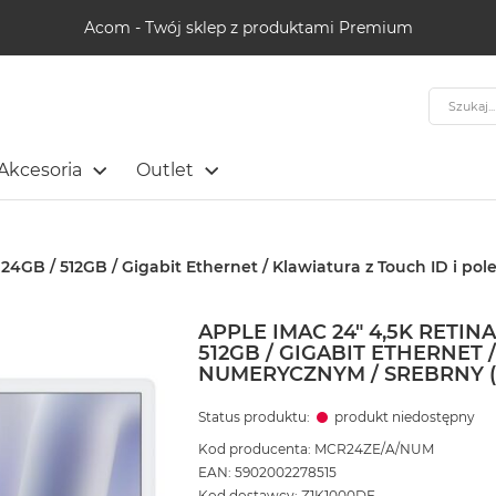
Acom - Twój sklep z produktami Premium
Szukaj
Akcesoria
Outlet
 24GB / 512GB / Gigabit Ethernet / Klawiatura z Touch ID i po
APPLE IMAC 24" 4,5K RETINA
512GB / GIGABIT ETHERNET 
NUMERYCZNYM / SREBRNY (
Status produktu:
produkt niedostępny
Kod producenta: MCR24ZE/A/NUM
EAN: 5902002278515
Kod dostawcy: Z1K1000DE