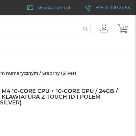
sklep@acom.pl
+48 22 100 25 55
ZALOGUJ
MÓJ
SZUKAJ
SIĘ
lem numerycznym / Srebrny (Silver)
 M4 10-CORE CPU + 10-CORE GPU / 24GB /
/ KLAWIATURA Z TOUCH ID I POLEM
SILVER)