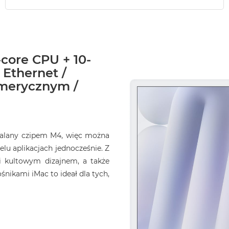
-core CPU + 10-
 Ethernet /
umerycznym /
opalany czipem M4, więc można
elu aplikacjach jednocześnie. Z
i kultowym dizajnem, a także
ikami iMac to ideał dla tych,