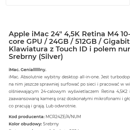
Apple iMac 24" 4,5K Retina M4 10
core GPU / 24GB / 512GB / Gigabit
Klawiatura z Touch ID i polem n
Srebrny (Silver)
iMac. Geniallllllny.
iMac. Absolutnie wybitny desktop all‑in‑one. Jest turbod
na nim jeszcze sprawniej surfować po sieci i pracować w wi
olśniewającym 24‑calowym wyświetlaczem Retina 4,5K2 
zaawansowaną kamerą oraz doskonałymi mikrofonami i głośn
co pracują i grają. Lub odwrotnie.
Kod producenta:
MCR24ZE/A/NUM
Kolor obudowy:
Srebrny