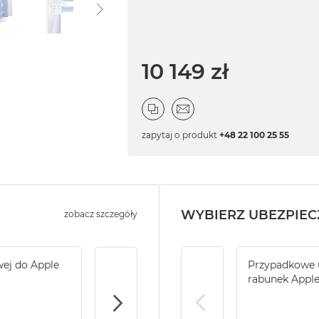
10 149 zł
zapytaj o produkt
+48 22 100 25 55
WYBIERZ UBEZPIEC
zobacz szczegóły
wej do Apple
Service Pack Gold - 2 lata ochrony serwi
Przypadkowe u
iMac / Mac mini
rabunek Appl