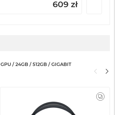
799 zł
609 zł
U / 24GB / 512GB / GIGABIT
WNAJ
PORÓ