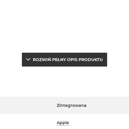
ROZWIŃ PEŁNY OPIS PRODUKTU
e.
j
Zintegrowana
a
Apple
erwisowym Apple na terenie