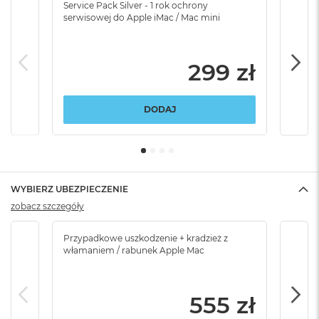
Service Pack Silver - 1 rok ochrony
Servi
serwisowej do Apple iMac / Mac mini
serw
299 zł
DODAJ
WYBIERZ UBEZPIECZENIE
zobacz szczegóły
Przypadkowe uszkodzenie + kradzież z
Brak
włamaniem / rabunek Apple Mac
555 zł