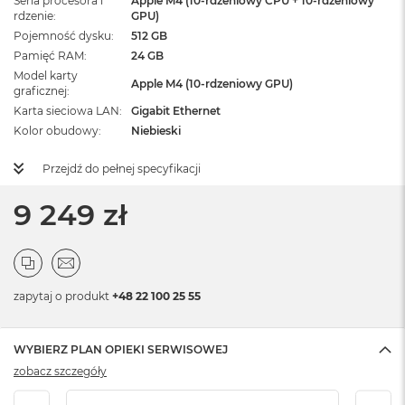
Seria procesora i
Apple M4 (10-rdzeniowy CPU + 10-rdzeniowy
rdzenie
GPU)
Pojemność dysku
512 GB
Pamięć RAM
24 GB
Model karty
Apple M4 (10-rdzeniowy GPU)
graficznej
Karta sieciowa LAN
Gigabit Ethernet
Kolor obudowy
Niebieski
Przejdź do pełnej specyfikacji
9 249 zł
zapytaj o produkt
+48 22 100 25 55
WYBIERZ PLAN OPIEKI SERWISOWEJ
zobacz szczegóły