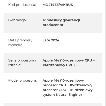
Realizowaną w każdym autoryzowanym punkcie
Kod producenta
:
MD2T4ZE/A/KBUS
serwisowym Apple na terenie całego świata.
Istnieje możliwość przedłużenia gwarancji producenta.
Gwarancja
:
12 miesięcy gwarancji
Szczegółowe informacje na ten temat uzyskają Państwo
producenta
kontaktując się z naszym handlowcem.
Posiada fabryczne opakowanie
Data premiery
Late 2024
Posiada system operacyjny macOS w języku
modelu
:
polskim oraz polskie menu
Język polski wybieramy przy pierwszym uruchomieniu
Seria procesora i
Apple M4 (10-rdzeniowy CPU +
urządzenia.
rdzenie
:
10-rdzeniowy GPU)
Zawartość zestawu:
Model procesora
:
Apple M4 (10-rdzeniowy
24-calowy iMac
procesor CPU + 10-rdzeniowy
procesor GPU + 16-rdzeniowy
Magic Keyboard z Touch ID
system Neural Engine)
Mysz Magic Mouse