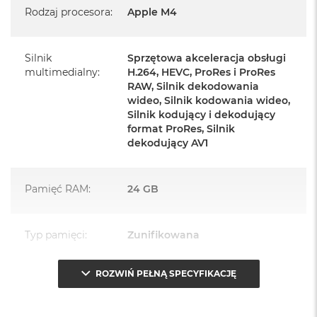
Rodzaj procesora
:
Apple M4
Zasilacz o mocy 143W
Przewód zasilający (2 m)
Silnik
Sprzętowa akceleracja obsługi
Przewód USB‑C do ładowania
multimedialny
:
H.264, HEVC, ProRes i ProRes
RAW, Silnik dekodowania
wideo, Silnik kodowania wideo,
Silnik kodujący i dekodujący
format ProRes, Silnik
dekodujący AV1
Najważniejsze cechy:
PASUJE WSZĘDZIE
– Ten zaskakująco smukły, dostępny w
Pamięć RAM
:
24 GB
siedmiu wspaniałych kolorach desktop all‑in‑one będzie
ozdobą, gdziekolwiek się pojawi.
Typ pamięci
:
Zunifikowana
TURBODOPALANY CZIPEM M4
– Z czipem Apple M4
zrobisz więcej szybciej. Bawisz się czy pracujesz, edytujesz
ROZWIŃ PEŁNĄ SPECYFIKACJĘ
Przepustowość
120 GB/s
zdjęcia, tworzysz prezentacje czy grasz – wszystko śmiga.
pamięci
:
SPEKTAKULARNY WYŚWIETLACZ
– 24‑calowy