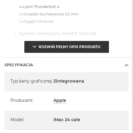
4 x port Thunderbolt 4
1 x Gniazdo słuchawkowe 3,5 mm
1 x Gigabit Ethernet
System operacyjny macOS Sequoia
- lub nowszy, z darmową aktualizacją.
ROZWIŃ PEŁNY OPIS PRODUKTU
SPECYFIKACJA
Specyfikacja
Typ karty graficznej
:
Zintegrowana
Informacje o produkcie:
iMac jest nowy
Producent
:
Apple
Pochodzi od polskiego, oficjalnego dystrybutora Apple.
Posiada pełną, 12 miesięczną gwarancję
Model
:
iMac 24 cale
producenta