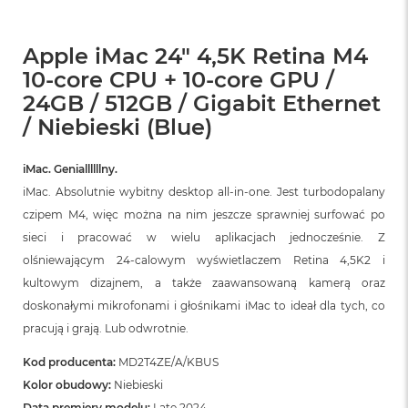
Apple iMac 24" 4,5K Retina M4
10-core CPU + 10-core GPU /
24GB / 512GB / Gigabit Ethernet
/ Niebieski (Blue)
iMac. Geniallllllny.
iMac. Absolutnie wybitny desktop all‑in‑one. Jest turbodopalany
czipem M4, więc można na nim jeszcze sprawniej surfować po
sieci i pracować w wielu aplikacjach jednocześnie. Z
olśniewającym 24‑calowym wyświetlaczem Retina 4,5K2 i
kultowym dizajnem, a także zaawansowaną kamerą oraz
doskonałymi mikrofonami i głośnikami iMac to ideał dla tych, co
pracują i grają. Lub odwrotnie.
Kod producenta:
MD2T4ZE/A/KBUS
Kolor obudowy:
Niebieski
Data premiery modelu:
Late 2024