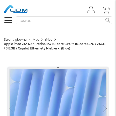
ZALOGUJ
MÓ
SIĘ
Szukaj
SZ
Strona główna
Mac
iMac
Apple iMac 24" 4,5K Retina M4 10-core CPU + 10-core GPU / 24GB
/ 512GB / Gigabit Ethernet / Niebieski (Blue)