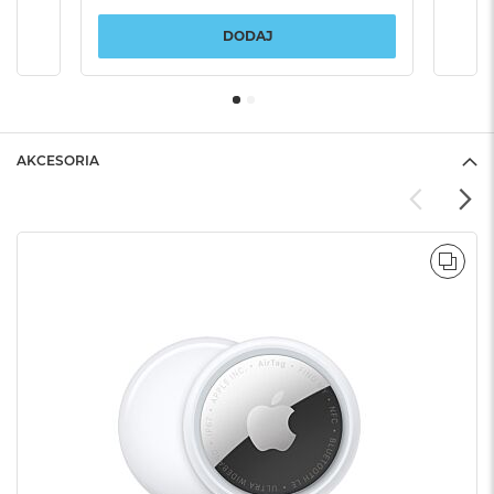
DODAJ
AKCESORIA
POR