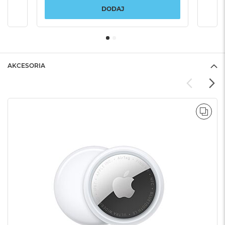
DODAJ
AKCESORIA
POR