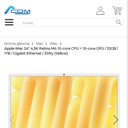
ZALOGUJ
MÓ
SIĘ
Szukaj
SZ
Strona główna
Mac
iMac
Apple iMac 24" 4,5K Retina M4 10-core CPU + 10-core GPU / 32GB /
1TB / Gigabit Ethernet / Żółty (Yellow)