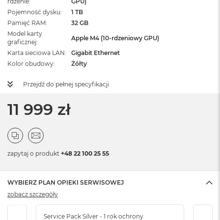
rdzenie
GPU)
Pojemność dysku
1 TB
Pamięć RAM
32 GB
Model karty
Apple M4 (10-rdzeniowy GPU)
graficznej
Karta sieciowa LAN
Gigabit Ethernet
Kolor obudowy
Żółty
Przejdź do pełnej specyfikacji
11 999 zł
zapytaj o produkt
+48 22 100 25 55
WYBIERZ PLAN OPIEKI SERWISOWEJ
zobacz szczegóły
Service Pack Silver - 1 rok ochrony
Servi