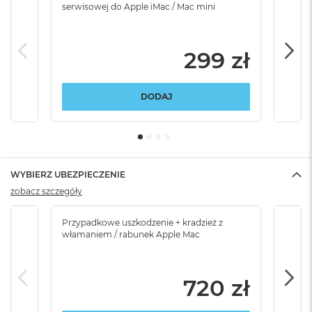
serwisowej do Apple iMac / Mac mini
serw
299 zł
DODAJ
WYBIERZ UBEZPIECZENIE
zobacz szczegóły
Przypadkowe uszkodzenie + kradzież z
Brak
włamaniem / rabunek Apple Mac
720 zł