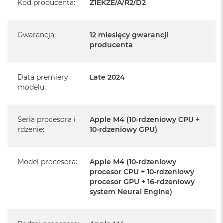
Kod producenta
:
Z1EKZE/A/R2/D2
serwisowym Apple na terenie całego świata.
Istnieje możliwość przedłużenia gwarancji producenta.
Gwarancja
:
12 miesięcy gwarancji
Szczegółowe informacje na ten temat uzyskają Państwo
producenta
kontaktując się z naszym handlowcem.
Posiada fabryczne opakowanie
Data premiery
Late 2024
Posiada system operacyjny macOS w języku
modelu
:
polskim oraz polskie menu
Język polski wybieramy przy pierwszym uruchomieniu
Seria procesora i
Apple M4 (10-rdzeniowy CPU +
urządzenia.
rdzenie
:
10-rdzeniowy GPU)
Zawartość zestawu:
Model procesora
:
Apple M4 (10-rdzeniowy
24-calowy iMac
procesor CPU + 10-rdzeniowy
procesor GPU + 16-rdzeniowy
Magic Keyboard z Touch ID
system Neural Engine)
Mysz Magic Mouse