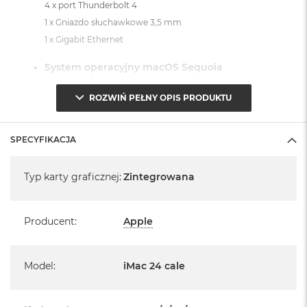
4 x port Thunderbolt 4
1 x Gniazdo słuchawkowe 3,5 mm
1 x Gigabit Ethernet
System operacyjny macOS Sequoia
- lub nowszy, z darmową aktualizacją.
ROZWIŃ PEŁNY OPIS PRODUKTU
SPECYFIKACJA
Specyfikacja
Typ karty graficznej
:
Zintegrowana
Informacje o produkcie:
iMac jest nowy
Producent
:
Apple
Pochodzi od polskiego, oficjalnego dystrybutora Apple.
Posiada pełną, 12 miesięczną gwarancję
Model
:
iMac 24 cale
producenta
Realizowaną w każdym autoryzowanym punkcie