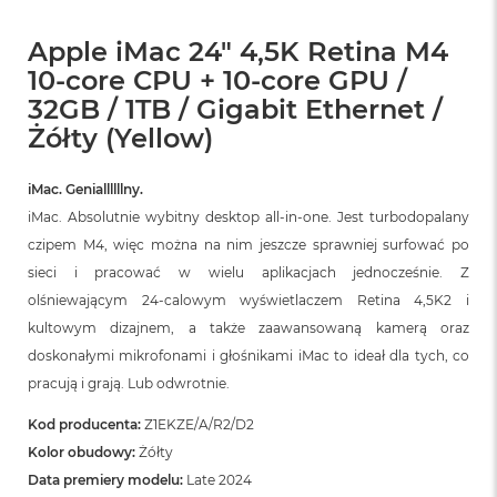
Apple iMac 24" 4,5K Retina M4
10-core CPU + 10-core GPU /
32GB / 1TB / Gigabit Ethernet /
Żółty (Yellow)
iMac. Geniallllllny.
iMac. Absolutnie wybitny desktop all‑in‑one. Jest turbodopalany
czipem M4, więc można na nim jeszcze sprawniej surfować po
sieci i pracować w wielu aplikacjach jednocześnie. Z
olśniewającym 24‑calowym wyświetlaczem Retina 4,5K2 i
kultowym dizajnem, a także zaawansowaną kamerą oraz
doskonałymi mikrofonami i głośnikami iMac to ideał dla tych, co
pracują i grają. Lub odwrotnie.
Kod producenta:
Z1EKZE/A/R2/D2
Kolor obudowy:
Żółty
Data premiery modelu:
Late 2024