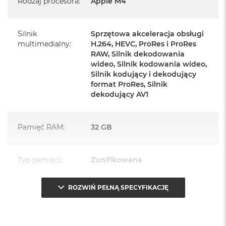
Rodzaj procesora
:
Apple M4
Zasilacz o mocy 143W
Przewód zasilający (2 m)
Silnik
Sprzętowa akceleracja obsługi
Przewód USB‑C do ładowania
multimedialny
:
H.264, HEVC, ProRes i ProRes
RAW, Silnik dekodowania
wideo, Silnik kodowania wideo,
Silnik kodujący i dekodujący
format ProRes, Silnik
dekodujący AV1
Najważniejsze cechy:
PASUJE WSZĘDZIE
– Ten zaskakująco smukły, dostępny w
Pamięć RAM
:
32 GB
siedmiu wspaniałych kolorach desktop all‑in‑one będzie
ozdobą, gdziekolwiek się pojawi.
Typ pamięci
:
Zunifikowana
TURBODOPALANY CZIPEM M4
– Z czipem Apple M4
zrobisz więcej szybciej. Bawisz się czy pracujesz, edytujesz
ROZWIŃ PEŁNĄ SPECYFIKACJĘ
Przepustowość
120 GB/s
zdjęcia, tworzysz prezentacje czy grasz – wszystko śmiga.
pamięci
:
SPEKTAKULARNY WYŚWIETLACZ
– 24‑calowy
1