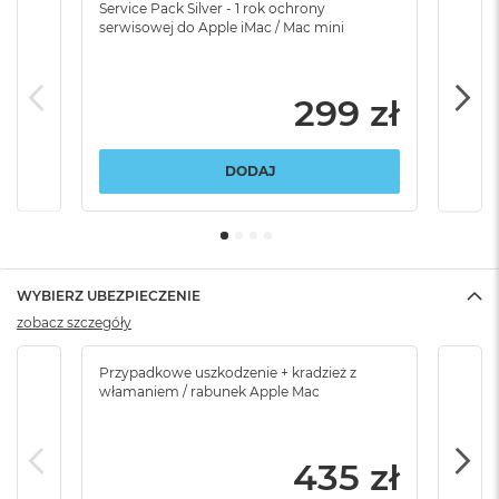
Service Pack Silver - 1 rok ochrony
Servi
serwisowej do Apple iMac / Mac mini
serw
299 zł
DODAJ
WYBIERZ UBEZPIECZENIE
zobacz szczegóły
Przypadkowe uszkodzenie + kradzież z
Brak
włamaniem / rabunek Apple Mac
435 zł