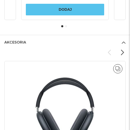
DODAJ
AKCESORIA
POR