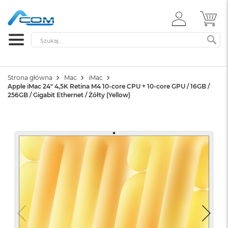
ZALOGUJ
MÓ
SIĘ
Szukaj
SZ
Strona główna
Mac
iMac
Apple iMac 24" 4,5K Retina M4 10-core CPU + 10-core GPU / 16GB /
256GB / Gigabit Ethernet / Żółty (Yellow)