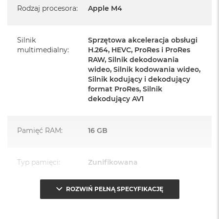
Rodzaj procesora
:
Apple M4
Zasilacz o mocy 143W
Przewód zasilający (2 m)
Silnik
Sprzętowa akceleracja obsługi
Przewód USB‑C do ładowania
multimedialny
:
H.264, HEVC, ProRes i ProRes
RAW, Silnik dekodowania
wideo, Silnik kodowania wideo,
Silnik kodujący i dekodujący
format ProRes, Silnik
dekodujący AV1
Najważniejsze cechy:
PASUJE WSZĘDZIE
– Ten zaskakująco smukły, dostępny w
Pamięć RAM
:
16 GB
siedmiu wspaniałych kolorach desktop all‑in‑one będzie
ozdobą, gdziekolwiek się pojawi.
Typ pamięci
:
Zunifikowana
TURBODOPALANY CZIPEM M4
– Z czipem Apple M4
zrobisz więcej szybciej. Bawisz się czy pracujesz, edytujesz
ROZWIŃ PEŁNĄ SPECYFIKACJĘ
Przepustowość
120 GB/s
zdjęcia, tworzysz prezentacje czy grasz – wszystko śmiga.
pamięci
:
SPEKTAKULARNY WYŚWIETLACZ
– 24‑calowy