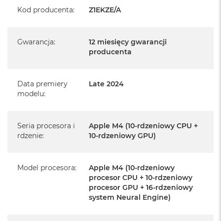
Realizowaną w każdym autoryzowanym punkcie
Kod producenta
:
Z1EKZE/A
serwisowym Apple na terenie całego świata.
Istnieje możliwość przedłużenia gwarancji producenta.
Gwarancja
:
12 miesięcy gwarancji
Szczegółowe informacje na ten temat uzyskają Państwo
producenta
kontaktując się z naszym handlowcem.
Posiada fabryczne opakowanie
Data premiery
Late 2024
Posiada system operacyjny macOS w języku
modelu
:
polskim oraz polskie menu
Język polski wybieramy przy pierwszym uruchomieniu
Seria procesora i
Apple M4 (10-rdzeniowy CPU +
urządzenia.
rdzenie
:
10-rdzeniowy GPU)
Zawartość zestawu:
Model procesora
:
Apple M4 (10-rdzeniowy
24-calowy iMac
procesor CPU + 10-rdzeniowy
procesor GPU + 16-rdzeniowy
Magic Keyboard z Touch ID
system Neural Engine)
Mysz Magic Mouse