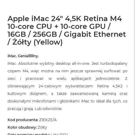
Apple iMac 24" 4,5K Retina M4
10-core CPU + 10-core GPU /
16GB / 256GB / Gigabit Ethernet
/ Żółty (Yellow)
iMac. Geniallllllny.
iMac. Absolutnie wybitny desktop all‑in‑one. Jest turbodopalany
czipem M4, więc można na nim jeszcze sprawniej surfować po
sieci i pracować w wielu aplikacjach jednocześnie. Z
olśniewającym 24‑calowym wyświetlaczem Retina 4,5K2 i
kultowym dizajnem, a także zaawansowaną kamerą oraz
doskonałymi mikrofonami i głośnikami iMac to ideał dla tych, co
pracują i grają. Lub odwrotnie.
Kod producenta:
Z1EKZE/A
Kolor obudowy:
Żółty
Data premiery modelu:
Late 2024