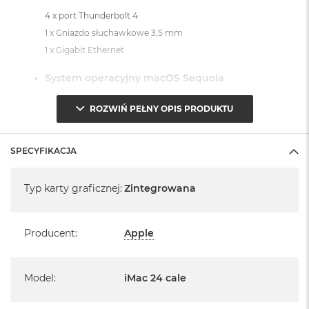
4 x port Thunderbolt 4
1 x Gniazdo słuchawkowe 3,5 mm
1 x Gigabit Ethernet
System operacyjny macOS Sequoia
- lub nowszy, z darmową aktualizacją.
ROZWIŃ PEŁNY OPIS PRODUKTU
SPECYFIKACJA
Specyfikacja
Typ karty graficznej
:
Zintegrowana
Informacje o produkcie:
iMac jest nowy
Producent
:
Apple
Pochodzi od polskiego, oficjalnego dystrybutora Apple.
Posiada pełną, 12 miesięczną gwarancję
Model
:
iMac 24 cale
producenta