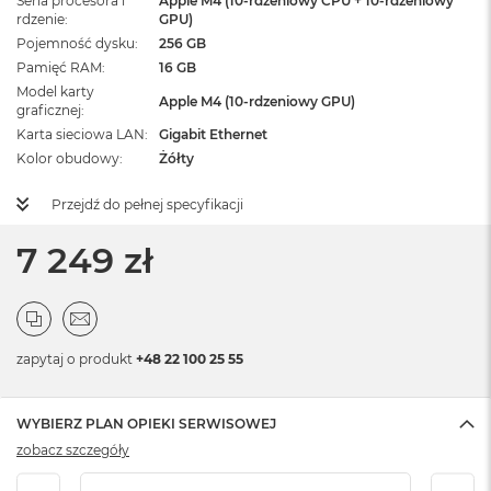
Seria procesora i
Apple M4 (10-rdzeniowy CPU + 10-rdzeniowy
rdzenie
GPU)
Pojemność dysku
256 GB
Pamięć RAM
16 GB
Model karty
Apple M4 (10-rdzeniowy GPU)
graficznej
Karta sieciowa LAN
Gigabit Ethernet
Kolor obudowy
Żółty
Przejdź do pełnej specyfikacji
7 249 zł
zapytaj o produkt
+48 22 100 25 55
WYBIERZ PLAN OPIEKI SERWISOWEJ
zobacz szczegóły