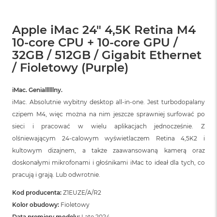
Apple iMac 24" 4,5K Retina M4
10-core CPU + 10-core GPU /
32GB / 512GB / Gigabit Ethernet
/ Fioletowy (Purple)
iMac. Geniallllllny.
iMac. Absolutnie wybitny desktop all‑in‑one. Jest turbodopalany
czipem M4, więc można na nim jeszcze sprawniej surfować po
sieci i pracować w wielu aplikacjach jednocześnie. Z
olśniewającym 24‑calowym wyświetlaczem Retina 4,5K2 i
kultowym dizajnem, a także zaawansowaną kamerą oraz
doskonałymi mikrofonami i głośnikami iMac to ideał dla tych, co
pracują i grają. Lub odwrotnie.
Kod producenta:
Z1EUZE/A/R2
Kolor obudowy:
Fioletowy
Data premiery modelu:
Late 2024