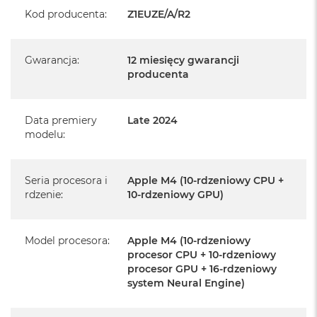
Realizowaną w każdym autoryzowanym punkcie
Kod producenta
:
Z1EUZE/A/R2
serwisowym Apple na terenie całego świata.
Istnieje możliwość przedłużenia gwarancji producenta.
Gwarancja
:
12 miesięcy gwarancji
Szczegółowe informacje na ten temat uzyskają Państwo
producenta
kontaktując się z naszym handlowcem.
Posiada fabryczne opakowanie
Data premiery
Late 2024
Posiada system operacyjny macOS w języku
modelu
:
polskim oraz polskie menu
Język polski wybieramy przy pierwszym uruchomieniu
Seria procesora i
Apple M4 (10-rdzeniowy CPU +
urządzenia.
rdzenie
:
10-rdzeniowy GPU)
Zawartość zestawu:
Model procesora
:
Apple M4 (10-rdzeniowy
24-calowy iMac
procesor CPU + 10-rdzeniowy
procesor GPU + 16-rdzeniowy
Magic Keyboard z Touch ID
system Neural Engine)
Mysz Magic Mouse