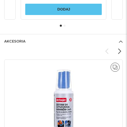
DODAJ
AKCESORIA
POR