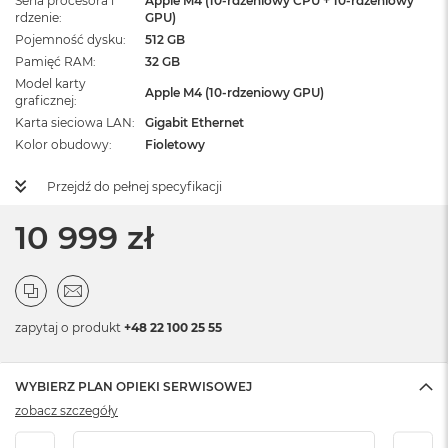
Seria procesora i
Apple M4 (10-rdzeniowy CPU + 10-rdzeniowy
rdzenie
GPU)
Pojemność dysku
512 GB
Pamięć RAM
32 GB
Model karty
Apple M4 (10-rdzeniowy GPU)
graficznej
Karta sieciowa LAN
Gigabit Ethernet
Kolor obudowy
Fioletowy
Przejdź do pełnej specyfikacji
10 999 zł
zapytaj o produkt
+48 22 100 25 55
WYBIERZ PLAN OPIEKI SERWISOWEJ
zobacz szczegóły