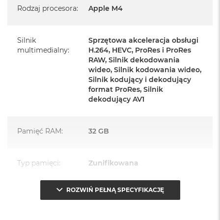
Rodzaj procesora
:
Apple M4
Zasilacz o mocy 143W
Przewód zasilający (2 m)
Silnik
Sprzętowa akceleracja obsługi
Przewód USB‑C do ładowania
multimedialny
:
H.264, HEVC, ProRes i ProRes
RAW, Silnik dekodowania
wideo, Silnik kodowania wideo,
Silnik kodujący i dekodujący
format ProRes, Silnik
dekodujący AV1
Najważniejsze cechy:
PASUJE WSZĘDZIE
– Ten zaskakująco smukły, dostępny w
Pamięć RAM
:
32 GB
siedmiu wspaniałych kolorach desktop all‑in‑one będzie
ozdobą, gdziekolwiek się pojawi.
Typ pamięci
:
Zunifikowana
TURBODOPALANY CZIPEM M4
– Z czipem Apple M4
zrobisz więcej szybciej. Bawisz się czy pracujesz, edytujesz
ROZWIŃ PEŁNĄ SPECYFIKACJĘ
Przepustowość
120 GB/s
zdjęcia, tworzysz prezentacje czy grasz – wszystko śmiga.
pamięci
:
SPEKTAKULARNY WYŚWIETLACZ
– 24‑calowy