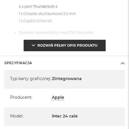
4 x port Thunderbolt 4
1 x Gniazdo słuchawkowe 3,5 mm
1 x Gigabit Ethernet
System operacyjny macOS Sequoia
- lub nowszy, z darmową aktualizacją.
ROZWIŃ PEŁNY OPIS PRODUKTU
SPECYFIKACJA
Specyfikacja
Typ karty graficznej
:
Zintegrowana
Informacje o produkcie:
iMac jest nowy
Producent
:
Apple
Pochodzi od polskiego, oficjalnego dystrybutora Apple.
Posiada pełną, 12 miesięczną gwarancję
Model
:
iMac 24 cale
producenta