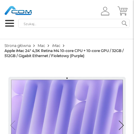
ZALOGUJ
MÓ
SIĘ
Szukaj
SZ
Strona główna
Mac
iMac
Apple iMac 24" 4,5K Retina M4 10-core CPU + 10-core GPU / 32GB /
512GB / Gigabit Ethernet / Fioletowy (Purple)