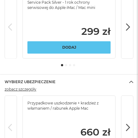
Service Pack Silver - 1 rok ochrony
Servi
serwisowej do Apple iMac / Mac mini
serw
299 zł
DODAJ
WYBIERZ UBEZPIECZENIE
zobacz szczegóły
Przypadkowe uszkodzenie + kradzież z
Brak
włamaniem / rabunek Apple Mac
660 zł