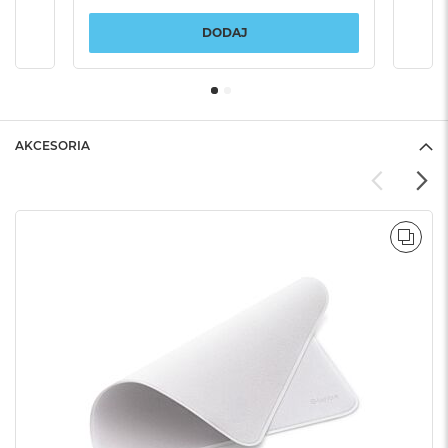
DODAJ
AKCESORIA
POR