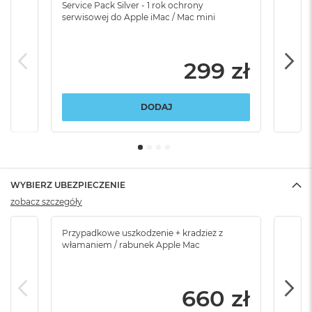
Service Pack Silver - 1 rok ochrony
Servi
serwisowej do Apple iMac / Mac mini
serw
299 zł
DODAJ
WYBIERZ UBEZPIECZENIE
zobacz szczegóły
Przypadkowe uszkodzenie + kradzież z
Brak
włamaniem / rabunek Apple Mac
660 zł