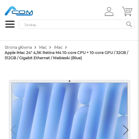
ZALOGUJ
MÓ
SIĘ
Szukaj
SZ
Strona główna
Mac
iMac
Apple iMac 24" 4,5K Retina M4 10-core CPU + 10-core GPU / 32GB /
512GB / Gigabit Ethernet / Niebieski (Blue)