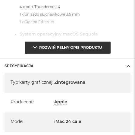
4 x port Thunderbolt 4
1 x Gniazdo słuchawkowe 3,5 mm
1 x Gigabit Ethernet
System operacyjny macOS Sequoia
- lub nowszy, z darmową aktualizacją.
ROZWIŃ PEŁNY OPIS PRODUKTU
SPECYFIKACJA
Specyfikacja
Typ karty graficznej
:
Zintegrowana
Informacje o produkcie:
iMac jest nowy
Producent
:
Apple
Pochodzi od polskiego, oficjalnego dystrybutora Apple.
Posiada pełną, 12 miesięczną gwarancję
Model
:
iMac 24 cale
producenta