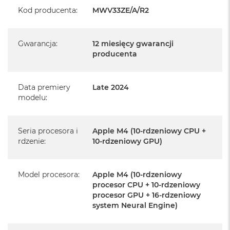
Realizowaną w każdym autoryzowanym punkcie
Kod producenta
:
MWV33ZE/A/R2
serwisowym Apple na terenie całego świata.
Istnieje możliwość przedłużenia gwarancji producenta.
Gwarancja
:
12 miesięcy gwarancji
Szczegółowe informacje na ten temat uzyskają Państwo
producenta
kontaktując się z naszym handlowcem.
Posiada fabryczne opakowanie
Data premiery
Late 2024
Posiada system operacyjny macOS w języku
modelu
:
polskim oraz polskie menu
Język polski wybieramy przy pierwszym uruchomieniu
Seria procesora i
Apple M4 (10-rdzeniowy CPU +
urządzenia.
rdzenie
:
10-rdzeniowy GPU)
Zawartość zestawu:
Model procesora
:
Apple M4 (10-rdzeniowy
24-calowy iMac
procesor CPU + 10-rdzeniowy
procesor GPU + 16-rdzeniowy
Magic Keyboard z Touch ID
system Neural Engine)
Mysz Magic Mouse