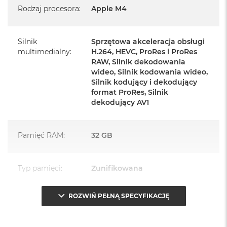
Rodzaj procesora
:
Apple M4
Zasilacz o mocy 143W
Przewód zasilający (2 m)
Silnik
Sprzętowa akceleracja obsługi
Przewód USB‑C do ładowania
multimedialny
:
H.264, HEVC, ProRes i ProRes
RAW, Silnik dekodowania
wideo, Silnik kodowania wideo,
Silnik kodujący i dekodujący
format ProRes, Silnik
dekodujący AV1
Najważniejsze cechy:
PASUJE WSZĘDZIE
– Ten zaskakująco smukły, dostępny w
Pamięć RAM
:
32 GB
siedmiu wspaniałych kolorach desktop all‑in‑one będzie
ozdobą, gdziekolwiek się pojawi.
Typ pamięci
:
Zunifikowana
TURBODOPALANY CZIPEM M4
– Z czipem Apple M4
zrobisz więcej szybciej. Bawisz się czy pracujesz, edytujesz
ROZWIŃ PEŁNĄ SPECYFIKACJĘ
Przepustowość
120 GB/s
zdjęcia, tworzysz prezentacje czy grasz – wszystko śmiga.
pamięci
:
SPEKTAKULARNY WYŚWIETLACZ
– 24‑calowy