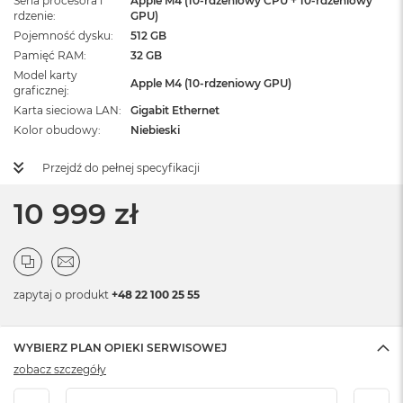
Seria procesora i
Apple M4 (10-rdzeniowy CPU + 10-rdzeniowy
rdzenie
GPU)
Pojemność dysku
512 GB
Pamięć RAM
32 GB
Model karty
Apple M4 (10-rdzeniowy GPU)
graficznej
Karta sieciowa LAN
Gigabit Ethernet
Kolor obudowy
Niebieski
Przejdź do pełnej specyfikacji
10 999 zł
zapytaj o produkt
+48 22 100 25 55
WYBIERZ PLAN OPIEKI SERWISOWEJ
zobacz szczegóły