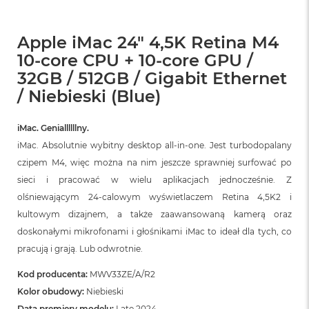
Apple iMac 24" 4,5K Retina M4
10-core CPU + 10-core GPU /
32GB / 512GB / Gigabit Ethernet
/ Niebieski (Blue)
iMac. Geniallllllny.
iMac. Absolutnie wybitny desktop all‑in‑one. Jest turbodopalany
czipem M4, więc można na nim jeszcze sprawniej surfować po
sieci i pracować w wielu aplikacjach jednocześnie. Z
olśniewającym 24‑calowym wyświetlaczem Retina 4,5K2 i
kultowym dizajnem, a także zaawansowaną kamerą oraz
doskonałymi mikrofonami i głośnikami iMac to ideał dla tych, co
pracują i grają. Lub odwrotnie.
Kod producenta:
MWV33ZE/A/R2
Kolor obudowy:
Niebieski
Data premiery modelu:
Late 2024