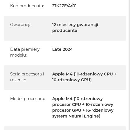
Realizowaną w każdym autoryzowanym punkcie
Kod producenta
:
Z1K2ZE/A/R1
serwisowym Apple na terenie całego świata.
Istnieje możliwość przedłużenia gwarancji producenta.
Gwarancja
:
12 miesięcy gwarancji
Szczegółowe informacje na ten temat uzyskają Państwo
producenta
kontaktując się z naszym handlowcem.
Posiada fabryczne opakowanie
Data premiery
Late 2024
Posiada system operacyjny macOS w języku
modelu
:
polskim oraz polskie menu
Język polski wybieramy przy pierwszym uruchomieniu
Seria procesora i
Apple M4 (10-rdzeniowy CPU +
urządzenia.
rdzenie
:
10-rdzeniowy GPU)
Zawartość zestawu:
Model procesora
:
Apple M4 (10-rdzeniowy
24-calowy iMac
procesor CPU + 10-rdzeniowy
procesor GPU + 16-rdzeniowy
Magic Keyboard z Touch ID
system Neural Engine)
Mysz Magic Mouse