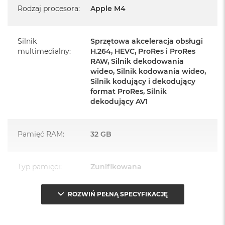
Rodzaj procesora
:
Apple M4
Zasilacz o mocy 143W
Przewód zasilający (2 m)
Silnik
Sprzętowa akceleracja obsługi
Przewód USB‑C do ładowania
multimedialny
:
H.264, HEVC, ProRes i ProRes
RAW, Silnik dekodowania
wideo, Silnik kodowania wideo,
Silnik kodujący i dekodujący
format ProRes, Silnik
dekodujący AV1
Najważniejsze cechy:
PASUJE WSZĘDZIE
– Ten zaskakująco smukły, dostępny w
Pamięć RAM
:
32 GB
siedmiu wspaniałych kolorach desktop all‑in‑one będzie
ozdobą, gdziekolwiek się pojawi.
Typ pamięci
:
Zunifikowana
TURBODOPALANY CZIPEM M4
– Z czipem Apple M4
zrobisz więcej szybciej. Bawisz się czy pracujesz, edytujesz
ROZWIŃ PEŁNĄ SPECYFIKACJĘ
Przepustowość
120 GB/s
zdjęcia, tworzysz prezentacje czy grasz – wszystko śmiga.
pamięci
:
SPEKTAKULARNY WYŚWIETLACZ
– 24‑calowy