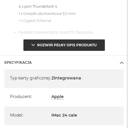
4 x port Thunderbolt 4
1 x Gniazdo słuchawkowe 3,5 mm
1 x Gigabit Ethernet
System operacyjny macOS Sequoia
- lub nowszy, z darmową aktualizacją.
ROZWIŃ PEŁNY OPIS PRODUKTU
SPECYFIKACJA
Specyfikacja
Typ karty graficznej
:
Zintegrowana
Informacje o produkcie:
iMac jest nowy
Producent
:
Apple
Pochodzi od polskiego, oficjalnego dystrybutora Apple.
Posiada pełną, 12 miesięczną gwarancję
Model
:
iMac 24 cale
producenta