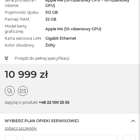
Seria procesora i
Apple M4 (10-rdzeniowy CPU + 10-rdzeniowy
rdzenie
GPU)
Pojemność dysku
512 GB
Pamięć RAM
32 GB
Model karty
Apple M4 (10-rdzeniowy GPU)
graficznej
Karta sieciowa LAN
Gigabit Ethernet
Kolor obudowy
Żółty
Przejdź do pełnej specyfikacji
10 999 zł
zapytaj o produkt
+48 22 100 25 55
WYBIERZ PLAN OPIEKI SERWISOWEJ
zobacz szczegóły