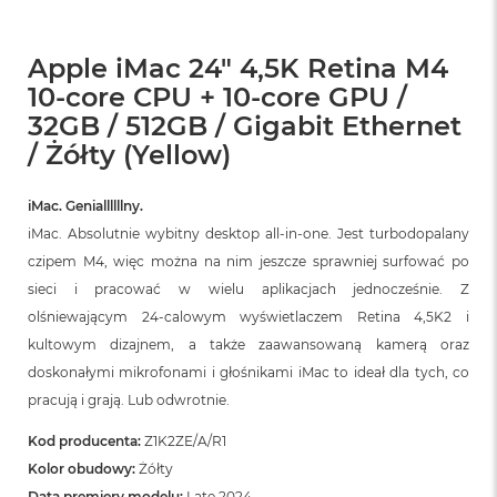
Apple iMac 24" 4,5K Retina M4
10-core CPU + 10-core GPU /
32GB / 512GB / Gigabit Ethernet
/ Żółty (Yellow)
iMac. Geniallllllny.
iMac. Absolutnie wybitny desktop all‑in‑one. Jest turbodopalany
czipem M4, więc można na nim jeszcze sprawniej surfować po
sieci i pracować w wielu aplikacjach jednocześnie. Z
olśniewającym 24‑calowym wyświetlaczem Retina 4,5K2 i
kultowym dizajnem, a także zaawansowaną kamerą oraz
doskonałymi mikrofonami i głośnikami iMac to ideał dla tych, co
pracują i grają. Lub odwrotnie.
Kod producenta:
Z1K2ZE/A/R1
Kolor obudowy:
Żółty
Data premiery modelu:
Late 2024