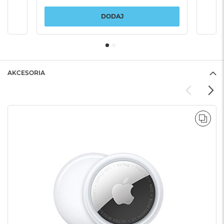
DODAJ
AKCESORIA
POR