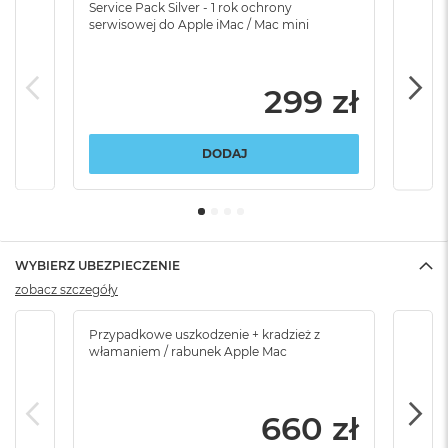
Service Pack Silver - 1 rok ochrony
Servi
serwisowej do Apple iMac / Mac mini
serw
299 zł
DODAJ
WYBIERZ UBEZPIECZENIE
zobacz szczegóły
Przypadkowe uszkodzenie + kradzież z
Brak
włamaniem / rabunek Apple Mac
660 zł