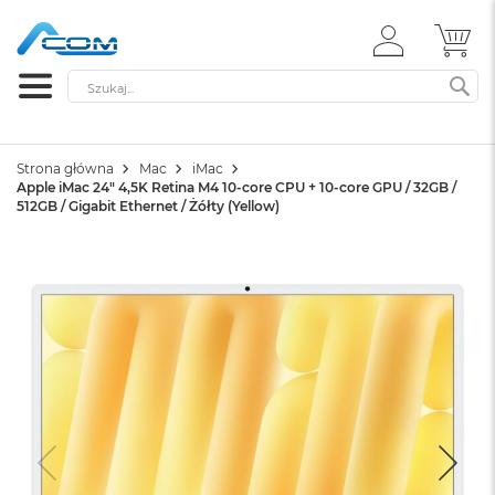
ZALOGUJ
MÓ
SIĘ
Szukaj
SZ
Strona główna
Mac
iMac
Apple iMac 24" 4,5K Retina M4 10-core CPU + 10-core GPU / 32GB /
512GB / Gigabit Ethernet / Żółty (Yellow)