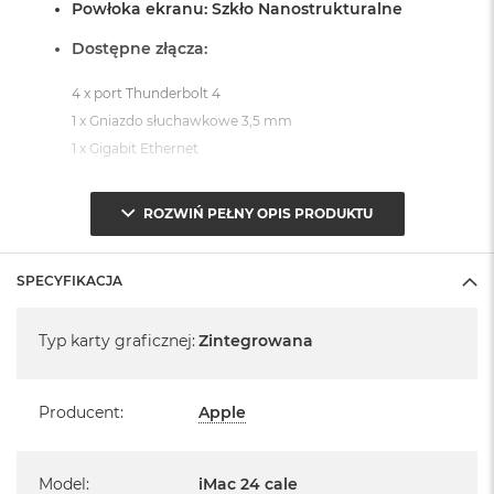
Powłoka ekranu: Szkło Nanostrukturalne
Dostępne złącza:
4 x port Thunderbolt 4
1 x Gniazdo słuchawkowe 3,5 mm
1 x Gigabit Ethernet
System operacyjny macOS Sequoia
ROZWIŃ PEŁNY OPIS PRODUKTU
- lub nowszy, z darmową aktualizacją.
SPECYFIKACJA
Specyfikacja
Typ karty graficznej
:
Zintegrowana
Informacje o produkcie:
Producent
:
Apple
iMac jest nowy
Pochodzi od polskiego, oficjalnego dystrybutora Apple.
Model
:
iMac 24 cale