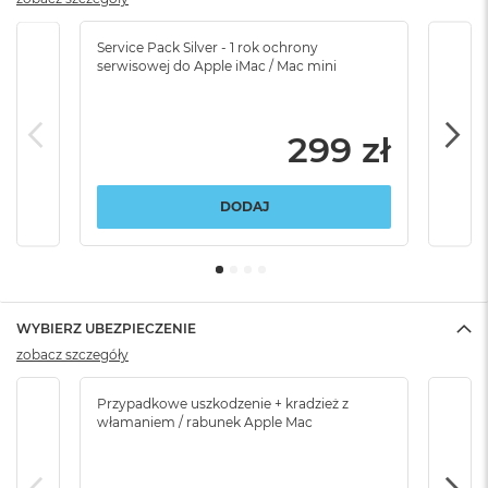
Service Pack Silver - 1 rok ochrony
Servi
serwisowej do Apple iMac / Mac mini
serw
299 zł
DODAJ
WYBIERZ UBEZPIECZENIE
zobacz szczegóły
Przypadkowe uszkodzenie + kradzież z
Brak
włamaniem / rabunek Apple Mac