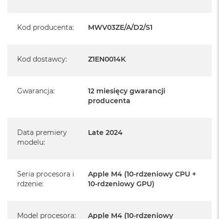
Posiada pełną, 12 miesięczną gwarancję
producenta
Kod producenta
:
MWV03ZE/A/D2/S1
Realizowaną w każdym autoryzowanym punkcie
serwisowym Apple na terenie całego świata.
Kod dostawcy
:
Z1EN0014K
Istnieje możliwość przedłużenia gwarancji producenta.
Szczegółowe informacje na ten temat uzyskają Państwo
kontaktując się z naszym handlowcem.
Gwarancja
:
12 miesięcy gwarancji
producenta
Posiada fabryczne opakowanie
Posiada system operacyjny macOS w języku
polskim oraz polskie menu
Data premiery
Late 2024
modelu
:
Język polski wybieramy przy pierwszym uruchomieniu
urządzenia.
Seria procesora i
Apple M4 (10-rdzeniowy CPU +
Zawartość zestawu:
rdzenie
:
10-rdzeniowy GPU)
24-calowy iMac
Model procesora
:
Apple M4 (10-rdzeniowy