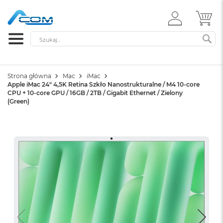
ZALOGUJ
MÓ
SIĘ
Szukaj
SZ
Strona główna
Mac
iMac
Apple iMac 24" 4,5K Retina Szkło Nanostrukturalne / M4 10-core
CPU + 10-core GPU / 16GB / 2TB / Gigabit Ethernet / Zielony
(Green)