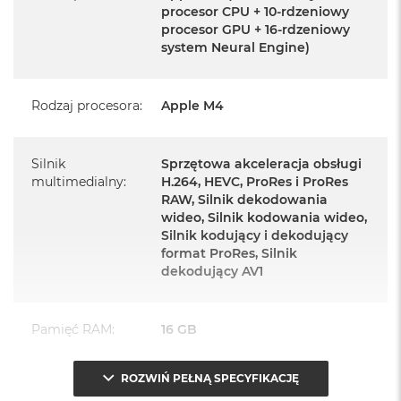
Magic Keyboard z Touch ID
procesor CPU + 10-rdzeniowy
procesor GPU + 16-rdzeniowy
Mysz Magic Mouse
system Neural Engine)
Zasilacz o mocy 143W
Przewód zasilający (2 m)
Rodzaj procesora
:
Apple M4
Przewód USB‑C do ładowania
Silnik
Sprzętowa akceleracja obsługi
multimedialny
:
H.264, HEVC, ProRes i ProRes
RAW, Silnik dekodowania
wideo, Silnik kodowania wideo,
Silnik kodujący i dekodujący
Najważniejsze cechy:
format ProRes, Silnik
dekodujący AV1
PASUJE WSZĘDZIE
– Ten zaskakująco smukły, dostępny w
siedmiu wspaniałych kolorach desktop all‑in‑one będzie
Pamięć RAM
:
16 GB
ozdobą, gdziekolwiek się pojawi.
TURBODOPALANY CZIPEM M4
– Z czipem Apple M4
ROZWIŃ PEŁNĄ SPECYFIKACJĘ
Typ pamięci
:
Zunifikowana
zrobisz więcej szybciej. Bawisz się czy pracujesz, edytujesz