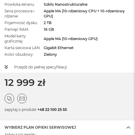
Powłoka ekranu
Szkło Nanostrukturalne
Seria procesora i
Apple M4 (10-rdzeniowy CPU + 10-rdzeniowy
rdzenie
GPU)
Pojemność dysku
2 TB
Pamięć RAM
16 GB
Model karty
Apple M4 (10-rdzeniowy GPU)
graficznej
Karta sieciowa LAN
Gigabit Ethernet
Kolor obudowy
Zielony
Przejdź do pełnej specyfikacji
12 999 zł
zapytaj o produkt
+48 22 100 25 55
WYBIERZ PLAN OPIEKI SERWISOWEJ
zobacz szczegóły