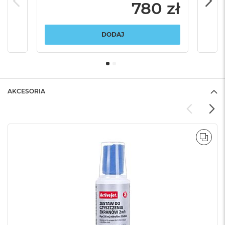
780 zł
DODAJ
AKCESORIA
POR