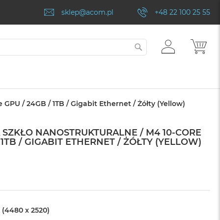
sklep@acom.pl
+48 22 100 25 55
ZALOGUJ
MÓJ
SZUKAJ
SIĘ
GPU / 24GB / 1TB / Gigabit Ethernet / Żółty (Yellow)
NA SZKŁO NANOSTRUKTURALNE / M4 10-CORE
 1TB / GIGABIT ETHERNET / ŻÓŁTY (YELLOW)
 (4480 x 2520)