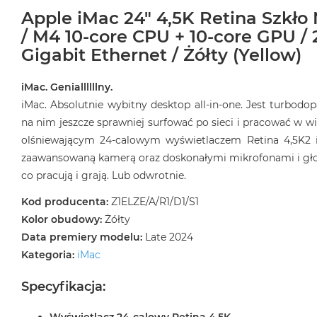
Apple iMac 24" 4,5K Retina Szkło
/ M4 10-core CPU + 10-core GPU / 
Gigabit Ethernet / Żółty (Yellow)
iMac. Geniallllllny.
iMac. Absolutnie wybitny desktop all‑in‑one. Jest turbod
na nim jeszcze sprawniej surfować po sieci i pracować w wi
olśniewającym 24‑calowym wyświetlaczem Retina 4,5K2 
zaawansowaną kamerą oraz doskonałymi mikrofonami i głośn
co pracują i grają. Lub odwrotnie.
Kod producenta:
Z1ELZE/A/R1/D1/S1
Kolor obudowy:
Żółty
Data premiery modelu:
Late 2024
Kategoria:
iMac
Specyfikacja: