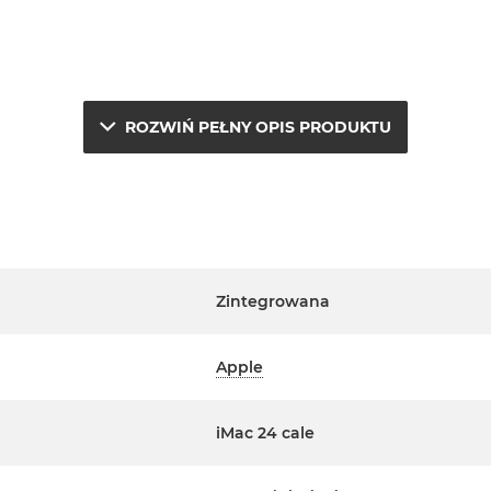
ROZWIŃ PEŁNY OPIS PRODUKTU
e.
a
j
Zintegrowana
erwisowym Apple na terenie
Apple
ta. Szczegółowe informacje na
m handlowcem.
iMac 24 cale