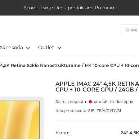
Acom - Twój sklep z produktami Premium
Szukaj
Akcesoria
Outlet
4,5K Retina Szkło Nanostrukturalne / M4 10-core CPU + 10-core 
APPLE IMAC 24" 4,5K RETI
CPU + 10-CORE GPU / 24GB /
Status produktu:
produkt niedostępny
Kod producenta: Z1ELZE/A/R1/D1/S1
Ekran
24" 4,5K