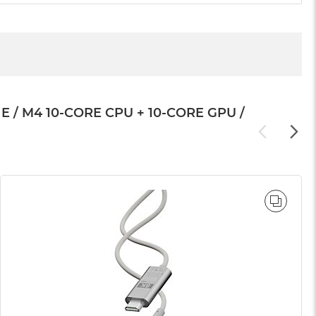
 M4 10-CORE CPU + 10-CORE GPU /
WNAJ
PORÓ