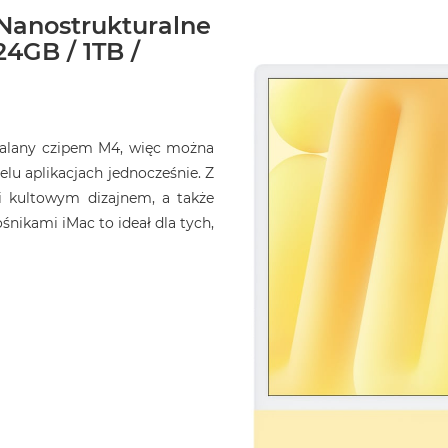
 Nanostrukturalne
24GB / 1TB /
opalany czipem M4, więc można
elu aplikacjach jednocześnie. Z
i kultowym dizajnem, a także
ikami iMac to ideał dla tych,