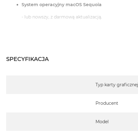
System operacyjny macOS Sequoia
- lub nowszy, z darmową aktualizacją.
Informacje o produkcie:
iMac jest nowy
SPECYFIKACJA
Pochodzi od polskiego, oficjalnego dystrybutora Appl
Specyfikacja
Posiada pełną, 12 miesięczną gwarancję producent
Typ karty graficzne
Realizowaną w każdym autoryzowanym punkcie s
Producent
całego świata.
Istnieje możliwość przedłużenia gwarancji producen
ten temat uzyskają Państwo kontaktując się z naszy
Model
Posiada fabryczne opakowanie