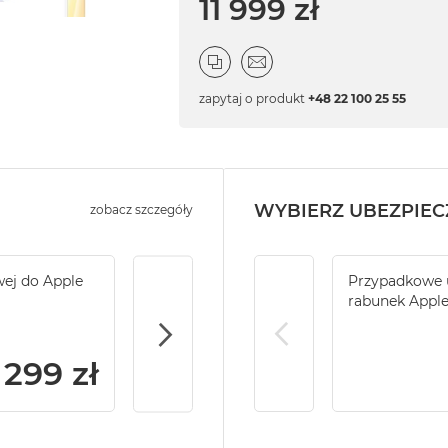
11 999 zł
zapytaj o produkt
+48 22 100 25 55
WYBIERZ UBEZPIEC
zobacz szczegóły
wej do Apple
Service Pack Gold - 2 lata ochrony serwi
Przypadkowe u
iMac / Mac mini
rabunek Appl
299 zł