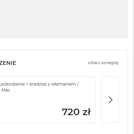
ZENIE
zobacz szczegóły
sowej do Apple
szkodzenie + kradzież z włamaniem /
Service Pack Platinum - 3 lata ochrony
Brak ubezpi
e Mac
Apple iMac / Mac mini
799 zł
720 zł