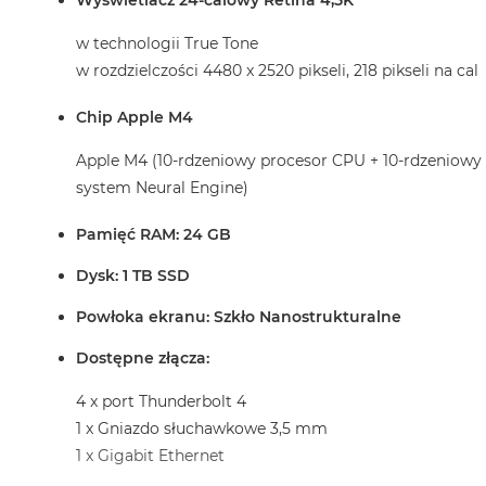
Wyświetlacz 24-calowy Retina 4,5K
w technologii True Tone
w rozdzielczości 4480 x 2520 pikseli, 218 pikseli na cal
Chip Apple M4
Apple M4 (10-rdzeniowy procesor CPU + 10-rdzeniowy
system Neural Engine)
Pamięć RAM: 24 GB
Dysk: 1 TB SSD
Powłoka ekranu: Szkło Nanostrukturalne
Dostępne złącza:
4 x port Thunderbolt 4
1 x Gniazdo słuchawkowe 3,5 mm
1 x Gigabit Ethernet