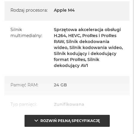
Mysz Magic Mouse
Rodzaj procesora
:
Apple M4
Zasilacz o mocy 143W
Przewód zasilający (2 m)
Silnik
Sprzętowa akceleracja obsługi
multimedialny
:
H.264, HEVC, ProRes i ProRes
Przewód USB‑C do ładowania
RAW, Silnik dekodowania
wideo, Silnik kodowania wideo,
Silnik kodujący i dekodujący
format ProRes, Silnik
dekodujący AV1
Najważniejsze cechy:
Pamięć RAM
:
24 GB
PASUJE WSZĘDZIE
– Ten zaskakująco smukły, dostępny w
siedmiu wspaniałych kolorach desktop all‑in‑one będzie
Typ pamięci
:
Zunifikowana
ozdobą, gdziekolwiek się pojawi.
TURBODOPALANY CZIPEM M4
– Z czipem Apple M4
ROZWIŃ PEŁNĄ SPECYFIKACJĘ
Przepustowość
120 GB/s
zrobisz więcej szybciej. Bawisz się czy pracujesz, edytujesz
pamięci
:
zdjęcia, tworzysz prezentacje czy grasz – wszystko śmiga.