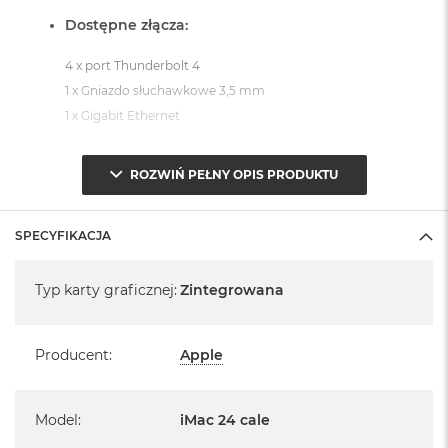
Dostępne złącza:
4 x port Thunderbolt 4
1 x Gniazdo słuchawkowe 3,5 mm
1 x Gigabit Ethernet
System operacyjny macOS Sequoia
ROZWIŃ PEŁNY OPIS PRODUKTU
- lub nowszy, z darmową aktualizacją.
SPECYFIKACJA
Specyfikacja
Typ karty graficznej
:
Zintegrowana
Informacje o produkcie:
Producent
:
Apple
iMac jest nowy
Pochodzi od polskiego, oficjalnego dystrybutora Apple.
Model
:
iMac 24 cale
Posiada pełną, 12 miesięczną gwarancję