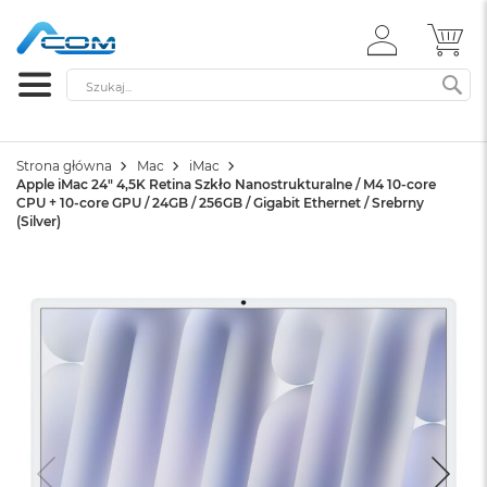
ZALOGUJ
MÓ
SIĘ
Szukaj
SZ
Strona główna
Mac
iMac
Apple iMac 24" 4,5K Retina Szkło Nanostrukturalne / M4 10-core
CPU + 10-core GPU / 24GB / 256GB / Gigabit Ethernet / Srebrny
(Silver)