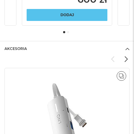
DODAJ
AKCESORIA
POR