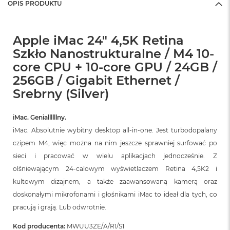
OPIS PRODUKTU
Apple iMac 24" 4,5K Retina
Szkło Nanostrukturalne / M4 10-
core CPU + 10-core GPU / 24GB /
256GB / Gigabit Ethernet /
Srebrny (Silver)
iMac. Geniallllllny.
iMac. Absolutnie wybitny desktop all‑in‑one. Jest turbodopalany
czipem M4, więc można na nim jeszcze sprawniej surfować po
sieci i pracować w wielu aplikacjach jednocześnie. Z
olśniewającym 24‑calowym wyświetlaczem Retina 4,5K2 i
kultowym dizajnem, a także zaawansowaną kamerą oraz
doskonałymi mikrofonami i głośnikami iMac to ideał dla tych, co
pracują i grają. Lub odwrotnie.
Kod producenta:
MWUU3ZE/A/R1/S1