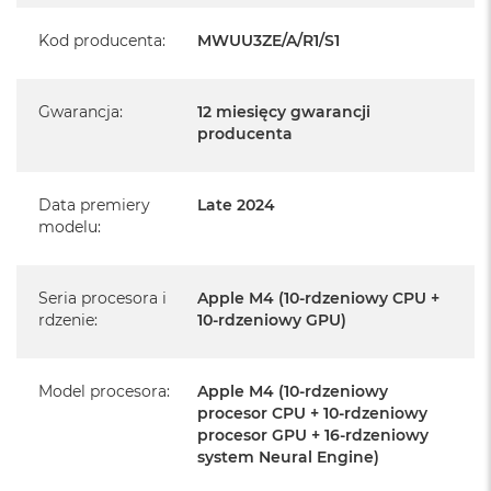
producenta
Kod producenta
:
MWUU3ZE/A/R1/S1
Realizowaną w każdym autoryzowanym punkcie
serwisowym Apple na terenie całego świata.
Gwarancja
:
12 miesięcy gwarancji
Istnieje możliwość przedłużenia gwarancji producenta.
producenta
Szczegółowe informacje na ten temat uzyskają Państwo
kontaktując się z naszym handlowcem.
Data premiery
Late 2024
Posiada fabryczne opakowanie
modelu
:
Posiada system operacyjny macOS w języku
polskim oraz polskie menu
Seria procesora i
Apple M4 (10-rdzeniowy CPU +
Język polski wybieramy przy pierwszym uruchomieniu
rdzenie
:
10-rdzeniowy GPU)
urządzenia.
Zawartość zestawu:
Model procesora
:
Apple M4 (10-rdzeniowy
procesor CPU + 10-rdzeniowy
procesor GPU + 16-rdzeniowy
24-calowy iMac
system Neural Engine)
Magic Keyboard z Touch ID