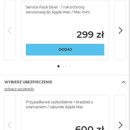
Service Pack Silver - 1 rok ochrony
Servi
serwisowej do Apple iMac / Mac mini
serw
299 zł
DODAJ
WYBIERZ UBEZPIECZENIE
zobacz szczegóły
Przypadkowe uszkodzenie + kradzież z
Brak
włamaniem / rabunek Apple Mac
600 zł