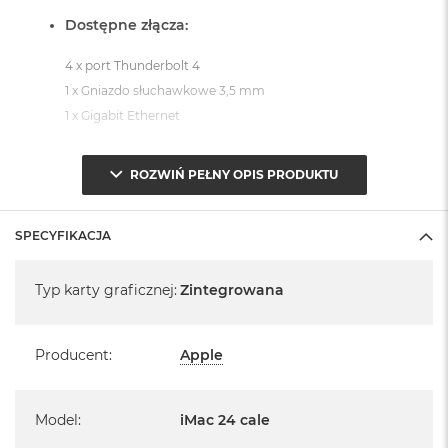
Dostępne złącza:
4 x port Thunderbolt 4
1 x Gniazdo słuchawkowe 3,5 mm
1 x Gigabit Ethernet
System operacyjny macOS Sequoia
ROZWIŃ PEŁNY OPIS PRODUKTU
- lub nowszy, z darmową aktualizacją.
SPECYFIKACJA
Specyfikacja
Typ karty graficznej
:
Zintegrowana
Informacje o produkcie:
Producent
:
Apple
iMac jest nowy
Pochodzi od polskiego, oficjalnego dystrybutora Apple.
Model
:
iMac 24 cale
Posiada pełną, 12 miesięczną gwarancję