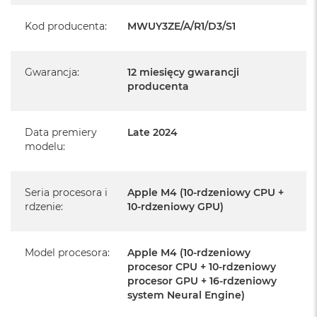
producenta
Kod producenta
:
MWUY3ZE/A/R1/D3/S1
Realizowaną w każdym autoryzowanym punkcie
serwisowym Apple na terenie całego świata.
Gwarancja
:
12 miesięcy gwarancji
Istnieje możliwość przedłużenia gwarancji producenta.
producenta
Szczegółowe informacje na ten temat uzyskają Państwo
kontaktując się z naszym handlowcem.
Data premiery
Late 2024
Posiada fabryczne opakowanie
modelu
:
Posiada system operacyjny macOS w języku
polskim oraz polskie menu
Seria procesora i
Apple M4 (10-rdzeniowy CPU +
Język polski wybieramy przy pierwszym uruchomieniu
rdzenie
:
10-rdzeniowy GPU)
urządzenia.
Zawartość zestawu:
Model procesora
:
Apple M4 (10-rdzeniowy
procesor CPU + 10-rdzeniowy
procesor GPU + 16-rdzeniowy
24-calowy iMac
system Neural Engine)
Magic Keyboard z Touch ID