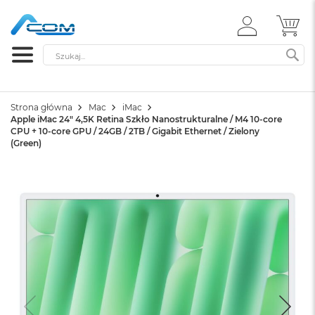
ZALOGUJ
MÓ
SIĘ
Szukaj
SZ
Strona główna
Mac
iMac
Apple iMac 24" 4,5K Retina Szkło Nanostrukturalne / M4 10-core
CPU + 10-core GPU / 24GB / 2TB / Gigabit Ethernet / Zielony
(Green)