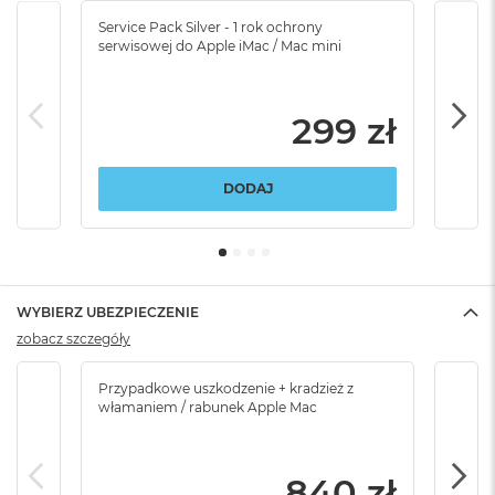
Service Pack Silver - 1 rok ochrony
Servi
serwisowej do Apple iMac / Mac mini
serw
299 zł
DODAJ
WYBIERZ UBEZPIECZENIE
zobacz szczegóły
Przypadkowe uszkodzenie + kradzież z
Brak
włamaniem / rabunek Apple Mac
840 zł