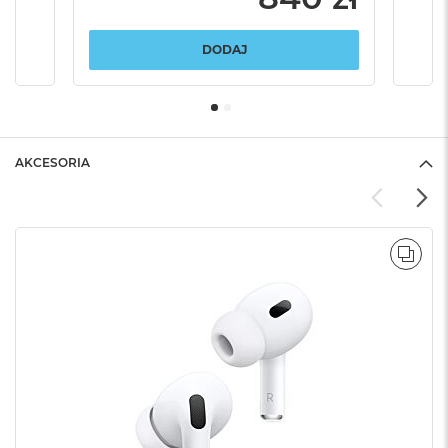
DODAJ
AKCESORIA
POR