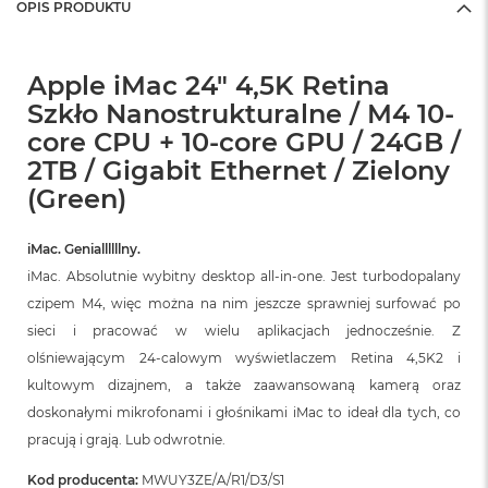
OPIS PRODUKTU
Apple iMac 24" 4,5K Retina
Szkło Nanostrukturalne / M4 10-
core CPU + 10-core GPU / 24GB /
2TB / Gigabit Ethernet / Zielony
(Green)
iMac. Geniallllllny.
iMac. Absolutnie wybitny desktop all‑in‑one. Jest turbodopalany
czipem M4, więc można na nim jeszcze sprawniej surfować po
sieci i pracować w wielu aplikacjach jednocześnie. Z
olśniewającym 24‑calowym wyświetlaczem Retina 4,5K2 i
kultowym dizajnem, a także zaawansowaną kamerą oraz
doskonałymi mikrofonami i głośnikami iMac to ideał dla tych, co
pracują i grają. Lub odwrotnie.
Kod producenta:
MWUY3ZE/A/R1/D3/S1