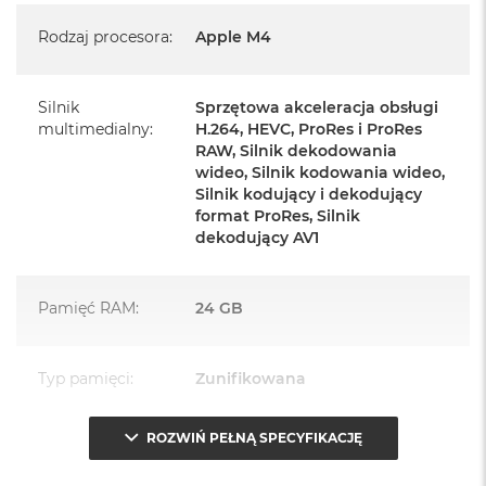
Mysz Magic Mouse
Rodzaj procesora
:
Apple M4
Zasilacz o mocy 143W
Przewód zasilający (2 m)
Silnik
Sprzętowa akceleracja obsługi
multimedialny
:
H.264, HEVC, ProRes i ProRes
Przewód USB‑C do ładowania
RAW, Silnik dekodowania
wideo, Silnik kodowania wideo,
Silnik kodujący i dekodujący
format ProRes, Silnik
dekodujący AV1
Najważniejsze cechy:
Pamięć RAM
:
24 GB
PASUJE WSZĘDZIE
– Ten zaskakująco smukły, dostępny w
siedmiu wspaniałych kolorach desktop all‑in‑one będzie
Typ pamięci
:
Zunifikowana
ozdobą, gdziekolwiek się pojawi.
TURBODOPALANY CZIPEM M4
– Z czipem Apple M4
ROZWIŃ PEŁNĄ SPECYFIKACJĘ
Przepustowość
120 GB/s
zrobisz więcej szybciej. Bawisz się czy pracujesz, edytujesz
pamięci
:
zdjęcia, tworzysz prezentacje czy grasz – wszystko śmiga.