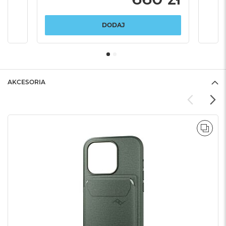
DODAJ
AKCESORIA
POR