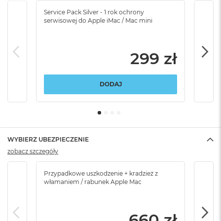
Service Pack Silver - 1 rok ochrony
Servi
serwisowej do Apple iMac / Mac mini
serw
299 zł
DODAJ
WYBIERZ UBEZPIECZENIE
zobacz szczegóły
Przypadkowe uszkodzenie + kradzież z
Brak
włamaniem / rabunek Apple Mac
660 zł