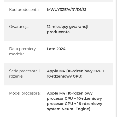
producenta
Kod producenta
:
MWUY3ZE/A/R1/D1/S1
Realizowaną w każdym autoryzowanym punkcie
serwisowym Apple na terenie całego świata.
Gwarancja
:
12 miesięcy gwarancji
Istnieje możliwość przedłużenia gwarancji producenta.
producenta
Szczegółowe informacje na ten temat uzyskają Państwo
kontaktując się z naszym handlowcem.
Data premiery
Late 2024
Posiada fabryczne opakowanie
modelu
:
Posiada system operacyjny macOS w języku
polskim oraz polskie menu
Seria procesora i
Apple M4 (10-rdzeniowy CPU +
Język polski wybieramy przy pierwszym uruchomieniu
rdzenie
:
10-rdzeniowy GPU)
urządzenia.
Zawartość zestawu:
Model procesora
:
Apple M4 (10-rdzeniowy
procesor CPU + 10-rdzeniowy
procesor GPU + 16-rdzeniowy
24-calowy iMac
system Neural Engine)
Magic Keyboard z Touch ID