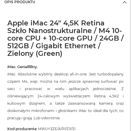
OPIS PRODUKTU
Apple iMac 24" 4,5K Retina
Szkło Nanostrukturalne / M4 10-
core CPU + 10-core GPU / 24GB /
512GB / Gigabit Ethernet /
Zielony (Green)
iMac. Geniallllllny.
iMac. Absolutnie wybitny desktop all‑in‑one. Jest turbodopalany
czipem M4, więc można na nim jeszcze sprawniej surfować po
sieci i pracować w wielu aplikacjach jednocześnie. Z
olśniewającym 24‑calowym wyświetlaczem Retina 4,5K2 i
kultowym dizajnem, a także zaawansowaną kamerą oraz
doskonałymi mikrofonami i głośnikami iMac to ideał dla tych, co
pracują i grają. Lub odwrotnie.
Kod producenta:
MWUY3ZE/A/R1/D1/S1