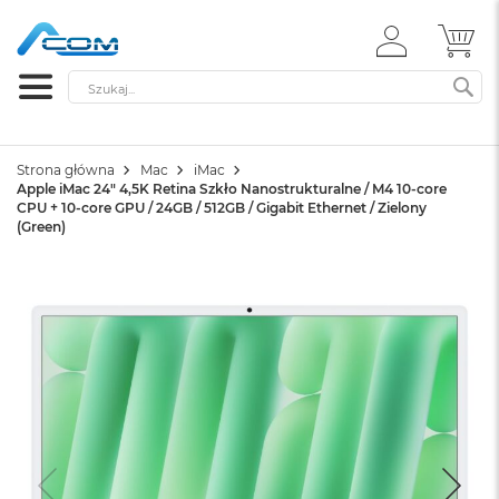
ZALOGUJ
MÓ
SIĘ
Szukaj
SZ
Strona główna
Mac
iMac
Apple iMac 24" 4,5K Retina Szkło Nanostrukturalne / M4 10-core
CPU + 10-core GPU / 24GB / 512GB / Gigabit Ethernet / Zielony
(Green)