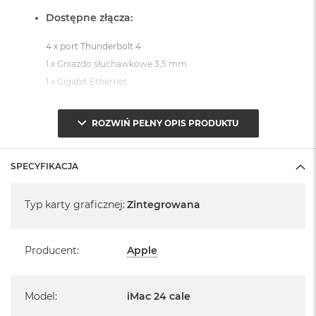
Dostępne złącza:
4 x port Thunderbolt 4
1 x Gniazdo słuchawkowe 3,5 mm
1 x Gigabit Ethernet
System operacyjny macOS Sequoia
ROZWIŃ PEŁNY OPIS PRODUKTU
- lub nowszy, z darmową aktualizacją.
SPECYFIKACJA
Specyfikacja
Typ karty graficznej
:
Zintegrowana
Informacje o produkcie:
Producent
:
Apple
iMac jest nowy
Pochodzi od polskiego, oficjalnego dystrybutora Apple.
Model
:
iMac 24 cale
Posiada pełną, 12 miesięczną gwarancję