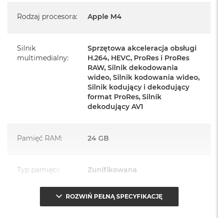
Mysz Magic Mouse
Rodzaj procesora
:
Apple M4
Zasilacz o mocy 143W
Przewód zasilający (2 m)
Silnik
Sprzętowa akceleracja obsługi
multimedialny
:
H.264, HEVC, ProRes i ProRes
Przewód USB‑C do ładowania
RAW, Silnik dekodowania
wideo, Silnik kodowania wideo,
Silnik kodujący i dekodujący
format ProRes, Silnik
dekodujący AV1
Najważniejsze cechy:
Pamięć RAM
:
24 GB
PASUJE WSZĘDZIE
– Ten zaskakująco smukły, dostępny w
siedmiu wspaniałych kolorach desktop all‑in‑one będzie
Typ pamięci
:
Zunifikowana
ozdobą, gdziekolwiek się pojawi.
TURBODOPALANY CZIPEM M4
– Z czipem Apple M4
ROZWIŃ PEŁNĄ SPECYFIKACJĘ
Przepustowość
120 GB/s
zrobisz więcej szybciej. Bawisz się czy pracujesz, edytujesz
pamięci
:
zdjęcia, tworzysz prezentacje czy grasz – wszystko śmiga.