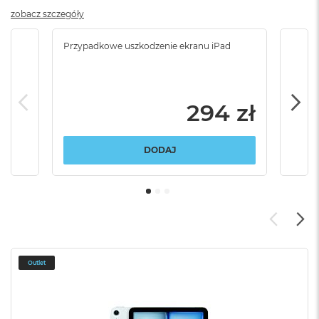
zobacz szczegóły
Przypadkowe uszkodzenie ekranu iPad
Przy
włam
294 zł
DODAJ
Outlet