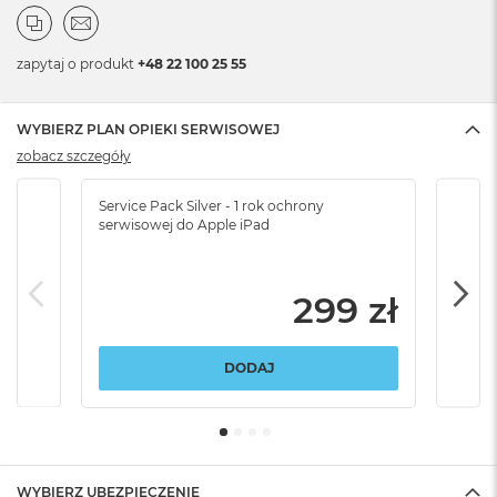
zapytaj o produkt
+48 22 100 25 55
WYBIERZ PLAN OPIEKI SERWISOWEJ
zobacz szczegóły
Service Pack Silver - 1 rok ochrony
Servi
serwisowej do Apple iPad
serw
299 zł
DODAJ
WYBIERZ UBEZPIECZENIE