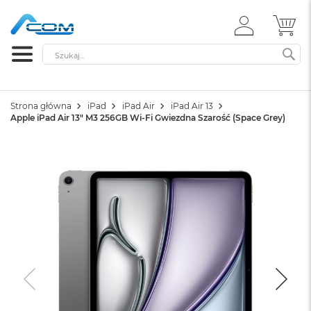
ZALOGUJ
MÓ
SIĘ
Szukaj
SZ
Strona główna
iPad
iPad Air
iPad Air 13
Apple iPad Air 13" M3 256GB Wi-Fi Gwiezdna Szarość (Space Grey)