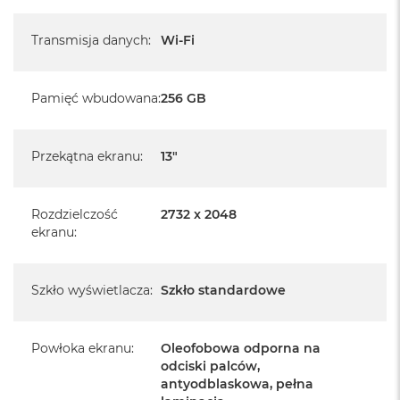
pochodzi od polskiego, oficjalnego dystrybutora Apple.
Transmisja danych
:
Wi-Fi
Posiada pełną, 12 miesięczną gwarancję
producenta
realizowaną w każdym autoryzowanym punkcie
Pamięć wbudowana
:
256 GB
serwisowym Apple na terenie całego świata.
Posiada fabryczne opakowanie
Przekątna ekranu
:
13"
Posiada system operacyjny iPadOS w języku
polskim
Rozdzielczość
2732 x 2048
ekranu
:
Język polski wybieramy przy pierwszym uruchomieniu
urządzenia.
Szkło wyświetlacza
:
Szkło standardowe
Zawartość zestawu:
13-calowy iPad Air
Powłoka ekranu
:
Oleofobowa odporna na
Przewód USB-C do ładowania (1m)
odciski palców,
antyodblaskowa, pełna