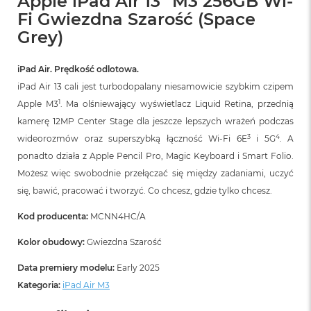
Apple iPad Air 13" M3 256GB Wi-
Fi Gwiezdna Szarość (Space
Grey)
iPad Air. Prędkość odlotowa.
iPad Air 13 cali jest turbodopalany niesamowicie szybkim czipem
1
Apple M3
. Ma olśniewający wyświetlacz Liquid Retina, przednią
kamerę 12MP Center Stage dla jeszcze lepszych wrażeń podczas
3
4
wideorozmów oraz superszybką łączność Wi‑Fi 6E
i 5G
. A
ponadto działa z Apple Pencil Pro, Magic Keyboard i Smart Folio.
Możesz więc swobodnie przełączać się między zadaniami, uczyć
się, bawić, pracować i tworzyć. Co chcesz, gdzie tylko chcesz.
Kod producenta:
MCNN4HC/A
Kolor obudowy:
Gwiezdna Szarość
Data premiery modelu:
Early 2025
Kategoria:
iPad Air M3