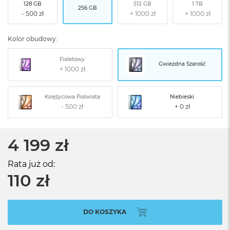
128 GB
512 GB
1 TB
256 GB
Kolor obudowy:
Fioletowy
Gwiezdna Szarość
Księżycowa Poświata
Niebieski
4 199 zł
Rata już od:
110 zł
DO KOSZYKA