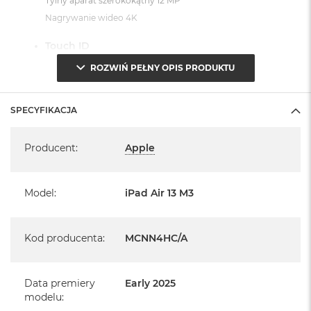
Tylny aparat szerokokątny 12 MP
Nagrywanie wideo 4K
Touch ID
ROZWIŃ PEŁNY OPIS PRODUKTU
Czujniki
Żyroskop trójosiowy, Akcelerometr, Barometr, Czujnik
SPECYFIKACJA
oświetlenia zewnętrznego
Specyfikacja
System operacyjny iPadOS 18
Producent
:
Apple
- lub nowszy, z darmową aktualizacją.
Model
:
iPad Air 13 M3
Kod producenta
:
MCNN4HC/A
Informacje o produkcie:
Data premiery
Early 2025
iPad jest nowy
modelu
: